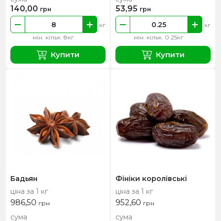
140,00
53,95
грн
грн
кг
кг
мін. кільк. 8кг
мін. кільк. 0.25кг
Купити
Купити
Бадьян
Фініки королівські
ціна за 1 кг
ціна за 1 кг
986,50
952,60
грн
грн
сума
сума