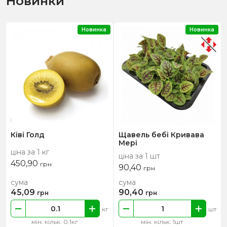
Новинки
Новинка
Новинка
Ківі Голд
Щавель бебі Кривава
Мері
ціна за 1 кг
ціна за 1 шт
450,90
грн
90,40
грн
сума
сума
45,09
90,40
грн
грн
кг
шт
мін. кільк. 0.1кг
мін. кільк. 1шт