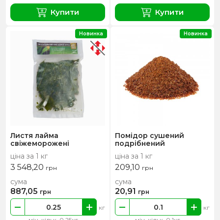
Купити
Купити
Новинка
Новинка
Листя лайма
Помідор сушений
свіжеморожені
подрібнений
ціна за 1 кг
ціна за 1 кг
3 548,20
209,10
грн
грн
сума
сума
887,05
20,91
грн
грн
кг
кг
мін. кільк. 0.25кг
мін. кільк. 0.1кг