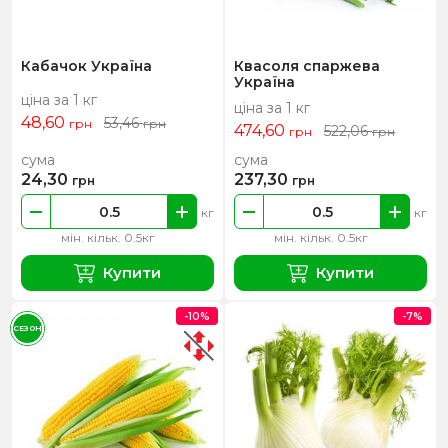
Кабачок Україна
Квасоля спаржева
Україна
ціна за 1 кг
ціна за 1 кг
48,60
53,46
грн
грн
474,60
522,06
грн
грн
сума
сума
24,30
237,30
грн
грн
кг
кг
мін. кільк. 0.5кг
мін. кільк. 0.5кг
Купити
Купити
-10%
-7%
СЕЗОН