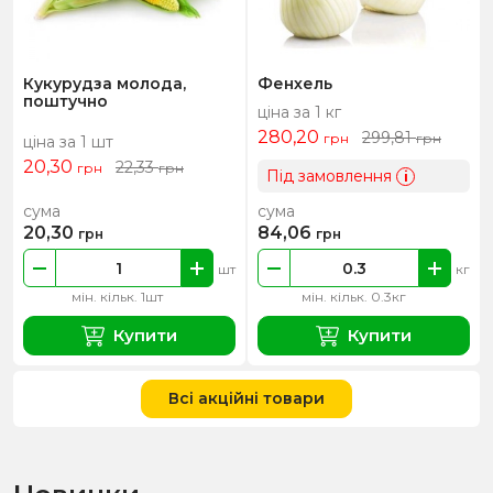
Кукурудза молода,
Фенхель
поштучно
ціна за 1 кг
280,20
299,81
грн
грн
ціна за 1 шт
20,30
22,33
грн
грн
Під замовлення
i
сума
сума
20,30
84,06
грн
грн
шт
кг
мін. кільк. 1шт
мін. кільк. 0.3кг
Купити
Купити
Всі акційні товари