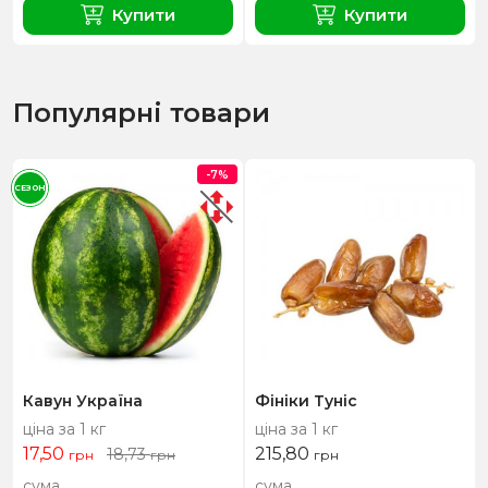
Купити
Купити
Популярні товари
-7%
СЕЗОН
Кавун Україна
Фініки Туніс
ціна за 1 кг
ціна за 1 кг
17,50
215,80
18,73
грн
грн
грн
сума
сума