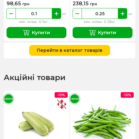
98,65
238,15
грн
грн
кг
кг
мін. кільк. 0.1кг
мін. кільк. 0.25кг
Купити
Купити
Перейти в каталог товарів
Акційні товари
-10%
-10%
СЕЗОН
СЕЗОН