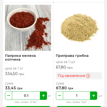
Паприка мелена
Приправа грибна
копчена
ціна за 1 шт
67,80
грн
ціна за 1 кг
334,50
грн
Під замовлення
i
сума
сума
33,45
67,80
грн
грн
кг
шт
мін. кільк. 0.1кг
мін. кільк. 1шт