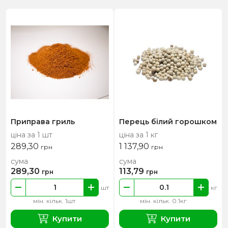
Приправа гриль
Перець білий горошком
ціна за 1 шт
ціна за 1 кг
289,30
1 137,90
грн
грн
сума
сума
289,30
113,79
грн
грн
шт
кг
мін. кільк. 1шт
мін. кільк. 0.1кг
Купити
Купити