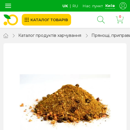
Київ
UK
∣
RU
Нас. пункт
0
КАТАЛОГ ТОВАРІВ
Каталог продуктів харчування
Прянощі, приправ