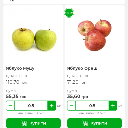
СЕЗОН
Яблуко Муцу
Яблуко фреш
ціна за 1 кг
ціна за 1 кг
110,70
71,20
грн
грн
сума
сума
55,35
35,60
грн
грн
кг
кг
мін. кільк. 0.5кг
мін. кільк. 0.5кг
Купити
Купити