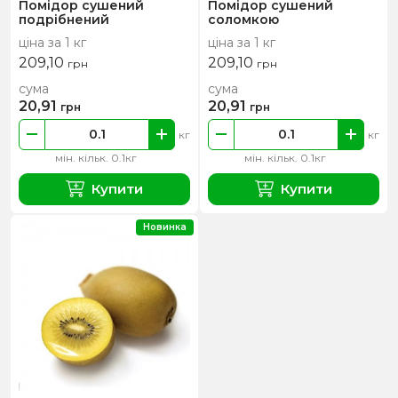
Помідор сушений
Помідор сушений
подрібнений
соломкою
ціна за 1 кг
ціна за 1 кг
209,10
209,10
грн
грн
сума
сума
20,91
20,91
грн
грн
кг
кг
мін. кільк. 0.1кг
мін. кільк. 0.1кг
Купити
Купити
Новинка