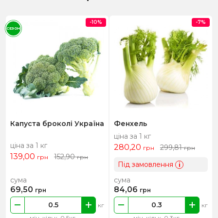
-10%
-7%
СЕЗОН
Капуста броколі Україна
Фенхель
ціна за 1 кг
ціна за 1 кг
280,20
299,81
грн
грн
139,00
152,90
грн
грн
Під замовлення
i
сума
сума
69,50
84,06
грн
грн
кг
кг
мін. кільк. 0.5кг
мін. кільк. 0.3кг