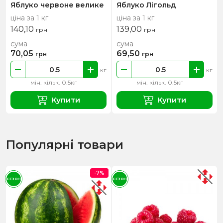
Яблуко червоне велике
Яблуко Лігольд
ціна за 1 кг
ціна за 1 кг
140,10
139,00
грн
грн
сума
сума
70,05
69,50
грн
грн
кг
кг
мін. кільк. 0.5кг
мін. кільк. 0.5кг
Купити
Купити
Популярні товари
-7%
СЕЗОН
СЕЗОН