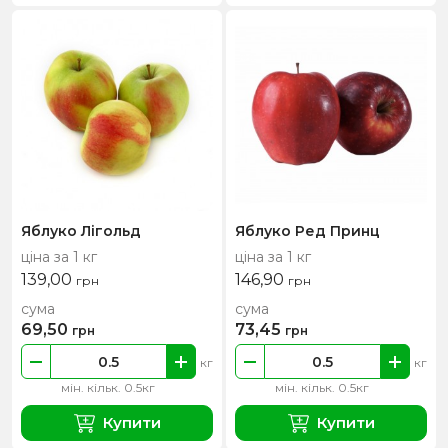
Яблуко Лігольд
Яблуко Ред Принц
ціна за 1 кг
ціна за 1 кг
139,00
146,90
грн
грн
сума
сума
69,50
73,45
грн
грн
кг
кг
мін. кільк. 0.5кг
мін. кільк. 0.5кг
Купити
Купити