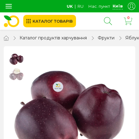
Київ
UK
∣
RU
Нас. пункт
0
КАТАЛОГ ТОВАРІВ
Каталог продуктів харчування
Фрукти
Яблу