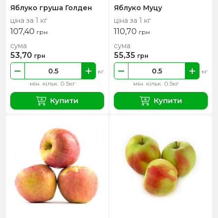
Яблуко груша Голден
Яблуко Муцу
ціна за 1 кг
ціна за 1 кг
107,40
110,70
грн
грн
сума
сума
53,70
55,35
грн
грн
кг
кг
мін. кільк. 0.5кг
мін. кільк. 0.5кг
Купити
Купити