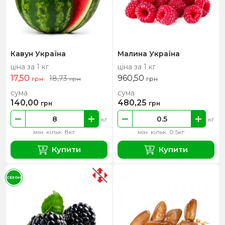
Кавун Україна
Малина Україна
ціна за 1 кг
ціна за 1 кг
17,50
960,50
18,73
грн
грн
грн
сума
сума
140,00
480,25
грн
грн
кг
кг
мін. кільк. 8кг
мін. кільк. 0.5кг
Купити
Купити
СЕЗОН