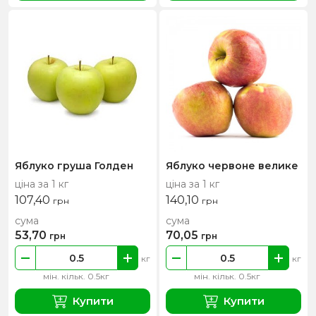
Яблуко груша Голден
Яблуко червоне велике
ціна за 1 кг
ціна за 1 кг
107,40
140,10
грн
грн
сума
сума
53,70
70,05
грн
грн
кг
кг
мін. кільк. 0.5кг
мін. кільк. 0.5кг
Купити
Купити