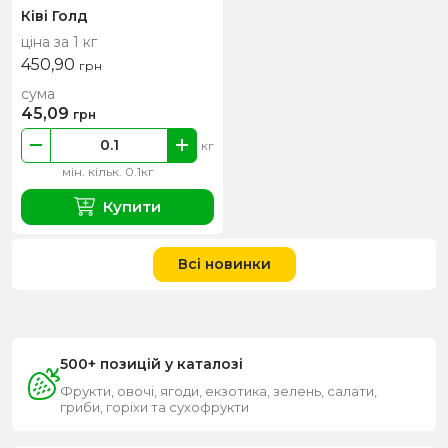
Ківі Голд
ціна за 1 кг
450,90
грн
сума
45,09
грн
кг
мін. кільк. 0.1кг
Купити
Всі новинки
500+ позицій у каталозі
Фрукти, овочі, ягоди, екзотика, зелень, салати,
гриби, горіхи та сухофрукти