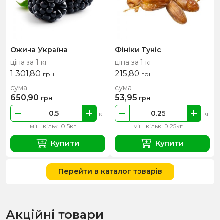
Ожина Україна
Фініки Туніс
ціна за 1 кг
ціна за 1 кг
1 301,80
215,80
грн
грн
сума
сума
650,90
53,95
грн
грн
кг
кг
мін. кільк. 0.5кг
мін. кільк. 0.25кг
Купити
Купити
Перейти в каталог товарів
Акційні товари