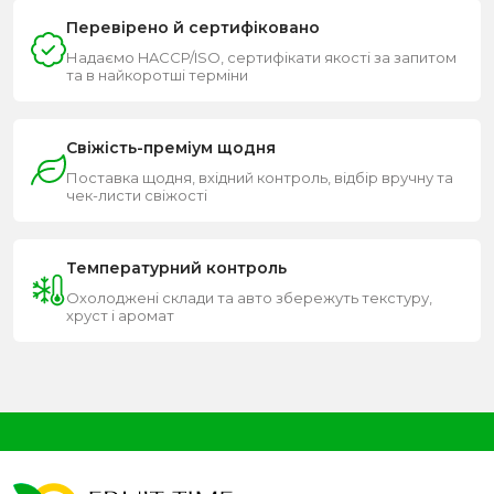
Перевірено й сертифіковано
Надаємо HACCP/ISO, сертифікати якості за запитом
та в найкоротші терміни
Свіжість-преміум щодня
Поставка щодня, вхідний контроль, відбір вручну та
чек-листи свіжості
Температурний контроль
Охолоджені склади та авто збережуть текстуру,
хруст і аромат