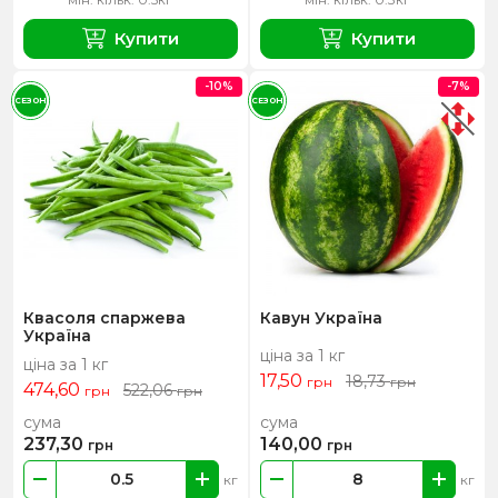
Купити
Купити
-10%
-7%
СЕЗОН
СЕЗОН
Квасоля спаржева
Кавун Україна
Україна
ціна за 1 кг
ціна за 1 кг
17,50
18,73
грн
грн
474,60
522,06
грн
грн
сума
сума
237,30
140,00
грн
грн
кг
кг