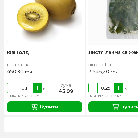
Ківі Голд
Листя лайма свіже
ціна за 1 кг
ціна за 1 кг
450,90
3 548,20
грн
грн
сума
кг
кг
45,09
мін. кільк. 0.1кг
мін. кільк. 0.25кг
Купити
Купит