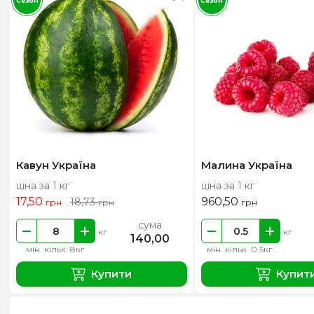
Сезон
Сезон
Кавун Україна
Малина Україна
ціна за 1 кг
ціна за 1 кг
17,50
960,50
18,73
грн
грн
грн
сума
кг
кг
140,00
мін. кільк. 8кг
мін. кільк. 0.5кг
Купити
Купит