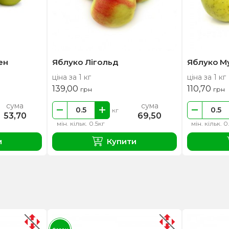
ен
Яблуко Лігольд
Яблуко М
ціна за 1 кг
ціна за 1 кг
139,00
110,70
грн
грн
сума
сума
кг
53,70
69,50
мін. кільк. 0.5кг
мін. кільк. 0
и
Купити