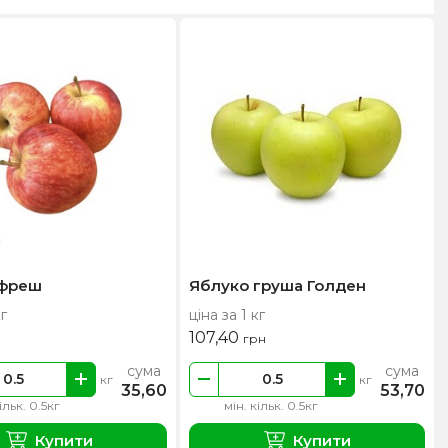
 фреш
Яблуко груша Голден
кг
ціна за 1 кг
107,40
грн
сума
сума
кг
кг
35,60
53,70
ільк. 0.5кг
мін. кільк. 0.5кг
Купити
Купити