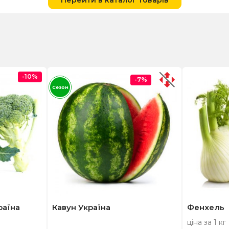
Перейти в каталог товарів
-10%
-7%
Сезон
раїна
Кавун Україна
Фенхель
ціна за 1 кг