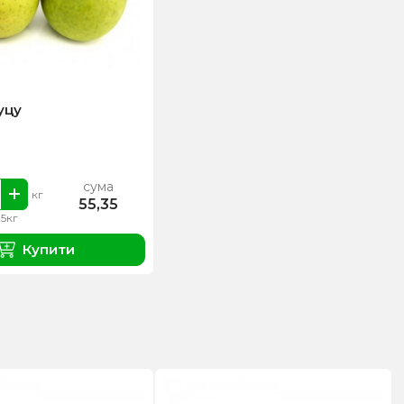
уцу
сума
кг
55,35
.5кг
Купити