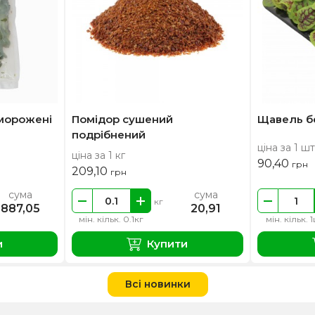
морожені
Помідор сушений
Щавель бе
подрібнений
ціна за 1 шт
ціна за 1 кг
90,40
грн
209,10
грн
сума
сума
кг
887,05
20,91
мін. кільк. 0.1кг
мін. кільк. 
и
Купити
Всі новинки