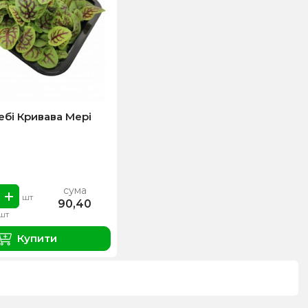
бі Кривава Мері
сума
шт
90,40
1шт
Купити