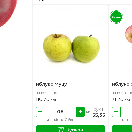
Сезон
Яблуко Муцу
Яблуко
ціна за 1 кг
ціна за 1 
110,70
71,20
грн
грн
сума
кг
55,35
мін. кільк. 0.5кг
мін. к
Купити