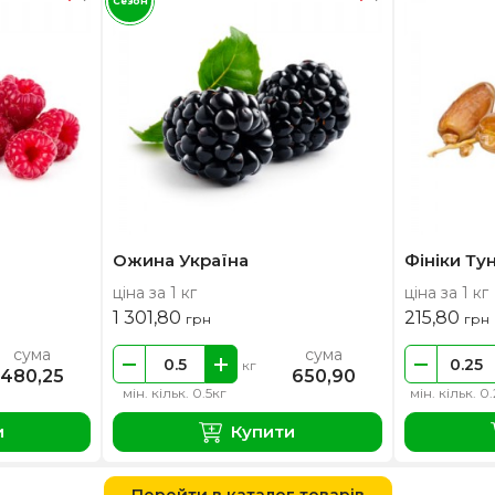
Сезон
Ожина Україна
Фініки Тун
ціна за 1 кг
ціна за 1 кг
1 301,80
215,80
грн
грн
сума
сума
кг
480,25
650,90
мін. кільк. 0.5кг
мін. кільк. 0
и
Купити