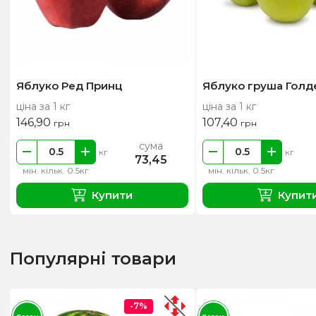
Яблуко Ред Принц
Яблуко груша Голд
ціна за 1 кг
ціна за 1 кг
146,90
107,40
грн
грн
сума
кг
кг
73,45
мін. кільк. 0.5кг
мін. кільк. 0.5кг
Купити
Купит
Популярні товари
-7%