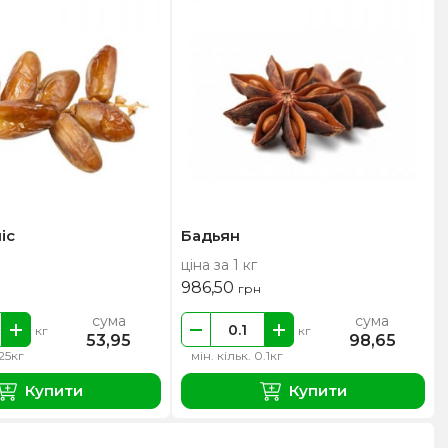
іс
Бадьян
ціна за 1 кг
986,50
грн
сума
сума
кг
кг
53,95
98,65
.25кг
мін. кільк. 0.1кг
Купити
Купити