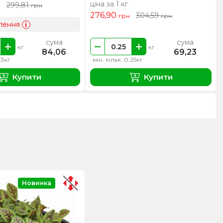
ціна за 1 кг
299,81
н
грн
276,90
304,59
грн
грн
лення
i
сума
сума
кг
кг
84,06
69,23
.3кг
мін. кільк. 0.25кг
Купити
Купити
Новинка