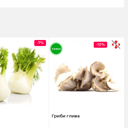
-7%
-10%
Сезон
Гриби глива