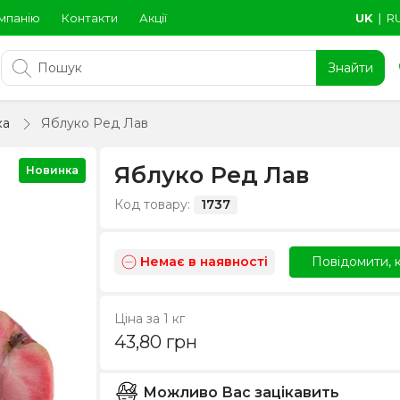
мпанію
Контакти
Акції
UK
∣
R
Знайти
ка
Яблуко Ред Лав
Яблуко Ред Лав
Новинка
Код товару:
1737
Немає в наявності
Повідомити, к
Ціна за 1 кг
43,80
грн
Можливо Вас зацікавить