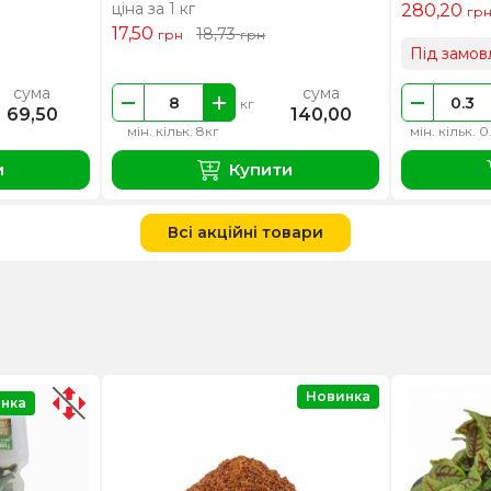
ціна за 1 кг
280,20
гр
17,50
18,73
грн
грн
Під замов
сума
сума
кг
69,50
140,00
мін. кільк. 8кг
мін. кільк. 0
и
Купити
Всі акційні товари
Новинка
нка