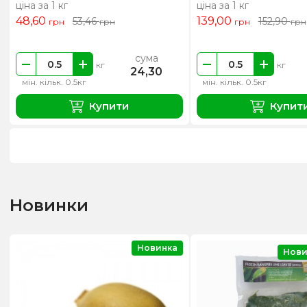
ціна за 1 кг
ціна за 1 кг
48,60
139,00
53,46
152,90
грн
грн
грн
грн
сума
кг
кг
24,30
мін. кільк. 0.5кг
мін. кільк. 0.5кг
Купити
Купит
Новинки
Новинка
Нови