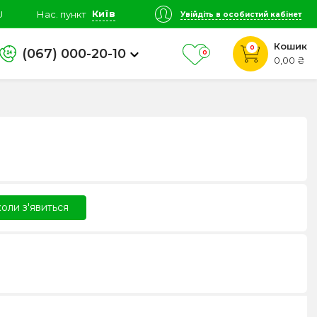
Київ
U
Нас. пункт
Увійдіть в особистий кабінет
Кошик
0
(067) 000-20-10
0
0,00 ₴
оли з'явиться