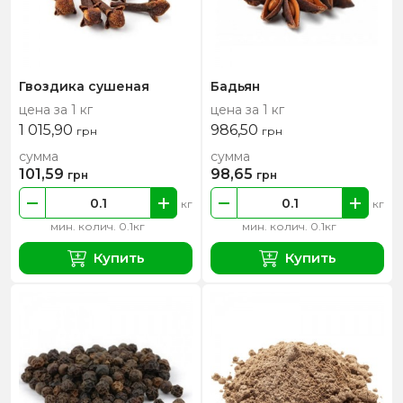
Гвоздика сушеная
Бадьян
цена за 1 кг
цена за 1 кг
1 015,90
986,50
грн
грн
сумма
сумма
101,59
98,65
грн
грн
кг
кг
мин. колич. 0.1кг
мин. колич. 0.1кг
Купить
Купить