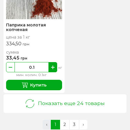
Паприка молотая
копченая
цена за 1 кг
334,50
грн
сумма
33,45
грн
кг
мин. колич. 0.1кг
Купить
Показать еще 24 товары
‹
1
2
3
›