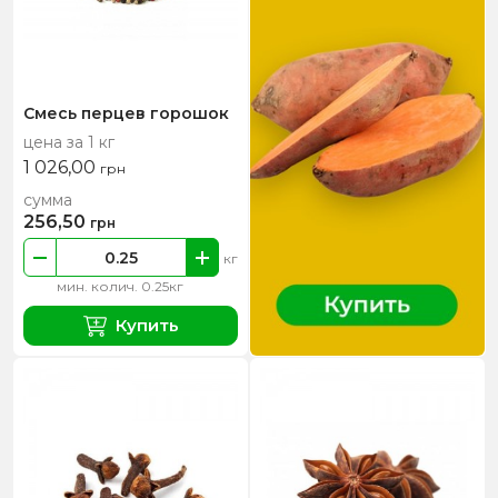
Смесь перцев горошок
цена за 1 кг
1 026,00
грн
сумма
256,50
грн
кг
мин. колич. 0.25кг
Купить