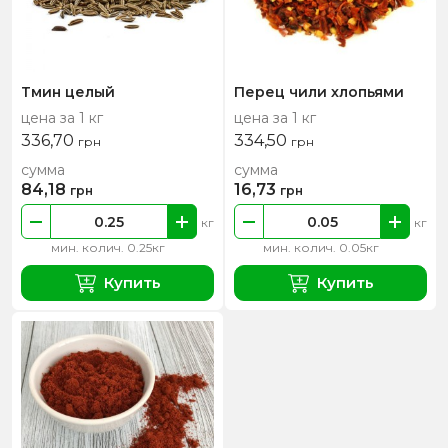
Тмин целый
Перец чили хлопьями
цена за 1 кг
цена за 1 кг
336,70
334,50
грн
грн
сумма
сумма
84,18
16,73
грн
грн
кг
кг
мин. колич. 0.25кг
мин. колич. 0.05кг
Купить
Купить