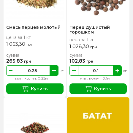
Смесь перцев молотый
Перец душистый
горошком
цена за 1 кг
цена за 1 кг
1 063,30
грн
1 028,30
грн
сумма
сумма
265,83
102,83
грн
грн
кг
кг
мин. колич. 0.25кг
мин. колич. 0.1кг
Купить
Купить