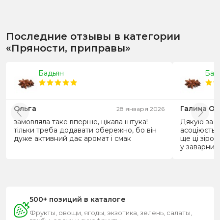
Последние отзывы в категории
«Пряности, приправы»
Бадьян
Бад
Ольга
Галина О
28 января 2026
замовляла таке вперше, цікава штука!
Дякую за д
тільки треба додавати обережно, бо він
асоціюєтьс
дуже активний дає аромат і смак
ще ці зіро
у заварник
500+ позиций в каталоге
Фрукты, овощи, ягоды, экзотика, зелень, салаты,