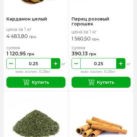
Кардамон целый
Перец розовый
горошек
цена за 1 кг
цена за 1 кг
4 483,80
грн
1 560,50
грн
сумма
сумма
1 120,95
390,13
грн
грн
кг
кг
мин. колич. 0.25кг
мин. колич. 0.25кг
Купить
Купить