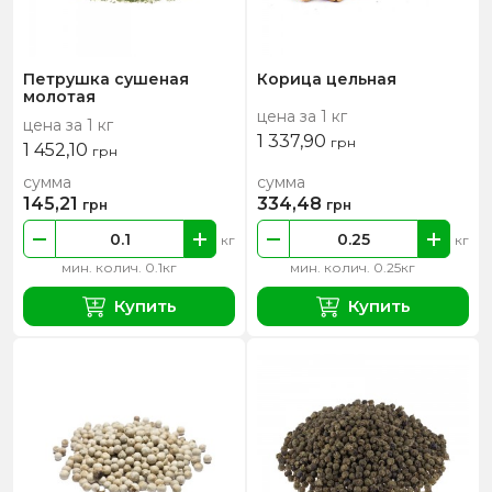
Петрушка сушеная
Корица цельная
молотая
цена за 1 кг
цена за 1 кг
1 337,90
грн
1 452,10
грн
сумма
сумма
145,21
334,48
грн
грн
кг
кг
мин. колич. 0.1кг
мин. колич. 0.25кг
Купить
Купить