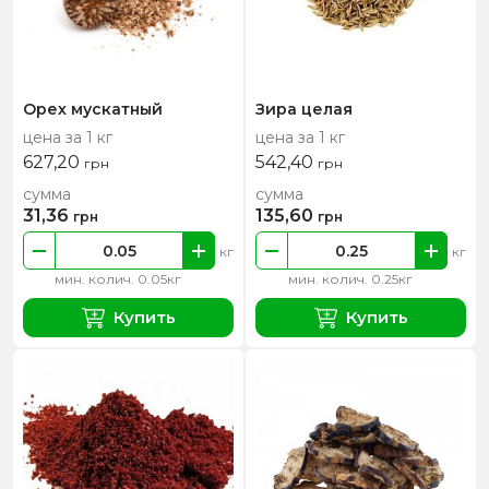
Орех мускатный
Зира целая
цена за 1 кг
цена за 1 кг
627,20
542,40
грн
грн
сумма
сумма
31,36
135,60
грн
грн
кг
кг
мин. колич. 0.05кг
мин. колич. 0.25кг
Купить
Купить