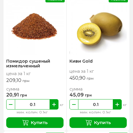
Помидор сушеный
Киви Gold
измельченный
цена за 1 кг
цена за 1 кг
450,90
грн
209,10
грн
сумма
сумма
20,91
45,09
грн
грн
кг
кг
мин. колич. 0.1кг
мин. колич. 0.1кг
Купить
Купить