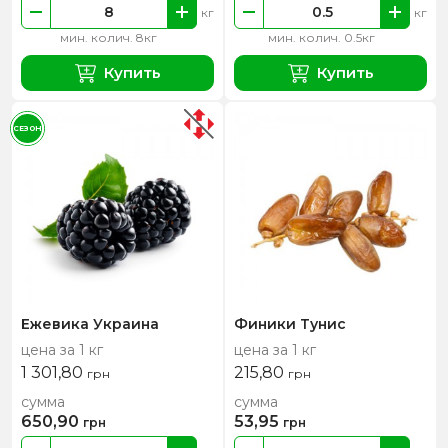
кг
кг
мин. колич. 8кг
мин. колич. 0.5кг
Купить
Купить
СЕЗОН
Ежевика Украина
Финики Тунис
цена за 1 кг
цена за 1 кг
1 301,80
215,80
грн
грн
сумма
сумма
650,90
53,95
грн
грн