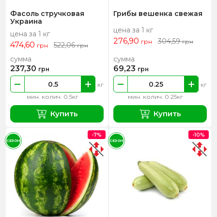
Фасоль стручковая
Грибы вешенка свежая
Украина
цена за 1 кг
цена за 1 кг
276,90
304,59
грн
грн
474,60
522,06
грн
грн
сумма
сумма
237,30
69,23
грн
грн
кг
кг
мин. колич. 0.5кг
мин. колич. 0.25кг
Купить
Купить
-7%
-10%
СЕЗОН
СЕЗОН