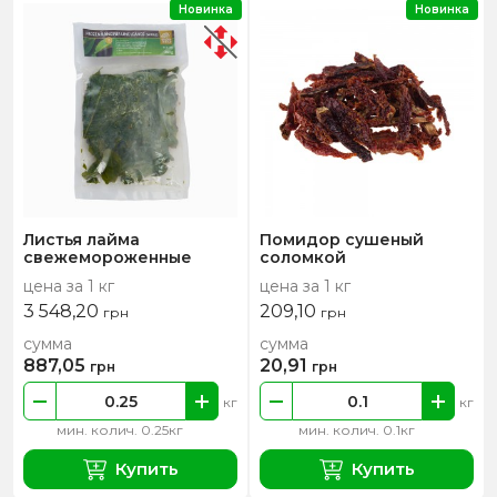
Новинка
Новинка
Листья лайма
Помидор сушеный
свежемороженные
соломкой
цена за 1 кг
цена за 1 кг
3 548,20
209,10
грн
грн
сумма
сумма
887,05
20,91
грн
грн
кг
кг
мин. колич. 0.25кг
мин. колич. 0.1кг
Купить
Купить