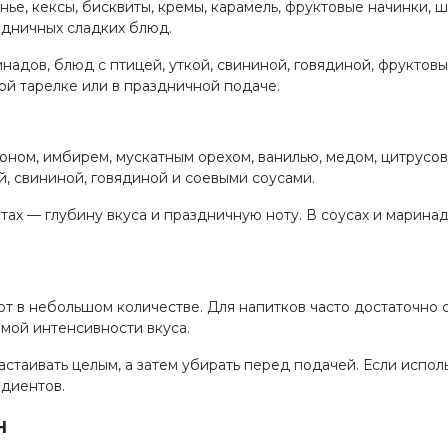
нье, кексы, бисквиты, кремы, карамель, фруктовые начинки,
здничных сладких блюд.
надов, блюд с птицей, уткой, свининой, говядиной, фруктовы
ной тарелке или в праздничной подаче.
оном, имбирем, мускатным орехом, ванилью, медом, цитрусов
й, свининой, говядиной и соевыми соусами.
тах — глубину вкуса и праздничную ноту. В соусах и марина
т в небольшом количестве. Для напитков часто достаточно 
емой интенсивности вкуса.
астаивать целым, а затем убирать перед подачей. Если испол
едиентов.
н