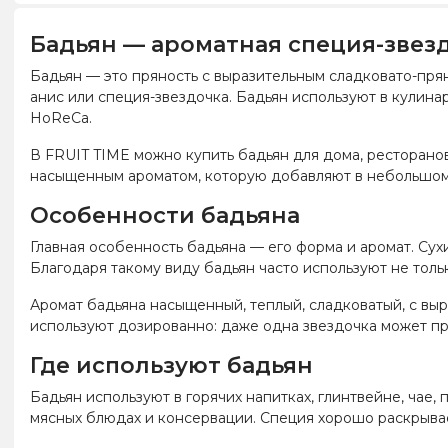
Бадьян — ароматная специя-звезд
Бадьян — это пряность с выразительным сладковато-прян
анис или специя-звездочка. Бадьян используют в кулина
HoReCa.
В FRUIT TIME можно купить бадьян для дома, ресторанов,
насыщенным ароматом, которую добавляют в небольшом 
Особенности бадьяна
Главная особенность бадьяна — его форма и аромат. Су
Благодаря такому виду бадьян часто используют не толь
Аромат бадьяна насыщенный, теплый, сладковатый, с выр
используют дозированно: даже одна звездочка может при
Где используют бадьян
Бадьян используют в горячих напитках, глинтвейне, чае, п
мясных блюдах и консервации. Специя хорошо раскрывает