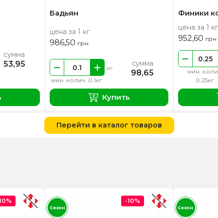
Бадьян
Финики к
цена за 1 кг
цена за 1 кг
952,60
грн
986,50
грн
сумма
сумма
53,95
кг
мин. коли
98,65
мин. колич. 0.1кг
0.25кг
ь
Купить
Перейти в каталог товаров
-10%
-10%
Сезон
Сезон