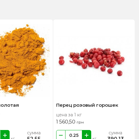
молотая
Перец розовый горошек
цена за 1 кг
1 560,50
грн
сумма
сумма
52,55
390,13
кг
кг