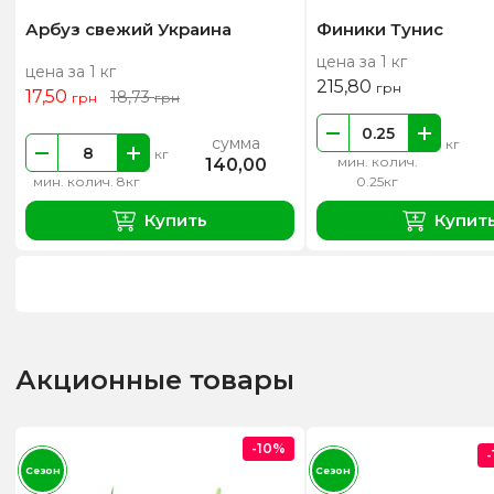
Арбуз свежий Украина
Финики Тунис
цена за 1 кг
цена за 1 кг
215,80
грн
17,50
18,73
грн
грн
сумма
кг
кг
мин. колич.
140,00
мин. колич. 8кг
0.25кг
Купить
Купит
Акционные товары
-10%
Сезон
Сезон