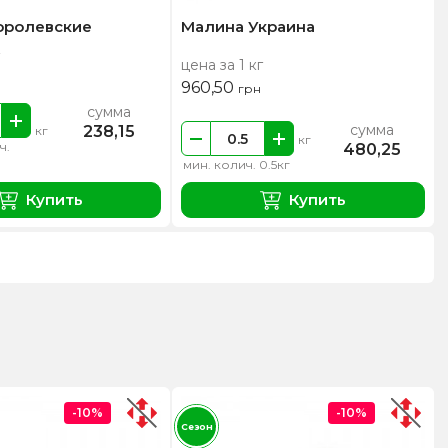
оролевские
Малина Украина
цена за 1 кг
960,50
грн
сумма
сумма
238,15
кг
кг
ч.
480,25
мин. колич. 0.5кг
Купить
Купить
-10%
-10%
Сезон