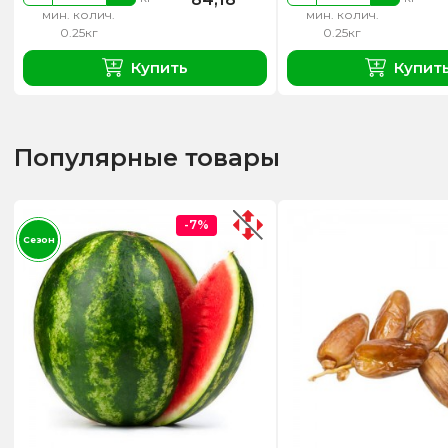
мин. колич.
мин. колич.
0.25кг
0.25кг
Купить
Купит
Популярные товары
-7%
Сезон