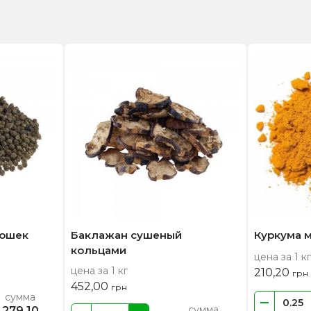
рошек
Баклажан сушеный
Куркума 
кольцами
цена за 1 кг
цена за 1 кг
210,20
грн
452,00
грн
сумма
сумма
279,10