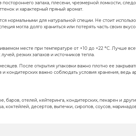
з постороннего запаха, плесени, чрезмерной ломкости, след
ттенок и характерный пряный аромат.
ся нормальными для натуральной специи. Не стоит использов
пеция могла долго храниться или потерять часть своих вкусо
иваемом месте при температуре от +10 до +22 °C. Лучше все
 лучей, резких запахов и источников тепла.
месяцев. После открытия упаковки важно плотно ее закрывать
в и кондитерских важно соблюдать условия хранения, ведь а
фе, баров, отелей, кейтеринга, кондитерских, пекарен и дру
нша, коктейлей, десертов, выпечки, сиропов, соусов, марина