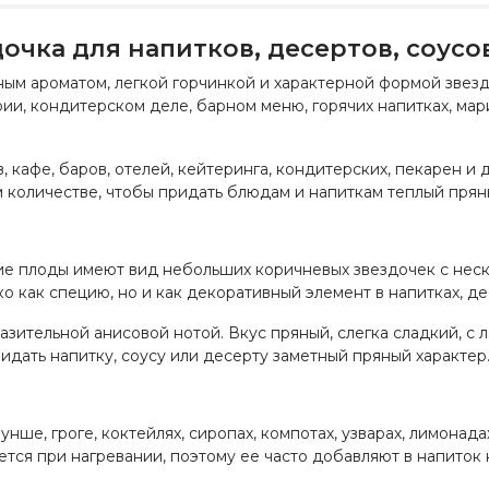
очка для напитков, десертов, соусо
ым ароматом, легкой горчинкой и характерной формой звезд
рии, кондитерском деле, барном меню, горячих напитках, мар
 кафе, баров, отелей, кейтеринга, кондитерских, пекарен и 
количестве, чтобы придать блюдам и напиткам теплый прян
хие плоды имеют вид небольших коричневых звездочек с неск
ко как специю, но и как декоративный элемент в напитках, д
азительной анисовой нотой. Вкус пряный, слегка сладкий, с 
дать напитку, соусу или десерту заметный пряный характер
унше, гроге, коктейлях, сиропах, компотах, узварах, лимонада
ся при нагревании, поэтому ее часто добавляют в напиток н