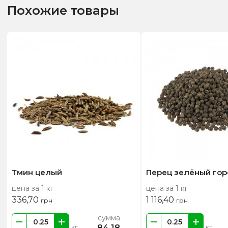
Похожие товары
Тмин целый
Перец зелёный го
цена за 1 кг
цена за 1 кг
336,70
1 116,40
грн
грн
сумма
84,18
кг
кг