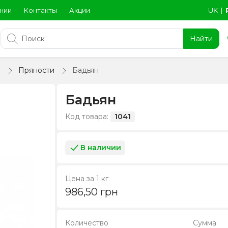
нии
Контакты
Акции
UK
∣
Найти
ы
Пряности
Бадьян
Бадьян
Код товара:
1041
В наличии
Цена за 1 кг
986,50
грн
Количество
Сумма