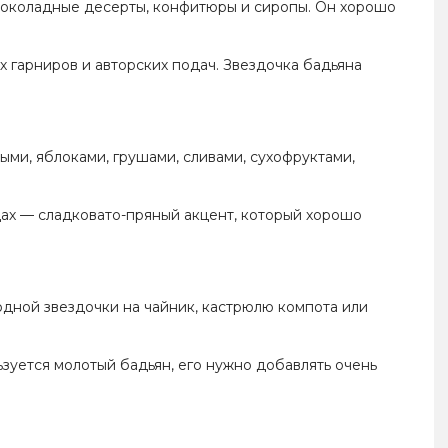
 шоколадные десерты, конфитюры и сиропы. Он хорошо
х гарниров и авторских подач. Звездочка бадьяна
ыми, яблоками, грушами, сливами, сухофруктами,
дах — сладковато-пряный акцент, который хорошо
одной звездочки на чайник, кастрюлю компота или
ьзуется молотый бадьян, его нужно добавлять очень