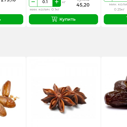
кг
мин. коли
45,20
мин. колич. 0.1кг
0.25кг
ь
Купить