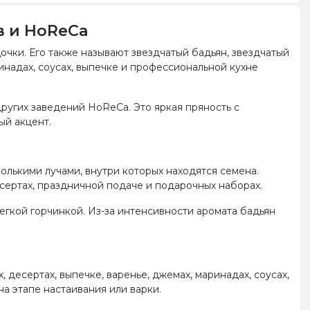
в и HoReCa
очки. Его также называют звездчатый бадьян, звездчатый
инадах, соусах, выпечке и профессиональной кухне
других заведений HoReCa. Это яркая пряность с
ый акцент.
олькими лучами, внутри которых находятся семена.
есертах, праздничной подаче и подарочных наборах.
легкой горчинкой. Из-за интенсивности аромата бадьян
.
х, десертах, выпечке, варенье, джемах, маринадах, соусах,
а этапе настаивания или варки.