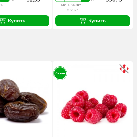
ч.
мин. колич.
0.25кг
Купить
Купить
Сезон