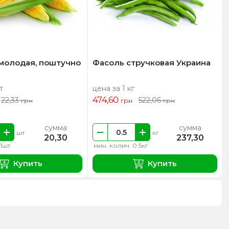
 молодая, поштучно
Фасоль стручковая Украина
т
цена за 1 кг
474,60
22,33
522,06
грн
грн
грн
сумма
сумма
шт
кг
20,30
237,30
 1шт
мин. колич. 0.5кг
Купить
Купить