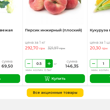
свежая
Персик инжирный (плоский)
Кукуруза
цена за 1 кг
цена за 1 ш
292,70
20,30
321,97
грн
грн
грн
сумма
сумма
кг
69,50
146,35
мин. колич. 0.5кг
мин. колич.
ь
Купить
Все акционные товары