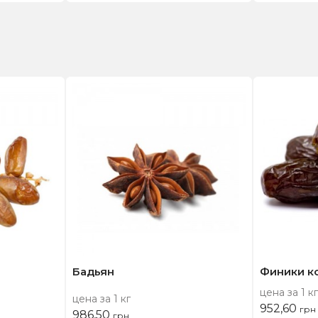
Бадьян
Финики к
цена за 1 кг
цена за 1 кг
952,60
грн
986,50
грн