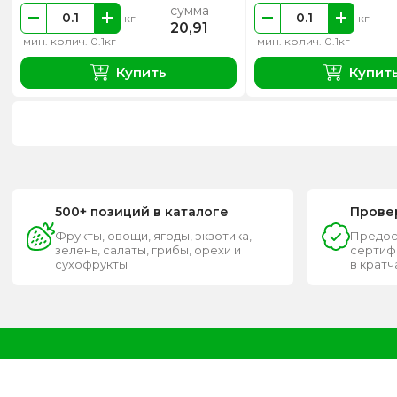
сумма
кг
кг
20,91
мин. колич. 0.1кг
мин. колич. 0.1кг
Купить
Купит
500+ позиций в каталоге
Прове
Фрукты, овощи, ягоды, экзотика,
Предос
зелень, салаты, грибы, орехи и
сертифи
сухофрукты
в крат