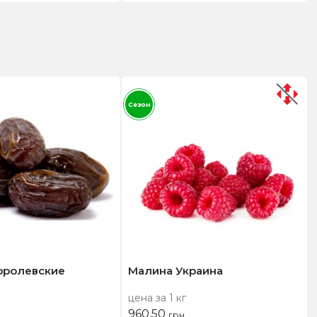
Сезон
оролевские
Малина Украина
цена за 1 кг
960,50
грн