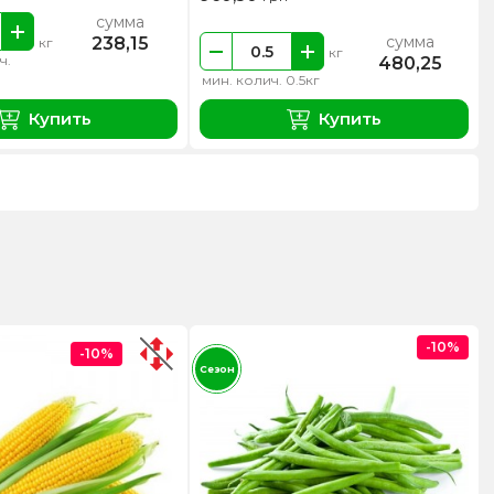
сумма
сумма
238,15
кг
кг
ч.
480,25
мин. колич. 0.5кг
Купить
Купить
-10%
-10%
Сезон