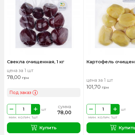
Свекла очищенная, 1 кг
Картофель очищенн
цена за 1 шт
78,00
грн
цена за 1 шт
101,70
грн
Под заказ
i
сумма
шт
шт
78,00
мин. колич. 1шт
мин. колич. 1шт
Купить
Купит