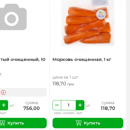
атый очищенный, 10
Морковь очищенная, 1 кг
т
цена за 1 шт
118,70
грн
i
сумма
сумма
шт
шт
756,00
118,70
 1шт
мин. колич. 1шт
Купить
Купить