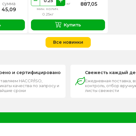
сумма
887,05
кг
мин. колич.
45,09
0.25кг
ь
Купить
Все новинки
рено и сертифицировано
Свежесть каждый де
тавляем HACCP/ISO,
Ежедневная поставка, 
каты качества по запросу и
контроль, отбор вручную
чайшие сроки
листы свежести