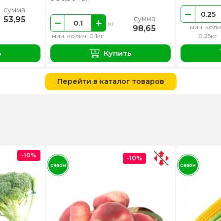
сумма
сумма
53,95
кг
мин. коли
98,65
мин. колич. 0.1кг
0.25кг
ь
Купить
Перейти в каталог товаров
-10%
-10%
Сезон
Сезон