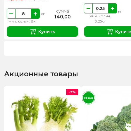
сумма
кг
кг
мин. колич.
140,00
мин. колич. 8кг
0.25кг
Купить
Купит
Акционные товары
-7%
Сезон