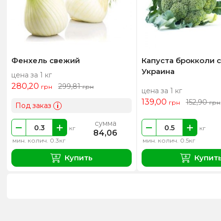
Фенхель свежий
Капуста брокколи 
Украина
цена за 1 кг
280,20
299,81
грн
грн
цена за 1 кг
139,00
152,90
грн
грн
Под заказ
i
сумма
кг
кг
84,06
мин. колич. 0.3кг
мин. колич. 0.5кг
Купить
Купит