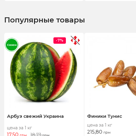
Популярные товары
-7%
Сезон
Арбуз свежий Украина
Финики Тунис
цена за 1 кг
цена за 1 кг
215,80
грн
17,50
18,73
грн
грн