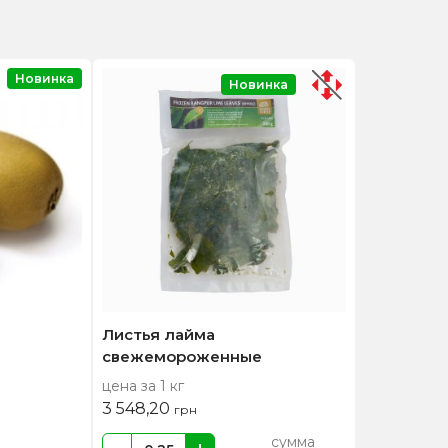
Новинка
Новинка
Листья лайма
свежемороженные
цена за 1 кг
3 548,20
грн
сумма