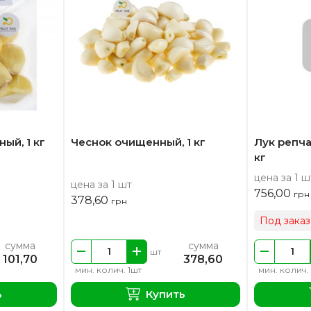
ый, 1 кг
Чеснок очищенный, 1 кг
Лук репч
кг
цена за 1 ш
цена за 1 шт
756,00
грн
378,60
грн
Под заказ
сумма
сумма
шт
101,70
378,60
мин. колич. 1шт
мин. колич.
ь
Купить