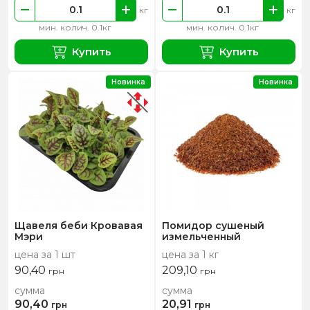
кг
кг
мин. колич. 0.1кг
мин. колич. 0.1кг
Купить
Купить
Новинка
Новинка
Щавеля беби Кровавая
Помидор сушеный
Мэри
измельченный
цена за 1 шт
цена за 1 кг
90,40
209,10
грн
грн
сумма
сумма
90,40
20,91
грн
грн