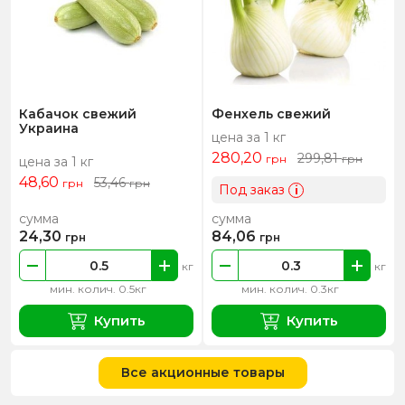
Кабачок свежий
Фенхель свежий
Украина
цена за 1 кг
280,20
299,81
грн
грн
цена за 1 кг
48,60
53,46
грн
грн
Под заказ
i
сумма
сумма
24,30
84,06
грн
грн
кг
кг
мин. колич. 0.5кг
мин. колич. 0.3кг
Купить
Купить
Все акционные товары