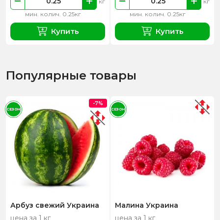
кг
кг
мин. колич. 0.25кг
мин. колич. 0.25кг
Купить
Купить
Популярные товары
-7%
СЕЗОН
СЕЗОН
Арбуз свежий Украина
Малина Украина
цена за 1 кг
цена за 1 кг