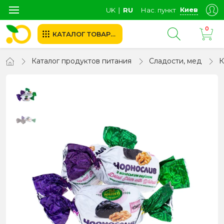
Киев
UK
∣
RU
Нас. пункт
0
КАТАЛОГ ТОВАРОВ
Каталог продуктов питания
Сладости, мед
К