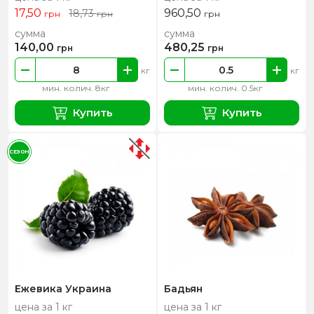
17,50
960,50
18,73
грн
грн
грн
сумма
сумма
140,00
480,25
грн
грн
кг
кг
мин. колич. 8кг
мин. колич. 0.5кг
Купить
Купить
СЕЗОН
Ежевика Украина
Бадьян
цена за 1 кг
цена за 1 кг