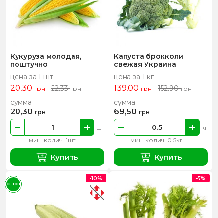
Кукуруза молодая,
Капуста брокколи
поштучно
свежая Украина
цена за 1 шт
цена за 1 кг
20,30
139,00
22,33
152,90
грн
грн
грн
грн
сумма
сумма
20,30
69,50
грн
грн
шт
кг
мин. колич. 1шт
мин. колич. 0.5кг
Купить
Купить
-10%
-7%
СЕЗОН