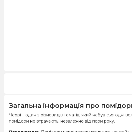
Загальна інформація про помідор
Черрі – один з різновидів томатів, який набув сьогодні 
помідори не втрачають, незалежно від пори року.
Походження.
Помідори черрі також називають коктейль