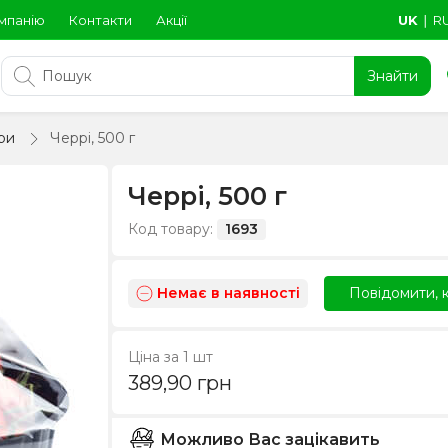
мпанію
Контакти
Акції
UK
∣
R
Знайти
ри
Черрі, 500 г
Черрі, 500 г
Код товару:
1693
Немає в наявності
Повідомити, к
Ціна за 1 шт
389,90
грн
Можливо Вас зацікавить