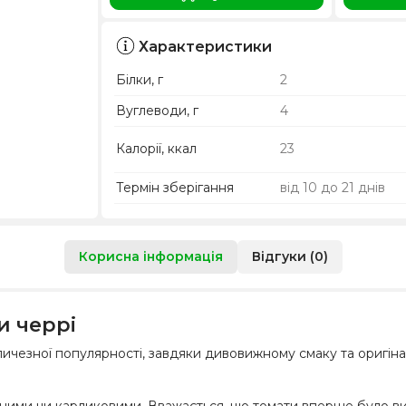
Характеристики
Білки, г
2
Вуглеводи, г
4
Калорії, ккал
23
Термін зберігання
від 10 до 21 днів
Корисна інформація
Відгуки (0)
и черрі
величезної популярності, завдяки дивовижному смаку та оригін
ними чи карликовими. Вважається, що томати вперше було ви