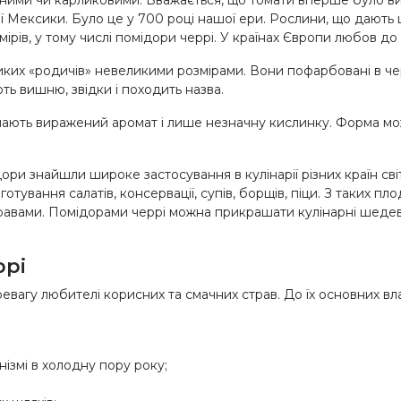
ої Мексики. Було це у 700 році нашої ери. Рослини, що дають 
змірів, у тому числі помідори черрі. У країнах Європи любов д
ликих «родичів» невеликими розмірами. Вони пофарбовані в че
ють вишню, звідки і походить назва.
 мають виражений аромат і лише незначну кислинку. Форма м
дори знайшли широке застосування в кулінарії різних країн св
готування салатів, консервації, супів, борщів, піци. З таких п
равами. Помідорами черрі можна прикрашати кулінарні шедевр
ррі
ревагу любителі корисних та смачних страв. До їх основних в
нізмі в холодну пору року;