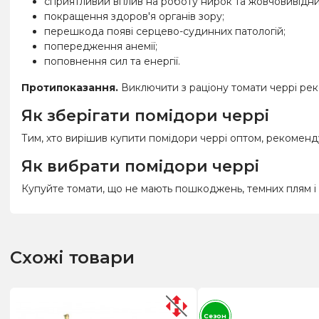
сприятливий вплив на роботу нирок та жовчовивідни
покращення здоров'я органів зору;
перешкода появі серцево-судинних патологій;
попередження анемії;
поповнення сил та енергії.
Протипоказання.
Виключити з раціону томати черрі ре
Як зберігати помідори черрі
Тим, хто вирішив купити помідори черрі оптом, рекомендує
Як вибрати помідори черрі
Купуйте томати, що не мають пошкоджень, темних плям і 
Схожі товари
Сезон