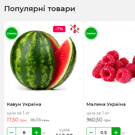
Популярні товари
-7%
Сезон
Сезон
Кавун Україна
Малина Україна
ціна за 1 кг
ціна за 1 кг
17,50
960,50
18,73
грн
грн
грн
сума
кг
кг