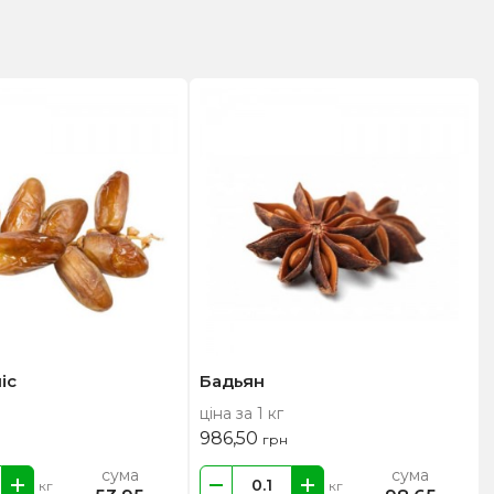
іс
Бадьян
ціна за 1 кг
986,50
грн
сума
сума
кг
кг