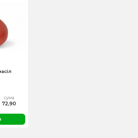
засіл
сума
72,90
и