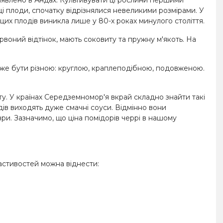
ці плоди, спочатку відрізнялися невеликими розмірами. У
о цих плодів виникла лише у 80-х роках минулого століття.
рвоний відтінок, мають соковиту та пружну м'якоть. На
оже бути різною: круглою, краплеподібною, подовженою.
іту. У країнах Середземномор'я вкрай складно знайти такі
лодів виходять дуже смачні соуси. Відмінно вони
и. Зазначимо, що ціна помідорів черрі в нашому
ластивостей можна віднести: