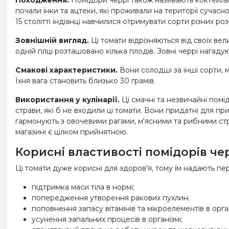
почали інки та ацтеки, які проживали на території сучасн
15 столітті індіанці навчилися отримувати сорти різних ро
Зовнішній вигляд.
Ці томати відрізняються від своїх ве
одній гілці розташовано кілька плодів. Зовні черрі нагаду
Смакові характеристики.
Вони солодші за інші сорти,
Їхня вага становить близько 30 грамів.
Використання у кулінарії.
Ці смачні та незвичайні помі
страви, які б не входили ці томати. Вони придатні для при
гармонують з овочевими рагами, м'ясними та рибними ст
магазині є цілком прийнятною.
Корисні властивості помідорів че
Ці томати дуже корисні для здоров'я, тому їм надають пе
підтримка маси тіла в нормі;
попередження утворення ракових пухлин;
поповнення запасу вітамінів та мікроелементів в орга
усунення запальних процесів в організмі;