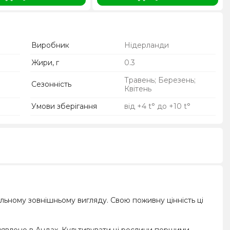
Виробник
Нідерланди
Жири, г
0.3
Травень; Березень;
Сезонність
Квітень
Умови зберігання
від +4 t° до +10 t°
альному зовнішньому вигляду. Свою поживну цінність ці
явлено в Андах. Культивувати ці рослини першими