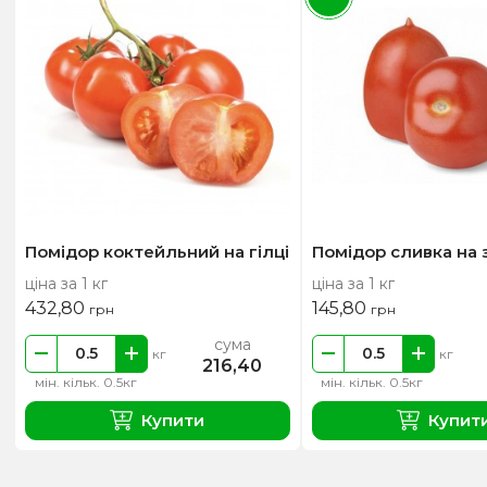
Помідор коктейльний на гілці
Помідор сливка на 
ціна за 1 кг
ціна за 1 кг
432,80
145,80
грн
грн
сума
кг
кг
216,40
мін. кільк. 0.5кг
мін. кільк. 0.5кг
Купити
Купит