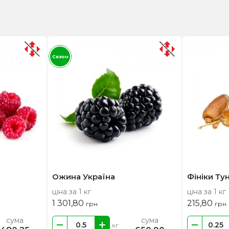
Сезон
Ожина Україна
Фініки Тун
ціна за 1 кг
ціна за 1 кг
1 301,80
215,80
грн
грн
сума
сума
кг