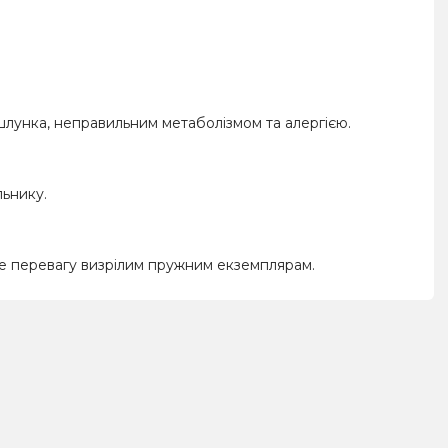
лунка, неправильним метаболізмом та алергією.
льнику.
йте перевагу визрілим пружним екземплярам.