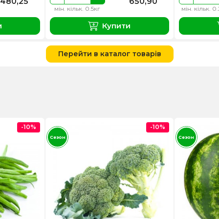
480,25
650,90
мін. кільк. 0.5кг
мін. кільк. 0
и
Купити
Перейти в каталог товарів
-10%
-10%
Сезон
Сезон