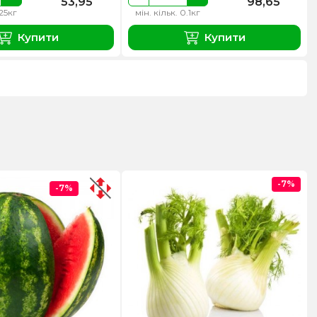
53,95
98,65
.25кг
мін. кільк. 0.1кг
Купити
Купити
-7%
-7%