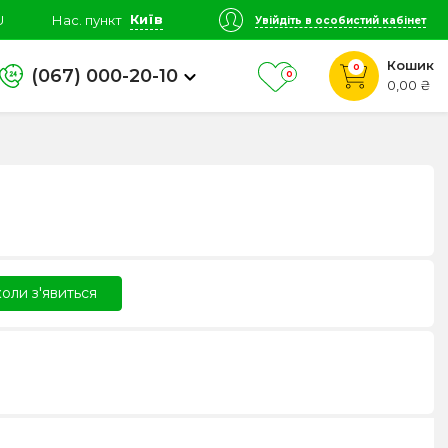
Київ
U
Нас. пункт
Увійдіть в особистий кабінет
Кошик
0
(067) 000-20-10
0
0,00 ₴
оли з'явиться