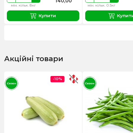
140,00
мін. кільк. 8кг
мін. кільк. 0.5кг
Купити
Купит
Акційні товари
-10%
Сезон
Сезон