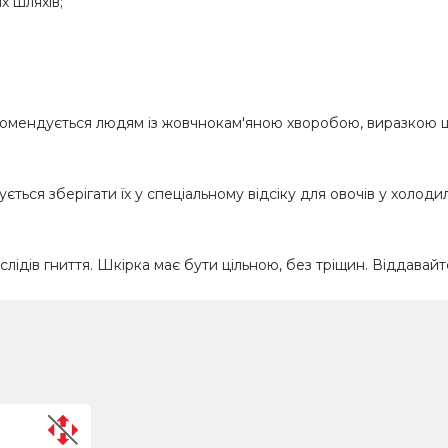
х шляхів;
комендується людям із жовчнокам'яною хворобою, виразкою ш
ться зберігати їх у спеціальному відсіку для овочів у холоди
слідів гниття. Шкірка має бути цільною, без тріщин. Віддава