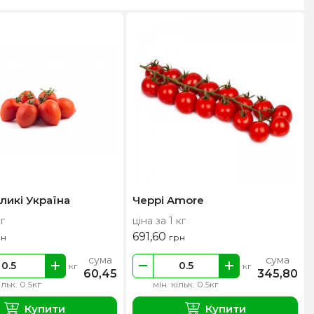
ликі Україна
Черрі Amore
кг
ціна за 1 кг
691,60
рн
грн
сума
сума
кг
кг
60,45
345,80
ільк. 0.5кг
мін. кільк. 0.5кг
Купити
Купити