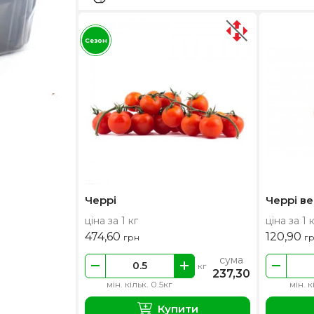
Сезон
Черрі
Черрі ве
ціна за 1 кг
ціна за 1 
474,60
120,90
грн
г
сума
кг
237,30
мін. кільк. 0.5кг
мін. к
Купити