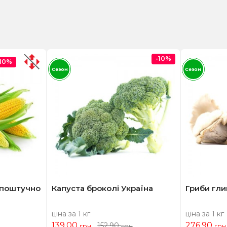
-10%
-10%
Сезон
Сезон
 поштучно
Капуста броколі Україна
Гриби гли
ціна за 1 кг
ціна за 1 кг
139,00
276,90
152,90
грн
грн
грн