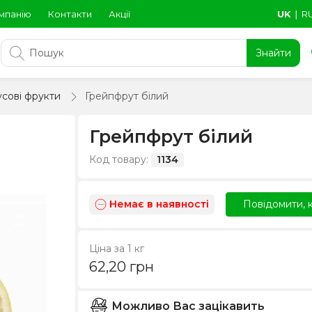
мпанію
Контакти
Акції
UK
∣
R
Знайти
сові фрукти
Грейпфрут білий
Грейпфрут білий
Код товару:
1134
Немає в наявності
Повідомити, к
Ціна за 1 кг
62,20
грн
Можливо Вас зацікавить