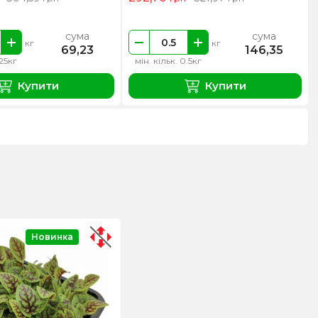
сума
сума
кг
кг
69,23
146,35
.25кг
мін. кільк. 0.5кг
Купити
Купити
Новинка