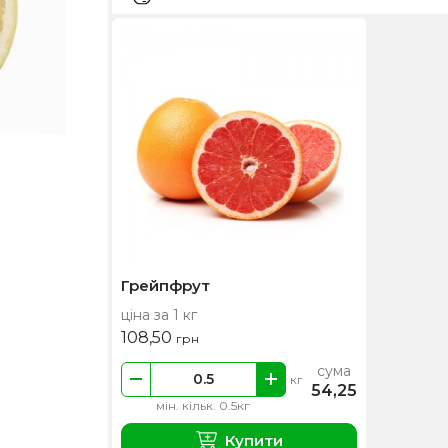
Грейпфрут
ціна за 1 кг
108,50
грн
сума
кг
54,25
мін. кільк. 0.5кг
Купити