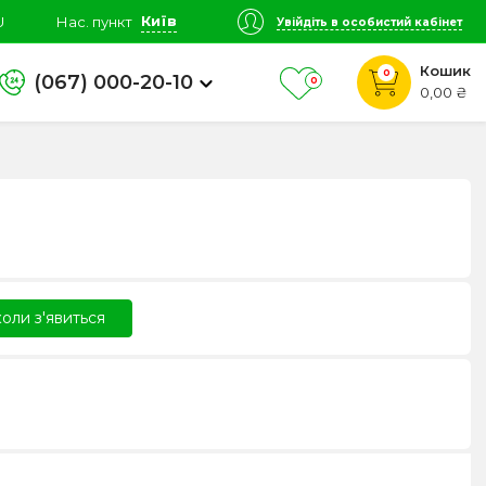
Київ
U
Нас. пункт
Увійдіть в особистий кабінет
Кошик
0
(067) 000-20-10
0
0,00 ₴
оли з'явиться