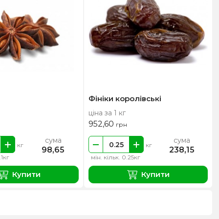
Фініки королівські
ціна за 1 кг
952,60
грн
сума
сума
кг
кг
98,65
238,15
.1кг
мін. кільк. 0.25кг
Купити
Купити