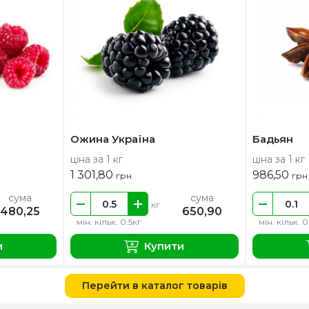
Ожина Україна
Бадьян
ціна за 1 кг
ціна за 1 кг
1 301,80
986,50
грн
грн
сума
сума
кг
480,25
650,90
мін. кільк. 0.5кг
мін. кільк. 0
и
Купити
Перейти в каталог товарів