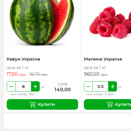
Кавун Україна
Малина Україна
ціна за 1 кг
ціна за 1 кг
17,50
960,50
18,73
грн
грн
грн
сума
кг
кг
140,00
мін. кільк. 8кг
мін. кільк. 0.5кг
Купити
Купит