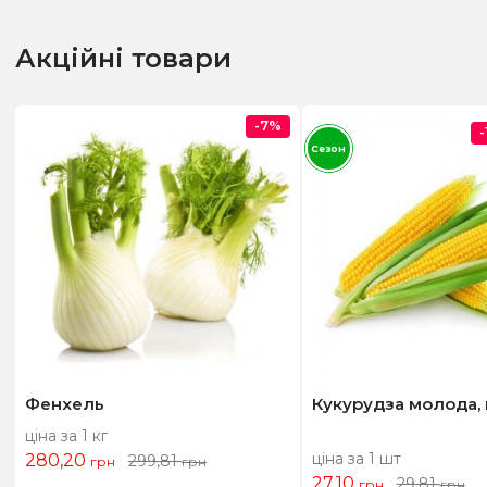
Акційні товари
-7%
Сезон
Фенхель
Кукурудза молода,
ціна за 1 кг
ціна за 1 шт
280,20
299,81
грн
грн
27,10
29,81
грн
грн