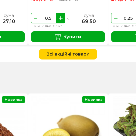
сума
сума
кг
27,10
69,50
мін. кільк. 0.5кг
мін. кільк. 0
и
Купити
Всі акційні товари
Новинка
Новинка