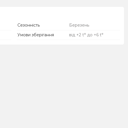
Сезонність
Березень
Умови зберігання
від +2 t° до +6 t°