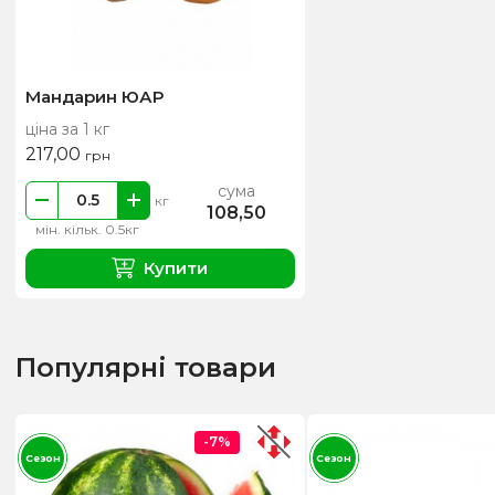
Мандарин ЮАР
ціна за 1 кг
217,00
грн
сума
кг
108,50
мін. кільк. 0.5кг
Купити
Популярні товари
-7%
Сезон
Сезон