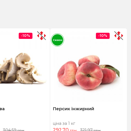
-10%
-10%
Сезон
ва
Персик інжирний
ціна за 1 кг
292,70
304,59
321,97
грн
грн
грн