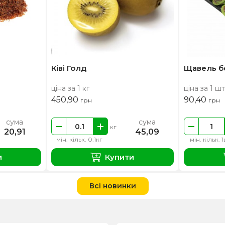
Ківі Голд
Щавель бе
ціна за 1 кг
ціна за 1 шт
450,90
90,40
грн
грн
сума
сума
кг
20,91
45,09
мін. кільк. 0.1кг
мін. кільк. 
и
Купити
Всі новинки