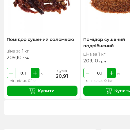
Помідор сушений соломкою
Помідор сушений
подрібнений
ціна за 1 кг
ціна за 1 кг
209,10
грн
209,10
грн
сума
кг
кг
20,91
мін. кільк. 0.1кг
мін. кільк. 0.1кг
Купити
Купит