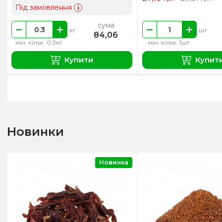
Під замовлення
i
сума
кг
шт
84,06
мін. кільк. 0.3кг
мін. кільк. 1шт
Купити
Купит
Новинки
Новинка