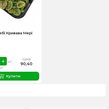
бі Кривава Мері
сума
шт
90,40
1шт
Купити