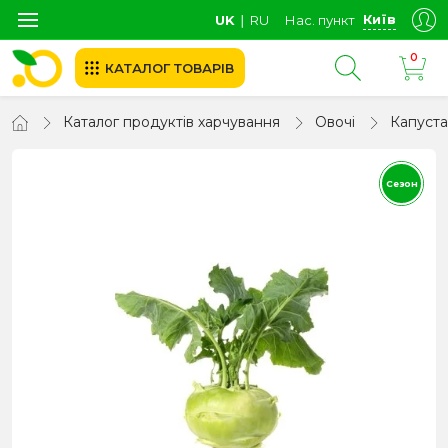
Київ
UK
∣
RU
Нас. пункт
0
КАТАЛОГ ТОВАРІВ
Каталог продуктів харчування
Овочі
Капуста
Сезон