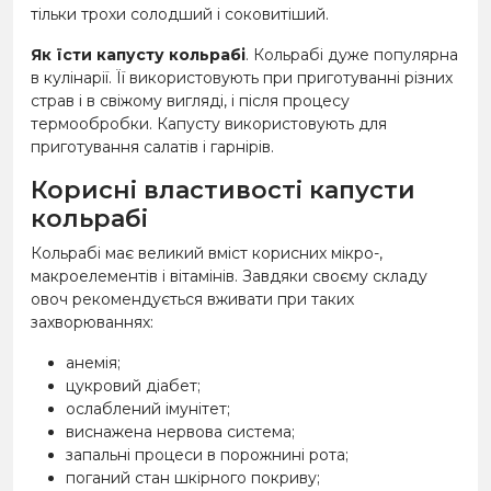
тільки трохи солодший і соковитіший.
Як їсти капусту кольрабі
. Кольрабі дуже популярна
в кулінарії. Її використовують при приготуванні різних
страв і в свіжому вигляді, і після процесу
термообробки. Капусту використовують для
приготування салатів і гарнірів.
Корисні властивості капусти
кольрабі
Кольрабі має великий вміст корисних мікро-,
макроелементів і вітамінів. Завдяки своєму складу
овоч рекомендується вживати при таких
захворюваннях:
анемія;
цукровий діабет;
ослаблений імунітет;
виснажена нервова система;
запальні процеси в порожнині рота;
поганий стан шкірного покриву;