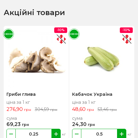
Акційні товари
-10%
-10%
СЕЗОН
СЕЗОН
Гриби глива
Кабачок Україна
ціна за 1 кг
ціна за 1 кг
276,90
48,60
304,59
53,46
грн
грн
грн
грн
сума
сума
69,23
24,30
грн
грн
кг
кг