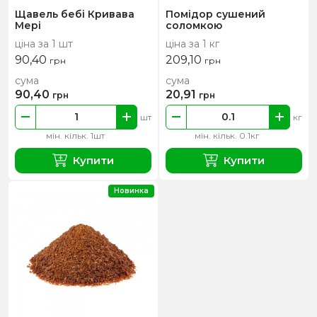
Щавель бебі Кривава
Помідор сушений
Мері
соломкою
ціна за 1 шт
ціна за 1 кг
90,40
209,10
грн
грн
сума
сума
90,40
20,91
грн
грн
шт
кг
мін. кільк. 1шт
мін. кільк. 0.1кг
Купити
Купити
Новинка