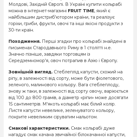
Молдові, Західній Європі. В Україні купити кольрабі
можна в інтернет-магазині
FRUIT TIME
, який є
найбільшим дистриб'ютором країни, та реалізує
горіхи, гриби, фрукти, овочі та інші якісні продукти з
30-ти країн.
Походження.
Перші згадки про кольрабі знайдені в
письменах Стародавнього Риму в 1 столітті н.е.
Значно пізніше, завдяки торговцям із
Середземномор'я, овоч потрапив в Азію і Європу.
Зовнішній вигляд.
Стеблеплід капусти, схожий на
ріпу, в залежності від сорту, може бути фіолетового,
зеленого, малинового кольору. Вага стеблеплоду,
знову ж таки, в залежності від сорту овочу, варіюється
від 100 до 800 грамів, а діаметр «ріпи» може досягати
15 сантиметрів. М'якоть кольрабі має білий колір.
Листя капусти невелике, зеленуватого кольору,
покрите невеликим сіруватим нальотом.
Смакові характеристики.
Смак кольрабі дуже
нагадує смак качана звичайної білокачанної капусти,