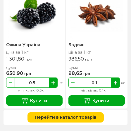
Ожина Україна
Бадьян
ціна за 1 кг
ціна за 1 кг
1 301,80
986,50
грн
грн
сума
сума
650,90
98,65
грн
грн
кг
кг
мін. кільк. 0.5кг
мін. кільк. 0.1кг
Купити
Купити
Перейти в каталог товарів