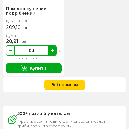
Помідор сушений
подрібнений
ціна за 1 кг
209,10
грн
сума
20,91
грн
кг
мін. кільк. 0.1кг
Купити
Всі новинки
500+ позицій у каталозі
Фрукти, овочі, ягоди, екзотика, зелень, салати,
гриби, горіхи та сухофрукти