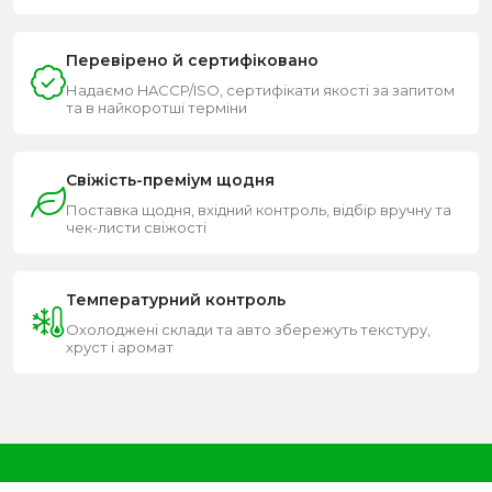
Перевірено й сертифіковано
Надаємо HACCP/ISO, сертифікати якості за запитом
та в найкоротші терміни
Свіжість-преміум щодня
Поставка щодня, вхідний контроль, відбір вручну та
чек-листи свіжості
Температурний контроль
Охолоджені склади та авто збережуть текстуру,
хруст і аромат