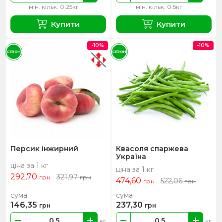
мін. кільк. 0.25кг
мін. кільк. 0.5кг
Купити
Купити
-10%
-10%
СЕЗОН
СЕЗОН
Персик інжирний
Квасоля спаржева
Україна
ціна за 1 кг
ціна за 1 кг
292,70
321,97
грн
грн
474,60
522,06
грн
грн
сума
сума
146,35
237,30
грн
грн
кг
кг