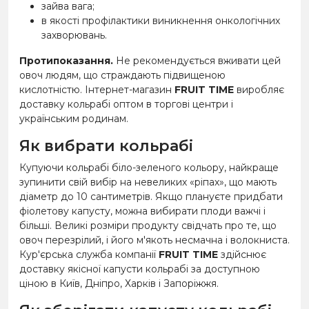
зайва вага;
в якості профілактики виникнення онкологічних
захворювань.
Протипоказання.
Не рекомендується вживати цей
овоч людям, що страждають підвищеною
кислотністю. Інтернет-магазин
FRUIT TIME
виробляє
доставку кольрабі оптом в торгові центри і
українським родинам.
Як вибрати кольрабі
Купуючи кольрабі біло-зеленого кольору, найкраще
зупинити свій вибір на невеликих «ріпах», що мають
діаметр до 10 сантиметрів. Якщо плануєте придбати
фіолетову капусту, можна вибирати плоди важчі і
більші. Великі розміри продукту свідчать про те, що
овоч перезрілий, і його м'якоть несмачна і волокниста.
Кур'єрська служба компанії
FRUIT TIME
здійснює
доставку якісної капусти кольрабі за доступною
ціною в Київ, Дніпро, Харків і Запоріжжя.