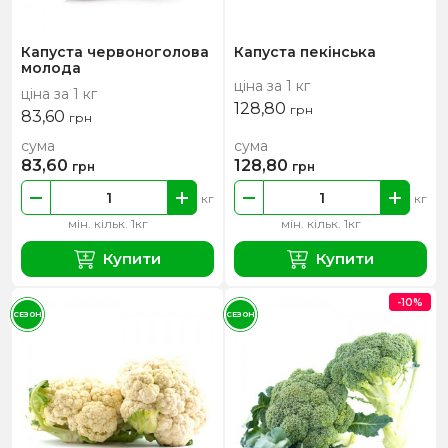
Капуста червоноголова
Капуста пекінська
молода
ціна за 1 кг
ціна за 1 кг
128,80
грн
83,60
грн
сума
сума
83,60
128,80
грн
грн
кг
кг
мін. кільк. 1кг
мін. кільк. 1кг
Купити
Купити
-10%
СЕЗОН
СЕЗОН