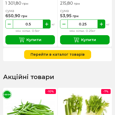
1 301,80
215,80
грн
грн
сума
сума
650,90
53,95
грн
грн
кг
кг
мін. кільк. 0.5кг
мін. кільк. 0.25кг
Купити
Купити
Перейти в каталог товарів
Акційні товари
-10%
-7%
СЕЗОН