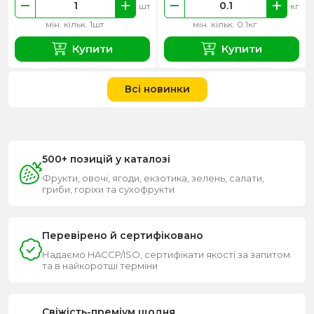
шт
кг
мін. кільк. 1шт
мін. кільк. 0.1кг
Купити
Купити
Всі новинки
500+ позицій у каталозі
Фрукти, овочі, ягоди, екзотика, зелень, салати,
гриби, горіхи та сухофрукти
Перевірено й сертифіковано
Надаємо HACCP/ISO, сертифікати якості за запитом
та в найкоротші терміни
Свіжість-преміум щодня