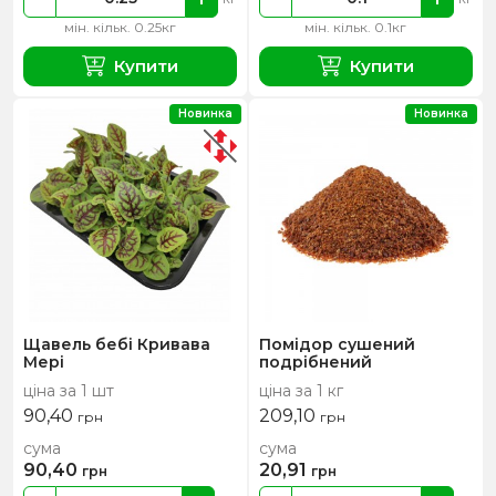
мін. кільк. 0.25кг
мін. кільк. 0.1кг
Купити
Купити
Новинка
Новинка
Щавель бебі Кривава
Помідор сушений
Мері
подрібнений
ціна за 1 шт
ціна за 1 кг
90,40
209,10
грн
грн
сума
сума
90,40
20,91
грн
грн