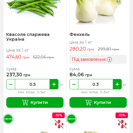
Квасоля спаржева
Фенхель
Україна
ціна за 1 кг
280,20
299,81
грн
грн
ціна за 1 кг
474,60
522,06
грн
грн
Під замовлення
i
сума
сума
237,30
84,06
грн
грн
кг
кг
мін. кільк. 0.5кг
мін. кільк. 0.3кг
Купити
Купити
-10%
-10%
СЕЗОН
СЕЗОН