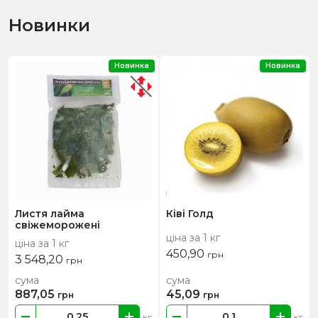
Новинки
Новинка
Новинка
Листя лайма
Ківі Голд
свіжеморожені
ціна за 1 кг
ціна за 1 кг
450,90
грн
3 548,20
грн
сума
сума
887,05
45,09
грн
грн
кг
кг