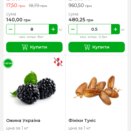
17,50
960,50
18,73
грн
грн
грн
сума
сума
140,00
480,25
грн
грн
кг
кг
мін. кільк. 8кг
мін. кільк. 0.5кг
Купити
Купити
СЕЗОН
Ожина Україна
Фініки Туніс
ціна за 1 кг
ціна за 1 кг