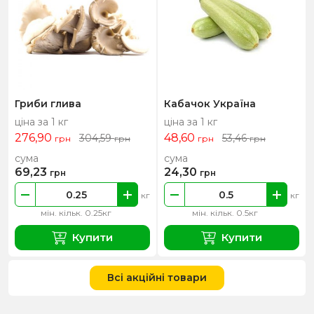
Гриби глива
Кабачок Україна
ціна за 1 кг
ціна за 1 кг
276,90
48,60
304,59
53,46
грн
грн
грн
грн
сума
сума
69,23
24,30
грн
грн
кг
кг
мін. кільк. 0.25кг
мін. кільк. 0.5кг
Купити
Купити
Всі акційні товари