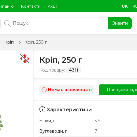
мпанію
Контакти
Акції
UK
∣
R
Знайти
Кріп
Кріп, 250 г
Кріп, 250 г
Код товару:
4311
Немає в наявності
Повідомити, к
Характеристики
Білки, г
3.5
Вуглеводи, г
7