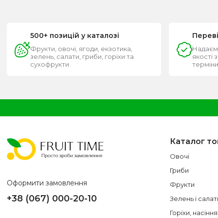
500+ позицій у каталозі
Перев
Фрукти, овочі, ягоди, екзотика,
Надаєм
зелень, салати, гриби, горіхи та
якості 
сухофрукти
термін
Каталог то
Овочі
Гриби
Оформити замовлення
Фрукти
+38 (067) 000-20-10
Зелень і салат
Горіхи, насіння