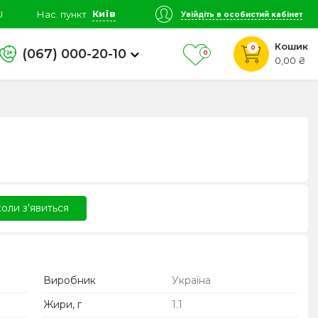
Київ
U
Нас. пункт
Увійдіть в особистий кабінет
Кошик
0
(067) 000-20-10
0
0,00 ₴
оли з'явиться
Виробник
Україна
Жири, г
1.1