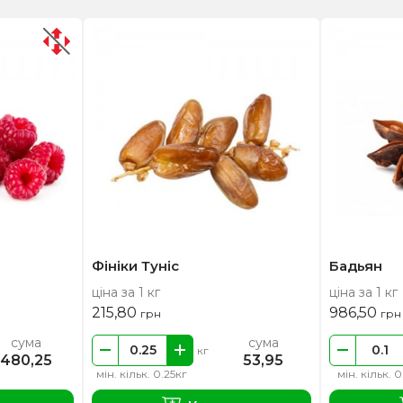
Фініки Туніс
Бадьян
ціна за 1 кг
ціна за 1 кг
215,80
986,50
грн
грн
сума
сума
кг
480,25
53,95
мін. кільк. 0.25кг
мін. кільк. 0