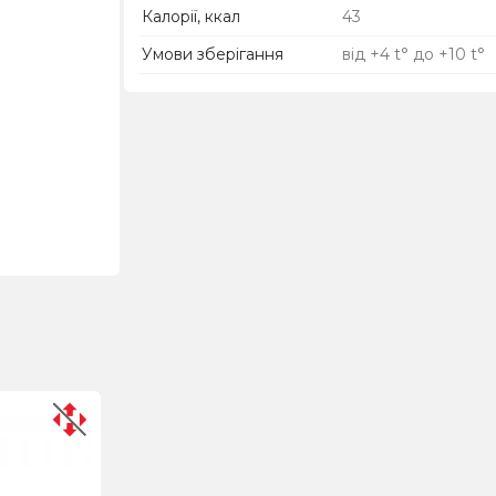
Калорії, ккал
43
Умови зберігання
від +4 t° до +10 t°