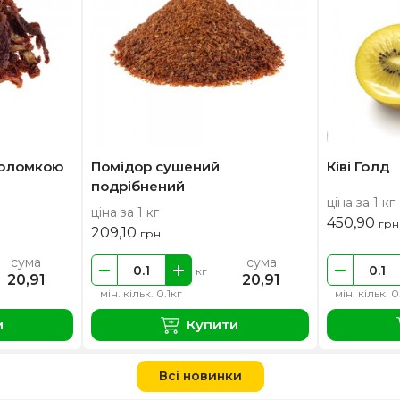
соломкою
Помідор сушений
Ківі Голд
подрібнений
ціна за 1 кг
ціна за 1 кг
450,90
грн
209,10
грн
сума
сума
кг
20,91
20,91
мін. кільк. 0.1кг
мін. кільк. 0
и
Купити
Всі новинки