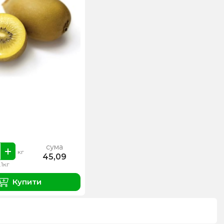
сума
кг
45,09
.1кг
Купити