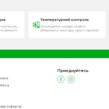
дня
Температурний контроль
 контроль,
Охолоджені склади та авто
ти свіжості
збережуть текстуру, хруст і аромат
Приєднуйтесь
плата
oReCa
овір (оферта)