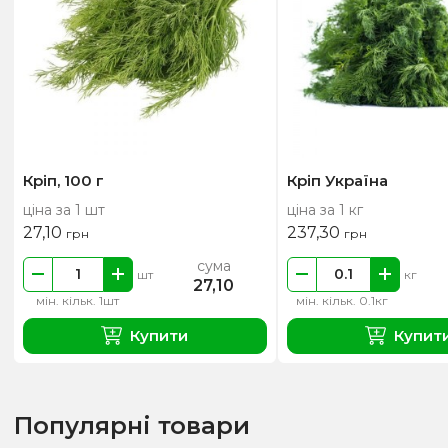
Кріп, 100 г
Кріп Україна
ціна за 1 шт
ціна за 1 кг
27,10
237,30
грн
грн
сума
шт
кг
27,10
мін. кільк. 1шт
мін. кільк. 0.1кг
Купити
Купит
Популярні товари