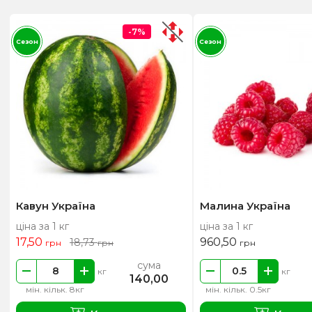
-7%
Сезон
Сезон
Кавун Україна
Малина Україна
ціна за 1 кг
ціна за 1 кг
17,50
960,50
18,73
грн
грн
грн
сума
кг
кг
140,00
мін. кільк. 8кг
мін. кільк. 0.5кг