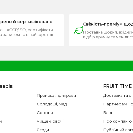
ірено й сертифіковано
Свіжість-преміум що
о HACCP/ISO, сертифікати
Поставка щодня, вхідний
за запитом та в найкоротші
відбір вручну та чек-лис
и
варів
FRUIT TIME
Прянощі, приправи
Доставка та о
Солодощі, мед
Партнерам H
Соління
Блог
и
Чищені овочі
Про компанію
Ягоди
Публічний дог