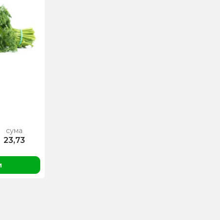
сума
23,73
и