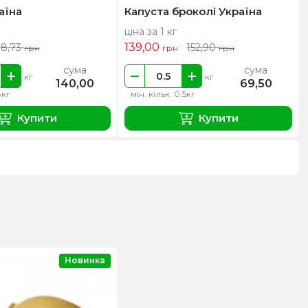
аїна
Капуста броколі Україна
ціна за 1 кг
139,00
18,73
152,90
грн
грн
грн
сума
сума
кг
кг
140,00
69,50
8кг
мін. кільк. 0.5кг
Купити
Купити
Новинка