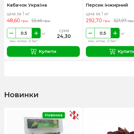
Кабачок Україна
Персик інжирний
ціна за 1 кг
ціна за 1 кг
48,60
292,70
53,46
321,97
грн
грн
грн
гр
сума
кг
кг
24,30
мін. кільк. 0.5кг
мін. кільк. 0.5кг
Купити
Купит
Новинки
Новинка