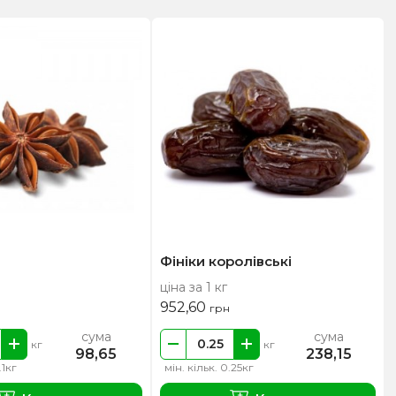
Фініки королівські
ціна за 1 кг
952,60
грн
сума
сума
кг
кг
98,65
238,15
.1кг
мін. кільк. 0.25кг