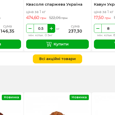
Квасоля спаржева Україна
Кавун Укр
ціна за 1 кг
ціна за 1 кг
474,60
17,50
522,06
н
грн
грн
грн
сума
сума
кг
146,35
237,30
мін. кільк. 0.5кг
мін. кільк. 
и
Купити
Всі акційні товари
Новинка
Новинка