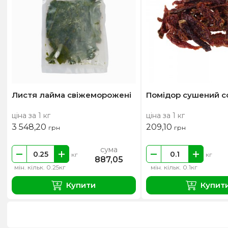
Листя лайма свіжеморожені
Помідор сушений 
ціна за 1 кг
ціна за 1 кг
3 548,20
209,10
грн
грн
сума
кг
кг
887,05
мін. кільк. 0.25кг
мін. кільк. 0.1кг
Купити
Купит