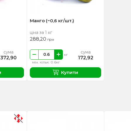
Манго (~0,6 кг/шт.)
ціна за 1 кг
288,20
грн
сума
сума
кг
372,90
172,92
мін. кільк. 0.6кг
и
Купити