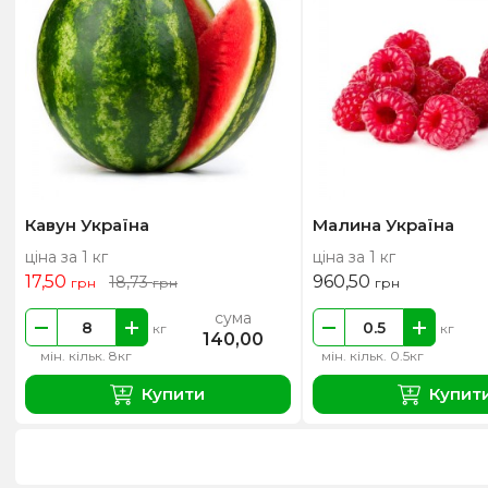
Кавун Україна
Малина Україна
ціна за 1 кг
ціна за 1 кг
17,50
960,50
18,73
грн
грн
грн
сума
кг
кг
140,00
мін. кільк. 8кг
мін. кільк. 0.5кг
Купити
Купит