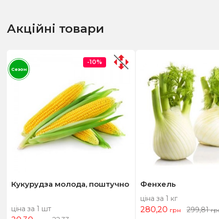
Акційні товари
-10%
Сезон
Кукурудза молода, поштучно
Фенхель
ціна за 1 кг
ціна за 1 шт
280,20
299,81
грн
гр