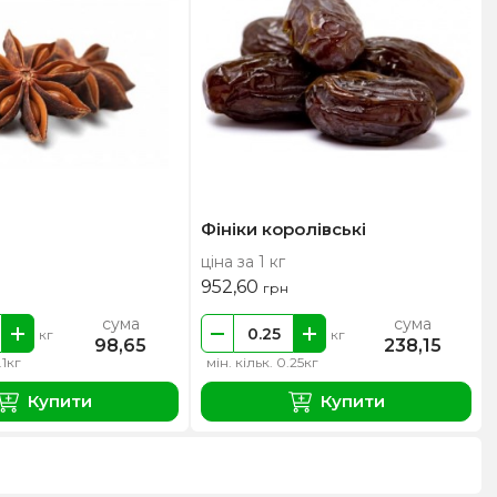
Фініки королівські
ціна за 1 кг
952,60
грн
сума
сума
кг
кг
98,65
238,15
.1кг
мін. кільк. 0.25кг
Купити
Купити