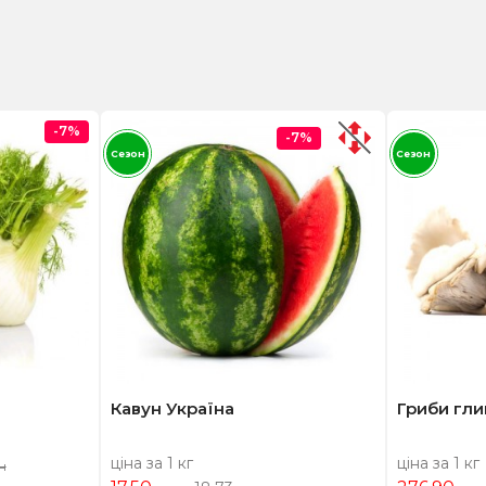
-7%
-7%
Сезон
Сезон
Кавун Україна
Гриби гли
ціна за 1 кг
ціна за 1 кг
н