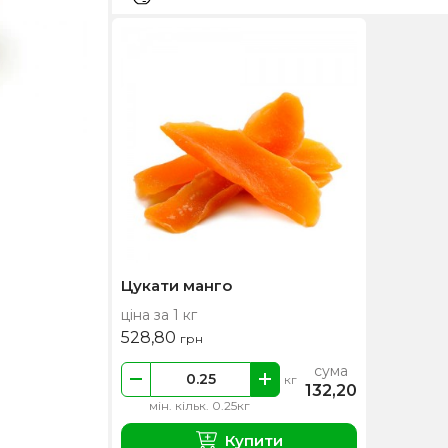
Цукати манго
ціна за 1 кг
528,80
грн
сума
кг
132,20
мін. кільк. 0.25кг
Купити