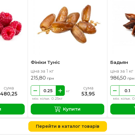
Фініки Туніс
Бадьян
ціна за 1 кг
ціна за 1 кг
215,80
986,50
грн
грн
сума
сума
кг
480,25
53,95
мін. кільк. 0.25кг
мін. кільк. 0
и
Купити
Перейти в каталог товарів