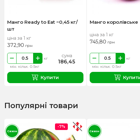
Манго Ready to Eat ~0,45 кг/
Манго королівське
шт
ціна за 1 кг
ціна за 1 кг
745,80
грн
372,90
грн
сума
кг
кг
186,45
мін. кільк. 0.5кг
мін. кільк. 0.5кг
Купити
Купит
Популярні товари
-7%
Сезон
Сезон