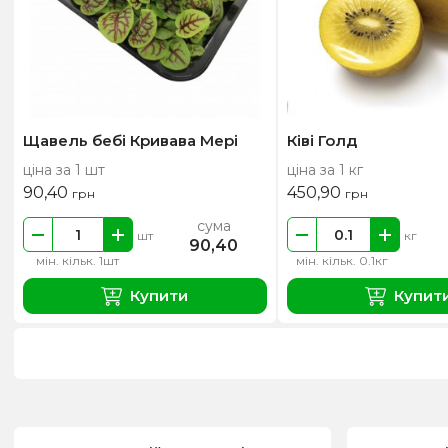
Щавель бебі Кривава Мері
Ківі Голд
ціна за 1 шт
ціна за 1 кг
90,40
450,90
грн
грн
сума
шт
кг
90,40
мін. кільк. 1шт
мін. кільк. 0.1кг
Купити
Купит