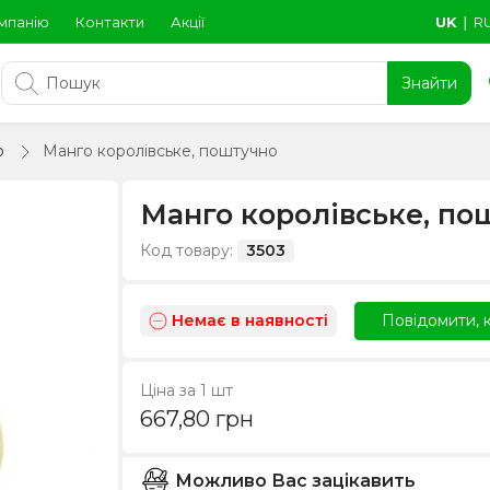
мпанію
Контакти
Акції
UK
∣
R
Знайти
о
Манго королівське, поштучно
Манго королівське, по
Код товару:
3503
Немає в наявності
Повідомити, к
Ціна за 1 шт
667,80
грн
Можливо Вас зацікавить