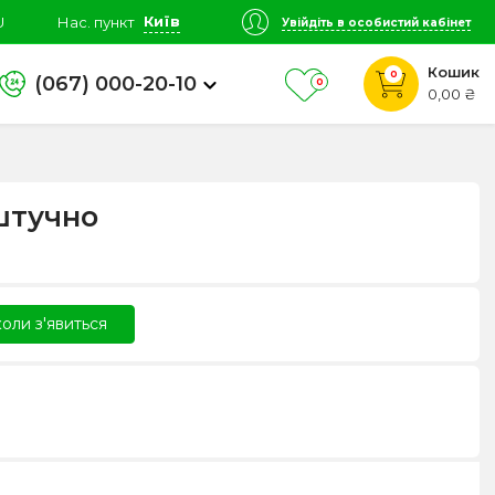
Київ
U
Нас. пункт
Увійдіть в особистий кабінет
Кошик
0
(067) 000-20-10
0
0,00 ₴
штучно
оли з'явиться