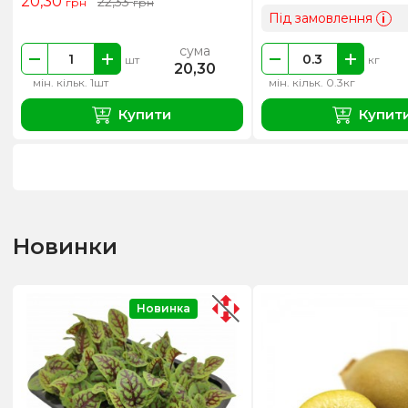
20,30
22,33
грн
грн
Під замовлення
i
сума
шт
кг
20,30
мін. кільк. 1шт
мін. кільк. 0.3кг
Купити
Купит
Новинки
Новинка