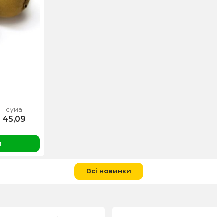
сума
45,09
и
Всі новинки