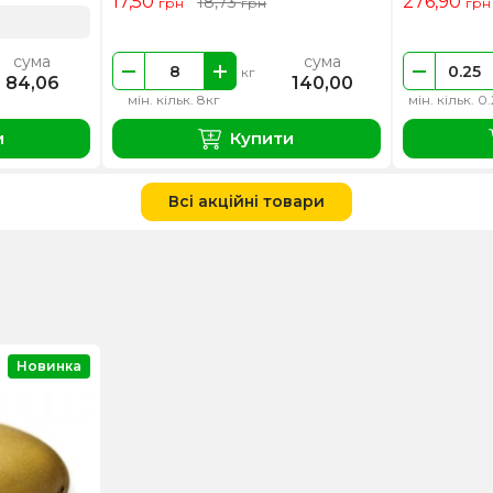
17,50
276,90
18,73
грн
грн
грн
сума
сума
кг
84,06
140,00
мін. кільк. 8кг
мін. кільк. 0
и
Купити
Всі акційні товари
Новинка