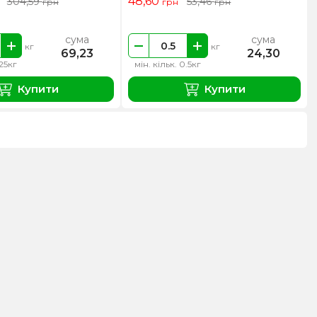
48,60
304,59
53,46
грн
грн
грн
сума
сума
кг
кг
69,23
24,30
.25кг
мін. кільк. 0.5кг
Купити
Купити