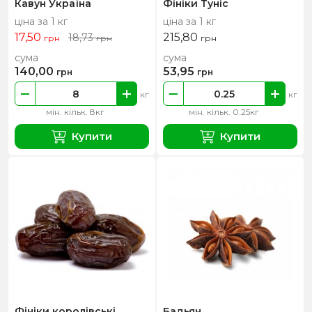
Кавун Україна
Фініки Туніс
ціна за 1 кг
ціна за 1 кг
17,50
215,80
18,73
грн
грн
грн
сума
сума
140,00
53,95
грн
грн
кг
кг
мін. кільк. 8кг
мін. кільк. 0.25кг
Купити
Купити
Фініки королівські
Бадьян