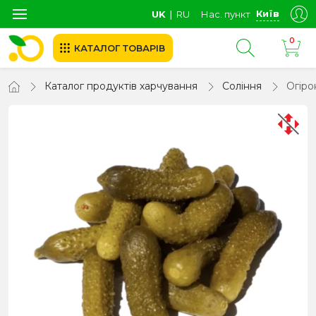
Київ
UK
∣
RU
Нас. пункт
0
КАТАЛОГ ТОВАРІВ
Каталог продуктів харчування
Соління
Огіро