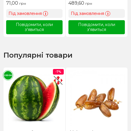
71,00
489,60
грн
грн
Під замовлення
Під замовлення
i
i
Повідомити, коли
Повідомити, коли
з'явиться
з'явиться
Популярні товари
-7%
СЕЗОН