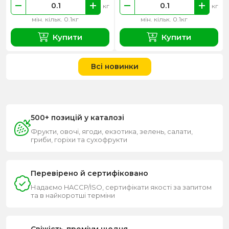
кг
кг
мін. кільк. 0.1кг
мін. кільк. 0.1кг
Купити
Купити
Всі новинки
500+ позицій у каталозі
Фрукти, овочі, ягоди, екзотика, зелень, салати,
гриби, горіхи та сухофрукти
Перевірено й сертифіковано
Надаємо HACCP/ISO, сертифікати якості за запитом
та в найкоротші терміни
Свіжість-преміум щодня