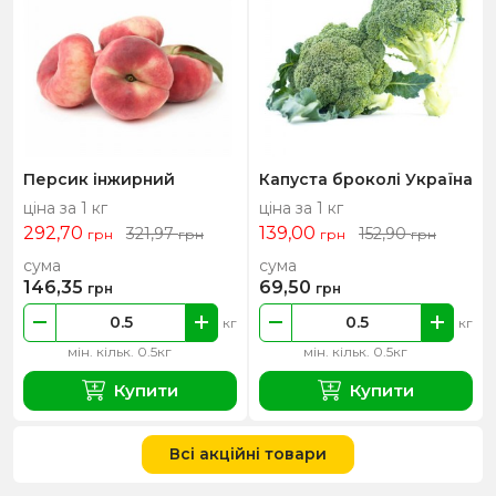
Персик інжирний
Капуста броколі Україна
ціна за 1 кг
ціна за 1 кг
292,70
139,00
321,97
152,90
грн
грн
грн
грн
сума
сума
146,35
69,50
грн
грн
кг
кг
мін. кільк. 0.5кг
мін. кільк. 0.5кг
Купити
Купити
Всі акційні товари