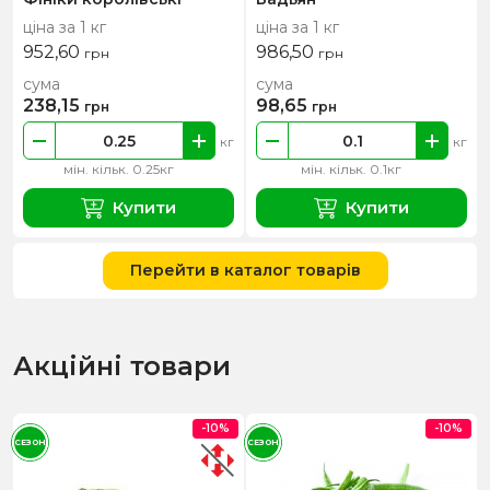
ціна за 1 кг
ціна за 1 кг
952,60
986,50
грн
грн
сума
сума
238,15
98,65
грн
грн
кг
кг
мін. кільк. 0.25кг
мін. кільк. 0.1кг
Купити
Купити
Перейти в каталог товарів
Акційні товари
-10%
-10%
СЕЗОН
СЕЗОН