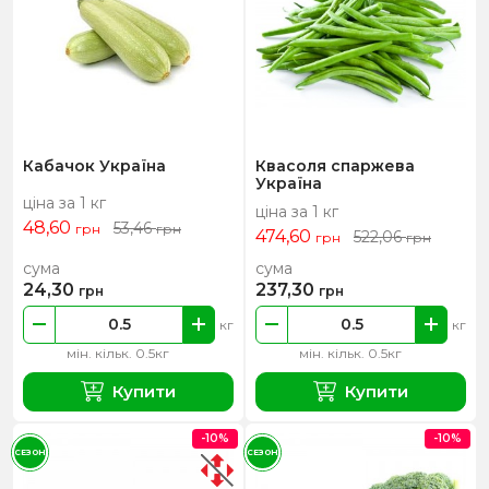
Кабачок Україна
Квасоля спаржева
Україна
ціна за 1 кг
ціна за 1 кг
48,60
53,46
грн
грн
474,60
522,06
грн
грн
сума
сума
24,30
237,30
грн
грн
кг
кг
мін. кільк. 0.5кг
мін. кільк. 0.5кг
Купити
Купити
-10%
-10%
СЕЗОН
СЕЗОН