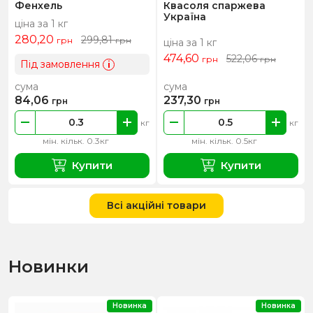
Фенхель
Квасоля спаржева
Україна
ціна за 1 кг
280,20
299,81
грн
грн
ціна за 1 кг
474,60
522,06
грн
грн
Під замовлення
i
сума
сума
84,06
237,30
грн
грн
кг
кг
мін. кільк. 0.3кг
мін. кільк. 0.5кг
Купити
Купити
Всі акційні товари
Новинки
Новинка
Новинка