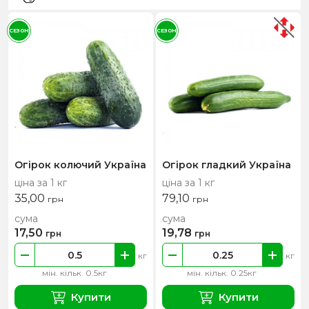
СЕЗОН
СЕЗОН
Огірок колючий Україна
Огірок гладкий Україна
ціна за 1 кг
ціна за 1 кг
35,00
79,10
грн
грн
сума
сума
17,50
19,78
грн
грн
кг
кг
мін. кільк. 0.5кг
мін. кільк. 0.25кг
Купити
Купити