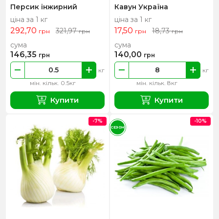
Персик інжирний
Кавун Україна
ціна за 1 кг
ціна за 1 кг
292,70
17,50
321,97
18,73
грн
грн
грн
грн
сума
сума
146,35
140,00
грн
грн
кг
кг
мін. кільк. 0.5кг
мін. кільк. 8кг
Купити
Купити
-7%
-10%
СЕЗОН