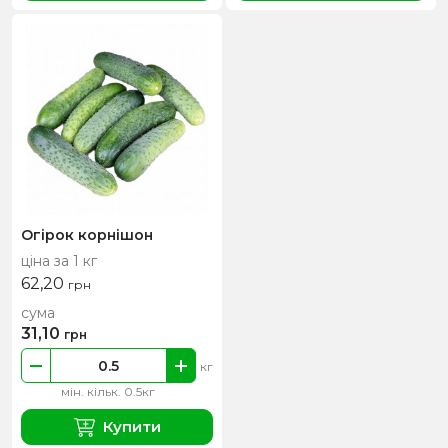
Огірок корнішон
ціна за 1 кг
62,20
грн
сума
31,10
грн
кг
мін. кільк. 0.5кг
Купити