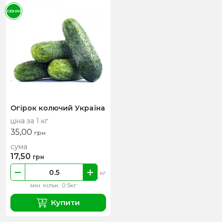
СЕЗОН
Огірок колючий Україна
ціна за 1 кг
35,00
грн
сума
17,50
грн
кг
мін. кільк. 0.5кг
Купити