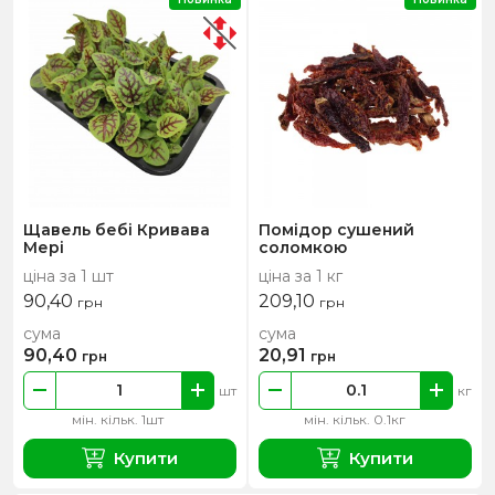
Щавель бебі Кривава
Помідор сушений
Мері
соломкою
ціна за 1 шт
ціна за 1 кг
90,40
209,10
грн
грн
сума
сума
90,40
20,91
грн
грн
шт
кг
мін. кільк. 1шт
мін. кільк. 0.1кг
Купити
Купити