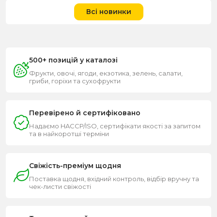
Всі новинки
500+ позицій у каталозі
Фрукти, овочі, ягоди, екзотика, зелень, салати,
гриби, горіхи та сухофрукти
Перевірено й сертифіковано
Надаємо HACCP/ISO, сертифікати якості за запитом
та в найкоротші терміни
Свіжість-преміум щодня
Поставка щодня, вхідний контроль, відбір вручну та
чек-листи свіжості