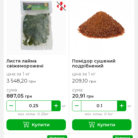
Листя лайма
Помідор сушений
свіжеморожені
подрібнений
ціна за 1 кг
ціна за 1 кг
3 548,20
209,10
грн
грн
сума
сума
887,05
20,91
грн
грн
кг
кг
мін. кільк. 0.25кг
мін. кільк. 0.1кг
Купити
Купити
Новинка
Новинка