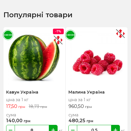
Популярні товари
-7%
СЕЗОН
СЕЗОН
Кавун Україна
Малина Україна
ціна за 1 кг
ціна за 1 кг
17,50
960,50
18,73
грн
грн
грн
сума
сума
140,00
480,25
грн
грн
кг
кг