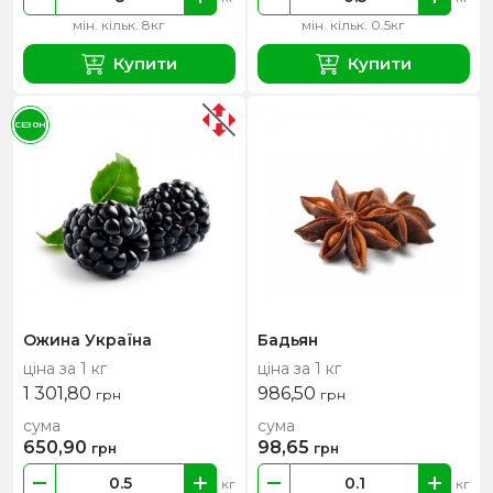
мін. кільк. 8кг
мін. кільк. 0.5кг
Купити
Купити
СЕЗОН
Ожина Україна
Бадьян
ціна за 1 кг
ціна за 1 кг
1 301,80
986,50
грн
грн
сума
сума
650,90
98,65
грн
грн
кг
кг