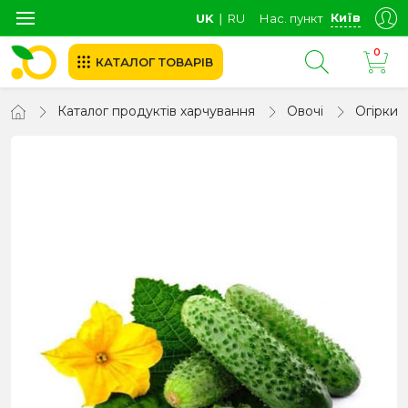
Київ
UK
∣
RU
Нас. пункт
0
КАТАЛОГ ТОВАРІВ
Каталог продуктів харчування
Овочі
Огірки