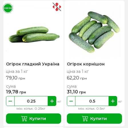
СЕЗОН
Огірок гладкий Україна
Огірок корнішон
ціна за 1 кг
ціна за 1 кг
79,10
62,20
грн
грн
сума
сума
19,78
31,10
грн
грн
кг
кг
мін. кільк. 0.25кг
мін. кільк. 0.5кг
Купити
Купити