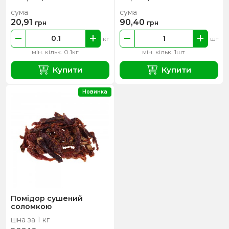
сума
сума
20,91
90,40
грн
грн
кг
шт
мін. кільк. 0.1кг
мін. кільк. 1шт
Купити
Купити
Новинка
Помідор сушений
соломкою
ціна за 1 кг