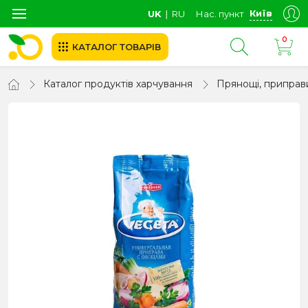
Київ
UK
∣
RU
Нас. пункт
0
КАТАЛОГ ТОВАРІВ
Каталог продуктів харчування
Прянощі, приправ