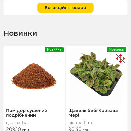
Всі акційні товари
Новинки
Новинка
Новинка
Помідор сушений
Щавель бебі Кривава
подрібнений
Мері
ціна за 1 кг
ціна за 1 шт
209,10
90,40
грн
грн