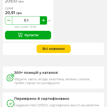
209,10
грн
сума
20,91
грн
кг
мін. кільк. 0.1кг
Купити
Всі новинки
500+ позицій у каталозі
Фрукти, овочі, ягоди, екзотика, зелень, салати,
гриби, горіхи та сухофрукти
Перевірено й сертифіковано
Надаємо HACCP/ISO, сертифікати якості за запитом