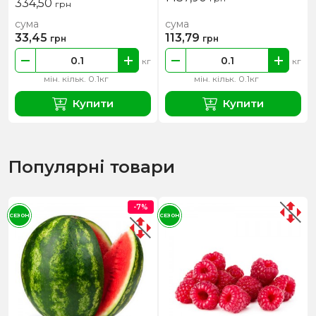
334,50
грн
сума
сума
33,45
113,79
грн
грн
кг
кг
мін. кільк. 0.1кг
мін. кільк. 0.1кг
Купити
Купити
Популярні товари
-7%
СЕЗОН
СЕЗОН