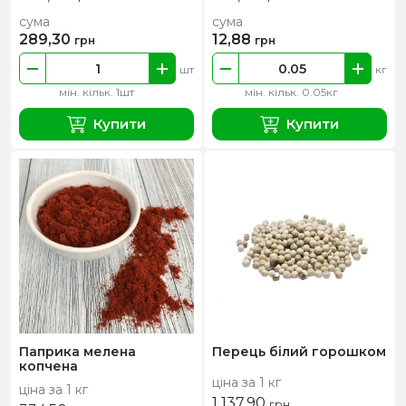
сума
сума
289,30
12,88
грн
грн
шт
кг
мін. кільк. 1шт
мін. кільк. 0.05кг
Купити
Купити
Паприка мелена
Перець білий горошком
копчена
ціна за 1 кг
ціна за 1 кг
1 137,90
грн