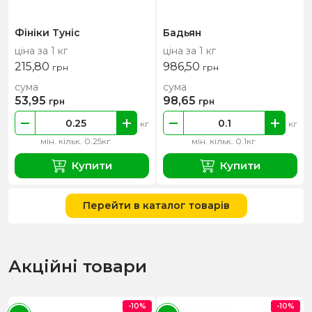
Фініки Туніс
Бадьян
ціна за 1 кг
ціна за 1 кг
215,80
986,50
грн
грн
сума
сума
53,95
98,65
грн
грн
кг
кг
мін. кільк. 0.25кг
мін. кільк. 0.1кг
Купити
Купити
Перейти в каталог товарів
Акційні товари
-10%
-10%