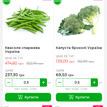
СЕЗОН
СЕЗОН
Квасоля спаржева
Капуста броколі Україна
Україна
ціна за 1 кг
ціна за 1 кг
139,00
152,90
грн
грн
474,60
522,06
грн
грн
сума
сума
237,30
69,50
грн
грн
кг
кг
мін. кільк. 0.5кг
мін. кільк. 0.5кг
Купити
Купити