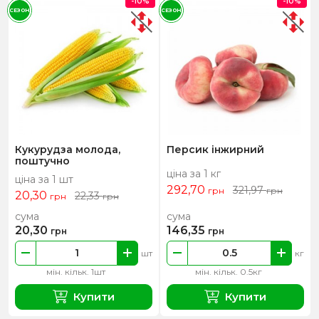
-10%
-10%
СЕЗОН
СЕЗОН
Кукурудза молода,
Персик інжирний
поштучно
ціна за 1 кг
ціна за 1 шт
292,70
321,97
грн
грн
20,30
22,33
грн
грн
сума
сума
20,30
146,35
грн
грн
шт
кг
мін. кільк. 1шт
мін. кільк. 0.5кг
Купити
Купити