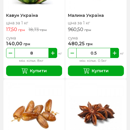
Кавун Україна
Малина Україна
ціна за 1 кг
ціна за 1 кг
17,50
960,50
18,73
грн
грн
грн
сума
сума
140,00
480,25
грн
грн
кг
кг
мін. кільк. 8кг
мін. кільк. 0.5кг
Купити
Купити