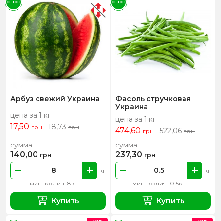
СЕЗОН
СЕЗОН
Арбуз свежий Украина
Фасоль стручковая
Украина
цена за 1 кг
цена за 1 кг
17,50
18,73
грн
грн
474,60
522,06
грн
грн
сумма
сумма
140,00
237,30
грн
грн
кг
кг
мин. колич. 8кг
мин. колич. 0.5кг
Купить
Купить