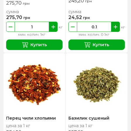
245,20
грн
275,70
грн
сумма
сумма
275,70
24,52
грн
грн
кг
кг
мин. колич. 1кг
мин. колич. 0.1кг
Купить
Купить
Перец чили хлопьями
Базилик сушеный
цена за 1 кг
цена за 1 кг