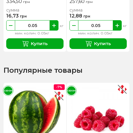
334,50
257,60
грн
грн
сумма
сумма
16,73
12,88
грн
грн
кг
кг
мин. колич. 0.05кг
мин. колич. 0.05кг
Купить
Купить
Популярные товары
-7%
СЕЗОН
СЕЗОН