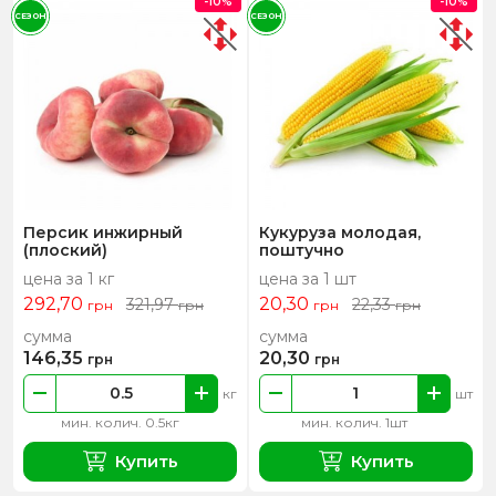
-10%
-10%
СЕЗОН
СЕЗОН
Персик инжирный
Кукуруза молодая,
(плоский)
поштучно
цена за 1 кг
цена за 1 шт
292,70
20,30
321,97
22,33
грн
грн
грн
грн
сумма
сумма
146,35
20,30
грн
грн
кг
шт
мин. колич. 0.5кг
мин. колич. 1шт
Купить
Купить