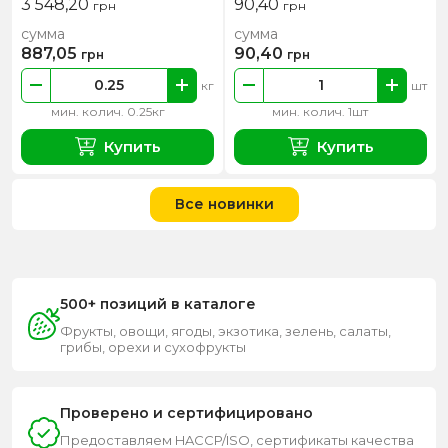
3 548,20
90,40
грн
грн
сумма
сумма
887,05
90,40
грн
грн
кг
шт
мин. колич. 0.25кг
мин. колич. 1шт
Купить
Купить
Все новинки
500+ позиций в каталоге
Фрукты, овощи, ягоды, экзотика, зелень, салаты,
грибы, орехи и сухофрукты
Проверено и сертифицировано
Предоставляем HACCP/ISO, сертификаты качества