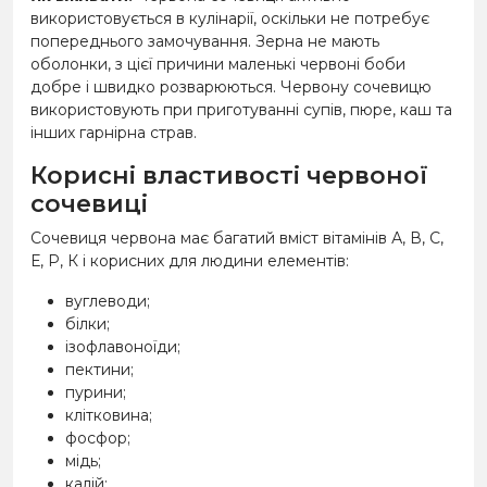
використовується в кулінарії, оскільки не потребує
попереднього замочування. Зерна не мають
оболонки, з цієї причини маленькі червоні боби
добре і швидко розварюються. Червону сочевицю
використовують при приготуванні супів, пюре, каш та
інших гарнірна страв.
Корисні властивості червоної
сочевиці
Сочевиця червона має багатий вміст вітамінів А, В, С,
Е, Р, К і корисних для людини елементів:
вуглеводи;
білки;
ізофлавоноїди;
пектини;
пурини;
клітковина;
фосфор;
мідь;
калій;