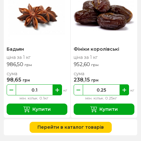
Бадьян
Фініки королівські
ціна за 1 кг
ціна за 1 кг
986,50
952,60
грн
грн
сума
сума
98,65
238,15
грн
грн
кг
кг
мін. кільк. 0.1кг
мін. кільк. 0.25кг
Купити
Купити
Перейти в каталог товарів