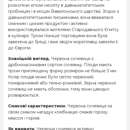
розкопках епохи неоліту в давньоєгипетських
гробницях і в місцях Вавилонського царства. Згідно з
давньоєгипетськими письменами, вона вважалася
смачним і цінним продуктом і активно
використовувалася жителями Стародавнього Єгипту
в кулінарії. Трохи пізніше торговцями вона була
завезена до Греції, і вже звідти мореплавці завезли її
до Європи.
Зовнішній вигляд.
Червона сочевиця є
дрібнонасіннєвим сортом сочевиці. Плоди мають
трохи приплющену форму розміром не більше 3 мм.
Колір плодів може бути світло-червоний,
помаранчевий або темно-рожевий. Зерна червоної
сочевиці не мають оболонки, тому вони швидко
розварюються.
Смакові характеристики.
Червона сочевиця за
своїм смаком нагадує комбінацію смаків гороху,
квасолі і горіхів.
Як вживати.
Червона сочевиця активно