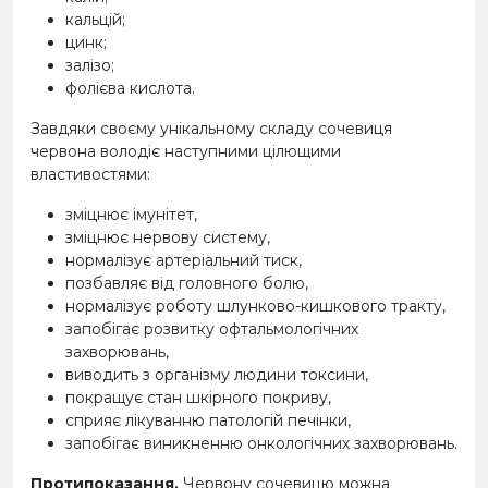
кальцій;
цинк;
залізо;
фолієва кислота.
Завдяки своєму унікальному складу сочевиця
червона володіє наступними цілющими
властивостями:
зміцнює імунітет,
зміцнює нервову систему,
нормалізує артеріальний тиск,
позбавляє від головного болю,
нормалізує роботу шлунково-кишкового тракту,
запобігає розвитку офтальмологічних
захворювань,
виводить з організму людини токсини,
покращує стан шкірного покриву,
сприяє лікуванню патологій печінки,
запобігає виникненню онкологічних захворювань.
Протипоказання.
Червону сочевицю можна