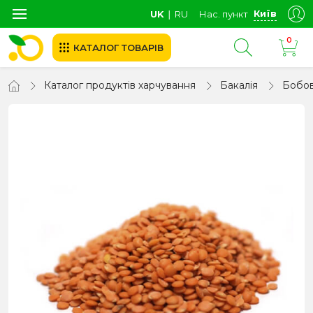
Київ
UK
∣
RU
Нас. пункт
0
КАТАЛОГ ТОВАРІВ
Каталог продуктів харчування
Бакалія
Бобов