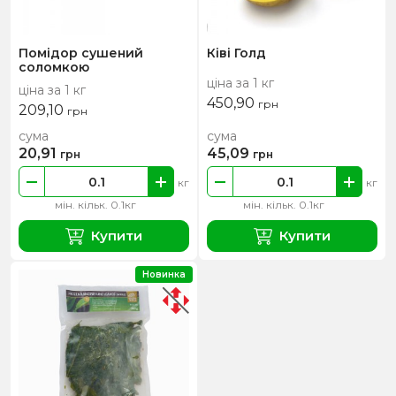
Помідор сушений
Ківі Голд
соломкою
ціна за 1 кг
ціна за 1 кг
450,90
грн
209,10
грн
сума
сума
20,91
45,09
грн
грн
кг
кг
мін. кільк. 0.1кг
мін. кільк. 0.1кг
Купити
Купити
Новинка