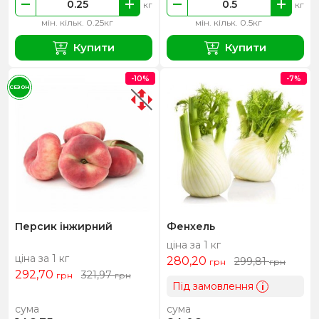
кг
кг
мін. кільк. 0.25кг
мін. кільк. 0.5кг
Купити
Купити
-10%
-7%
СЕЗОН
Персик інжирний
Фенхель
ціна за 1 кг
ціна за 1 кг
280,20
299,81
грн
грн
292,70
321,97
грн
грн
Під замовлення
i
сума
сума