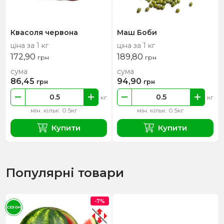
Квасоля червона
Маш Боби
ціна за 1 кг
ціна за 1 кг
172,90
189,80
грн
грн
сума
сума
86,45
94,90
грн
грн
кг
кг
мін. кільк. 0.5кг
мін. кільк. 0.5кг
Купити
Купити
Популярні товари
-7%
СЕЗОН