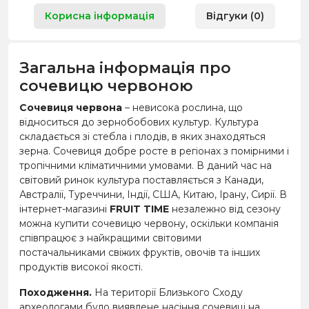
Корисна інформація
Відгуки (0)
Загальна інформація про
сочевицю червоною
Сочевиця червона
– невисока рослина, що
відноситься до зернобобових культур. Культура
складається зі стебла і плодів, в яких знаходяться
зерна. Сочевиця добре росте в регіонах з помірними і
тропічними кліматичними умовами. В даний час на
світовий ринок культура поставляється з Канади,
Австралії, Туреччини, Індії, США, Китаю, Ірану, Сирії. В
інтернет-магазині
FRUIT TIME
незалежно від сезону
можна купити сочевицю червону, оскільки компанія
співпрацює з найкращими світовими
постачальниками свіжих фруктів, овочів та інших
продуктів високої якості.
Походження.
На території Близького Сходу
археологами було виявлене насіння сочевиці на