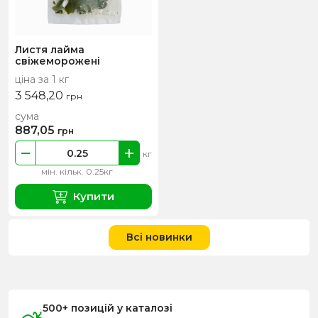
Листя лайма
свіжеморожені
ціна за 1 кг
3 548,20
грн
сума
887,05
грн
кг
мін. кільк. 0.25кг
Купити
Всі новинки
500+ позицій у каталозі