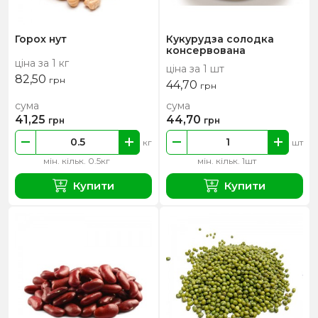
Горох нут
Кукурудза солодка
консервована
ціна за 1 кг
ціна за 1 шт
82,50
грн
44,70
грн
сума
сума
41,25
44,70
грн
грн
кг
шт
мін. кільк. 0.5кг
мін. кільк. 1шт
Купити
Купити