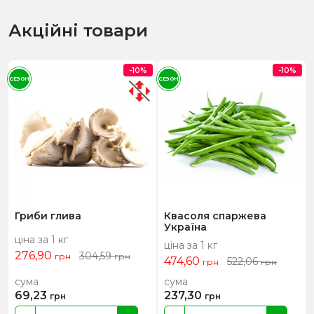
Акційні товари
-10%
-10%
СЕЗОН
СЕЗОН
Гриби глива
Квасоля спаржева
Україна
ціна за 1 кг
ціна за 1 кг
276,90
304,59
грн
грн
474,60
522,06
грн
грн
сума
сума
69,23
237,30
грн
грн