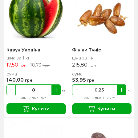
Кавун Україна
Фініки Туніс
ціна за 1 кг
ціна за 1 кг
17,50
215,80
18,73
грн
грн
грн
сума
сума
140,00
53,95
грн
грн
кг
кг
мін. кільк. 8кг
мін. кільк. 0.25кг
Купити
Купити