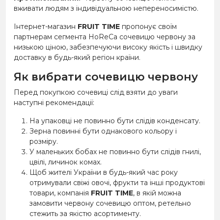
вживати людям з індивідуальною непереносимістю.
Інтернет-магазин
FRUIT TIME
пропонує своїм
партнерам сегмента HoReCa сочевицю червону за
низькою ціною, забезпечуючи високу якість і швидку
доставку в будь-який регіон країни.
Як вибрати сочевицю червону
Перед покупкою сочевиці слід взяти до уваги
наступні рекомендації:
На упаковці не повинно бути слідів конденсату.
Зерна повинні бути однакового кольору і
розміру.
У маленьких бобах не повинно бути слідів гнилі,
цвілі, личинок комах.
Щоб жителі України в будь-який час року
отримували свіжі овочі, фрукти та інші продуктові
товари, компанія
FRUIT TIME
, в якій можна
замовити червону сочевицю оптом, ретельно
стежить за якістю асортименту.