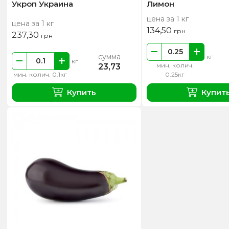
Укроп Украина
Лимон
цена за 1 кг
цена за 1 кг
134,50
грн
237,30
грн
сумма
кг
кг
мин. колич.
23,73
мин. колич. 0.1кг
0.25кг
Купить
Купит