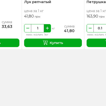
Лук репчатый
Петрушка
цена за 1 кг
цена за 1 кг
41,80
163,90
грн
грн
сумма
сумма
33,63
кг
41,80
мин. колич. 1кг
мин. колич. 
ь
Купить