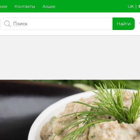
нии
Контакты
Акции
UK
∣
Найти