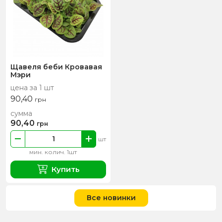
Щавеля беби Кровавая
Мэри
цена за 1 шт
90,40
грн
сумма
90,40
грн
шт
мин. колич. 1шт
Купить
Все новинки