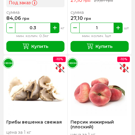
27,10
29,81
грн
грн
Под заказ
i
сумма
сумма
84,06
27,10
грн
грн
кг
шт
мин. колич. 0.3кг
мин. колич. 1шт
Купить
Купить
-10%
-10%
СЕЗОН
СЕЗОН
Грибы вешенка свежая
Персик инжирный
(плоский)
цена за 1 кг
цена за 1 кг