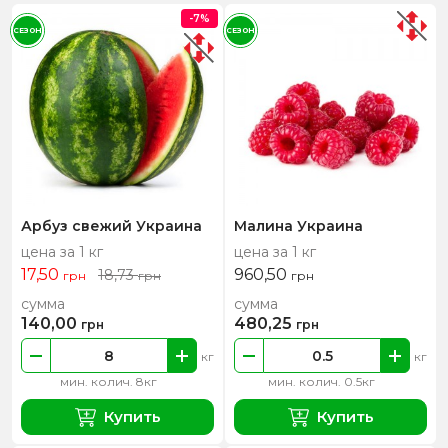
-7%
СЕЗОН
СЕЗОН
Арбуз свежий Украина
Малина Украина
цена за 1 кг
цена за 1 кг
17,50
960,50
18,73
грн
грн
грн
сумма
сумма
140,00
480,25
грн
грн
кг
кг
мин. колич. 8кг
мин. колич. 0.5кг
Купить
Купить