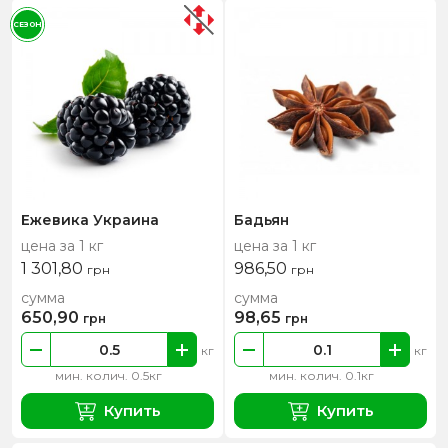
СЕЗОН
Ежевика Украина
Бадьян
цена за 1 кг
цена за 1 кг
1 301,80
986,50
грн
грн
сумма
сумма
650,90
98,65
грн
грн
кг
кг
мин. колич. 0.5кг
мин. колич. 0.1кг
Купить
Купить