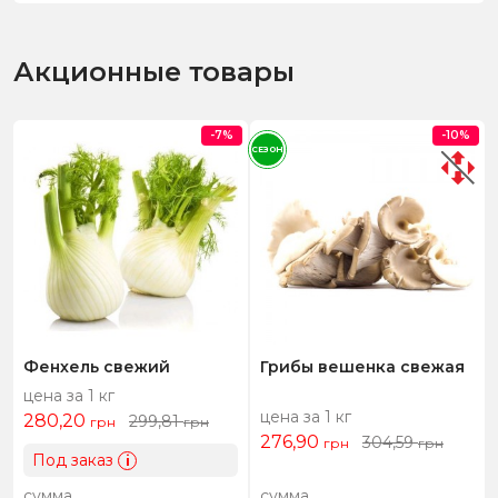
Акционные товары
-7%
-10%
СЕЗОН
Фенхель свежий
Грибы вешенка свежая
цена за 1 кг
цена за 1 кг
280,20
299,81
грн
грн
276,90
304,59
грн
грн
Под заказ
i
сумма
сумма