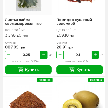
Листья лайма
Помидор сушеный
свежемороженные
соломкой
цена за 1 кг
цена за 1 кг
3 548,20
209,10
грн
грн
сумма
сумма
887,05
20,91
грн
грн
кг
кг
мин. колич. 0.25кг
мин. колич. 0.1кг
Купить
Купить
Новинка
Новинка