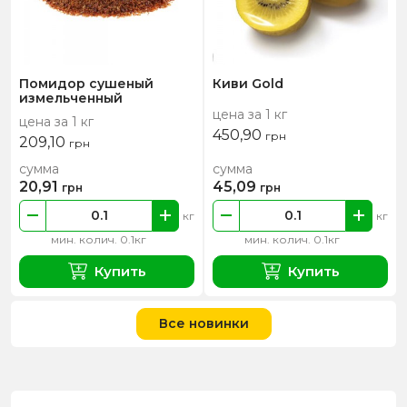
Помидор сушеный
Киви Gold
измельченный
цена за 1 кг
цена за 1 кг
450,90
грн
209,10
грн
сумма
сумма
20,91
45,09
грн
грн
кг
кг
мин. колич. 0.1кг
мин. колич. 0.1кг
Купить
Купить
Все новинки