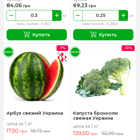
84,06
69,23
грн
грн
кг
кг
мин. колич. 0.3кг
мин. колич. 0.25кг
Купить
Купить
-7%
-10%
СЕЗОН
СЕЗОН
Арбуз свежий Украина
Капуста брокколи
свежая Украина
цена за 1 кг
цена за 1 кг
17,50
18,73
грн
грн
139,00
152,90
грн
грн