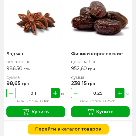
Бадьян
Финики королевские
цена за 1 кг
цена за 1 кг
986,50
952,60
грн
грн
сумма
сумма
98,65
238,15
грн
грн
кг
кг
мин. колич. 0.1кг
мин. колич. 0.25кг
Купить
Купить
Перейти в каталог товаров