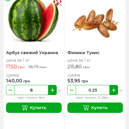
Арбуз свежий Украина
Финики Тунис
цена за 1 кг
цена за 1 кг
17,50
215,80
18,73
грн
грн
грн
сумма
сумма
140,00
53,95
грн
грн
кг
кг
мин. колич. 8кг
мин. колич. 0.25кг
Купить
Купить