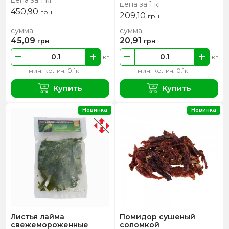
цена за 1 кг
450,90
грн
209,10
грн
сумма
сумма
45,09
20,91
грн
грн
кг
кг
мин. колич. 0.1кг
мин. колич. 0.1кг
Купить
Купить
Новинка
Новинка
Листья лайма
Помидор сушеный
свежемороженные
соломкой