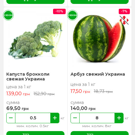
-10%
-7%
СЕЗОН
СЕЗОН
Капуста брокколи
Арбуз свежий Украина
свежая Украина
цена за 1 кг
цена за 1 кг
17,50
18,73
грн
грн
139,00
152,90
грн
грн
сумма
сумма
69,50
140,00
грн
грн
кг
кг
мин. колич. 0.5кг
мин. колич. 8кг