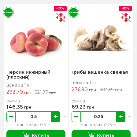
-10%
-10%
СЕЗОН
СЕЗОН
Персик инжирный
Грибы вешенка свежая
(плоский)
цена за 1 кг
цена за 1 кг
276,90
304,59
грн
грн
292,70
321,97
грн
грн
сумма
сумма
146,35
69,23
грн
грн
кг
кг
мин. колич. 0.5кг
мин. колич. 0.25кг
Купить
Купить