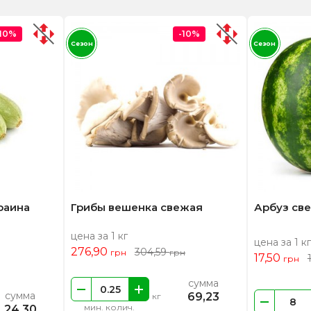
-10%
-10%
Сезон
Сезон
раина
Грибы вешенка свежая
Арбуз св
цена за 1 кг
цена за 1 кг
276,90
304,59
грн
грн
17,50
грн
сумма
сумма
69,23
кг
мин. колич.
24,30