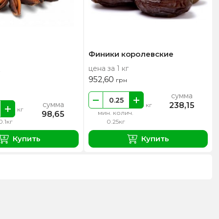
Финики королевские
цена за 1 кг
952,60
грн
сумма
сумма
238,15
кг
кг
мин. колич.
98,65
0.1кг
0.25кг
Купить
Купить