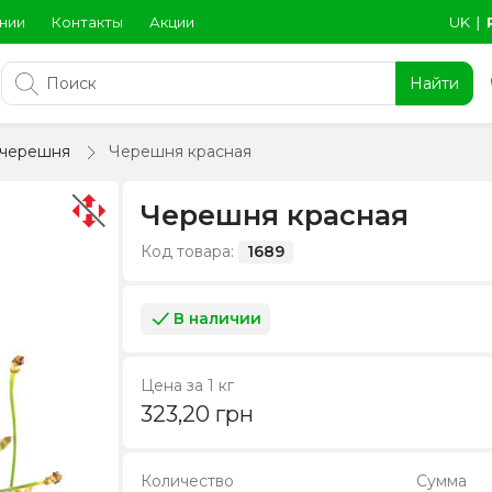
нии
Контакты
Акции
UK
∣
Найти
 черешня
Черешня красная
Черешня красная
Код товара:
1689
В наличии
Цена за 1 кг
323,20
грн
Количество
Сумма