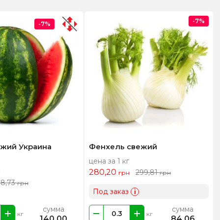
-7%
-7%
ежий Украина
Фенхель свежий
цена за 1 кг
280,20
299,81
грн
грн
18,73
грн
Под заказ
i
сумма
сумма
кг
кг
140,00
84,06