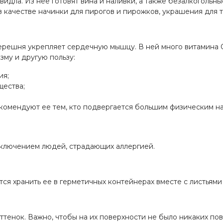
овидла. Из нее готовят вина и наливки, а также безалкогольн
 качестве начинки для пирогов и пирожков, украшения для 
черешня укрепляет сердечную мышцу. В ней много витамина 
му и другую пользу:
ия;
щества;
комендуют ее тем, кто подвергается большим физическим на
исключением людей, страдающих аллергией.
тся хранить ее в герметичных контейнерах вместе с листьям
ттенок. Важно, чтобы на их поверхности не было никаких по