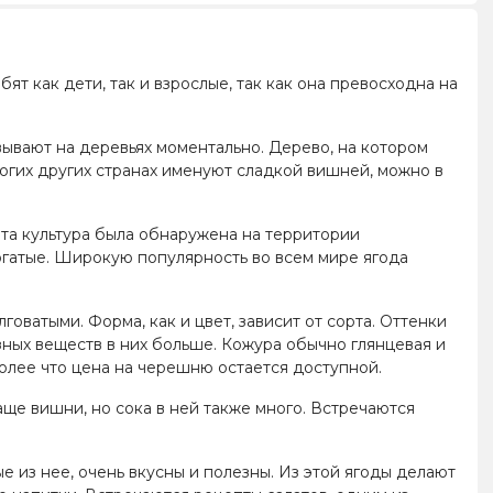
ят как дети, так и взрослые, так как она превосходна на
вывают на деревьях моментально. Дерево, на котором
ногих других странах именуют сладкой вишней, можно в
эта культура была обнаружена на территории
огатые. Широкую популярность во всем мире ягода
оватыми. Форма, как и цвет, зависит от сорта. Оттенки
зных веществ в них больше. Кожура обычно глянцевая и
более что цена на черешню остается доступной.
лаще вишни, но сока в ней также много. Встречаются
е из нее, очень вкусны и полезны. Из этой ягоды делают