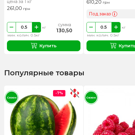
цена за 1 кг
610,20
грн
261,00
грн
Под заказ
i
сумма
кг
кг
130,50
мин. колич. 0.5кг
мин. колич. 0.5кг
Купить
Купит
Популярные товары
-7%
Сезон
Сезон