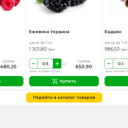
Ежевика Украина
Бадьян
цена за 1 кг
цена за 1 кг
1 301,80
986,50
грн
грн
сумма
сумма
кг
480,25
650,90
мин. колич. 0.5кг
мин. колич. 
ь
Купить
Перейти в каталог товаров