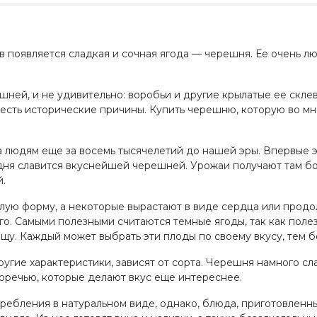
 появляется сладкая и сочная ягода — черешня. Ее очень люб
шней, и не удивительно: воробьи и другие крылатые ее скле
 есть исторические причины. Купить черешню, которую во м
на людям еще за восемь тысячелетий до нашей эры. Впервые 
дня славится вкуснейшей черешней. Урожаи получают там б
й.
лую форму, а некоторые вырастают в виде сердца или продолг
го. Самыми полезными считаются темные ягоды, так как поле
ищу. Каждый может выбрать эти плоды по своему вкусу, тем 
другие характеристики, зависят от сорта. Черешня намного с
горечью, которые делают вкус еще интереснее.
ребления в натуральном виде, однако, блюда, приготовленны