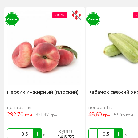
-10%
Сезон
Сезон
Персик инжирный (плоский)
Кабачок свежий Ук
цена за 1 кг
цена за 1 кг
292,70
48,60
321,97
53,46
грн
грн
грн
грн
сумма
кг
кг
146,35