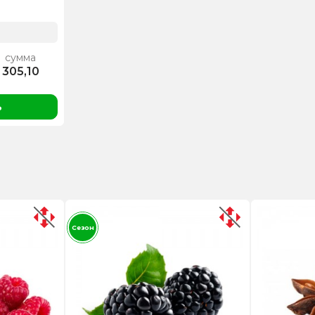
сумма
305,10
ь
Сезон