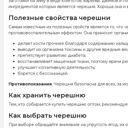
заготовки на зиму в виде компотов, варенья, джемов и п
ингредиентов которых является черешня. Хороша она и в
Полезные свойства черешни
Самым известным из полезных свойств является то, что 
противовоспалительным эффектом. Она приносит организ
делает кости прочнее благодаря содержанию кальц
выводит из организма токсины и другие вредные ве
препятствует развитию диабета;
восстанавливает мышечные ткани, поэтому врачи ре
улучшает когнитивную деятельность;
борется с бессонницей.
Противопоказания
. Черешня безопасна для всех, за 
Как хранить черешню
Тем, кто собирается купить черешню оптом, рекомендуе
Как выбрать черешню
При выборе обращайте внимание на упругость ягод, их о