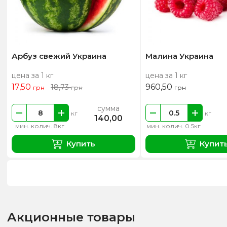
Арбуз свежий Украина
Малина Украина
цена за 1 кг
цена за 1 кг
17,50
960,50
18,73
грн
грн
грн
сумма
кг
кг
140,00
мин. колич. 8кг
мин. колич. 0.5кг
Купить
Купит
Акционные товары