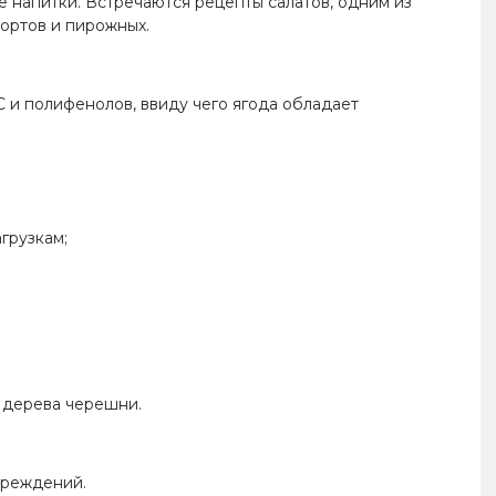
ые напитки. Встречаются рецепты салатов, одним из
тортов и пирожных.
С и полифенолов, ввиду чего ягода обладает
грузкам;
и дерева черешни.
вреждений.