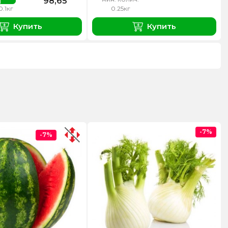
98,65
0.1кг
0.25кг
Купить
Купить
-7%
-7%