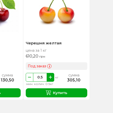
Черешня желтая
цена за 1 кг
610,20
грн
Под заказ
i
сумма
сумма
кг
130,50
305,10
мин. колич. 0.5кг
ь
Купить