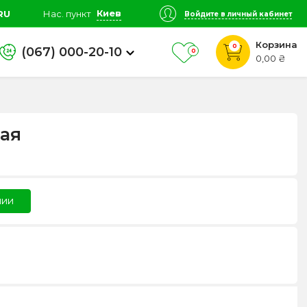
Киев
RU
Нас. пункт
Войдите в личный кабинет
Корзина
0
(067) 000-20-10
0
0,00 ₴
ая
чии