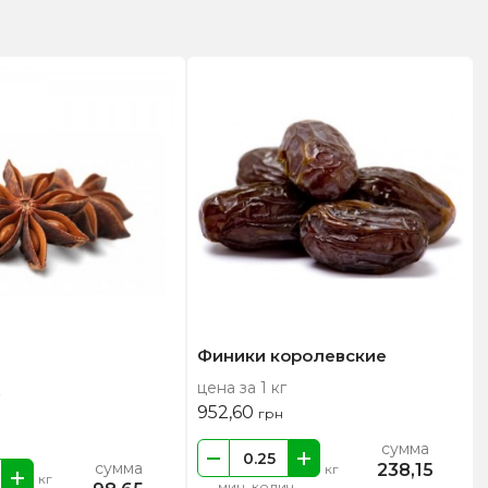
Финики королевские
цена за 1 кг
952,60
грн
сумма
сумма
238,15
кг
кг
мин. колич.