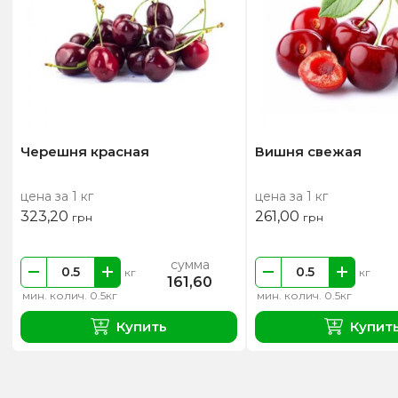
Черешня красная
Вишня свежая
цена за 1 кг
цена за 1 кг
323,20
261,00
грн
грн
сумма
кг
кг
161,60
мин. колич. 0.5кг
мин. колич. 0.5кг
Купить
Купит