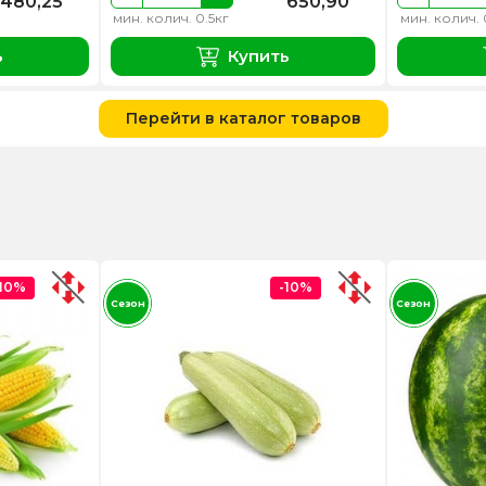
480,25
650,90
мин. колич. 0.5кг
мин. колич. 
ь
Купить
Перейти в каталог товаров
-10%
-10%
Сезон
Сезон