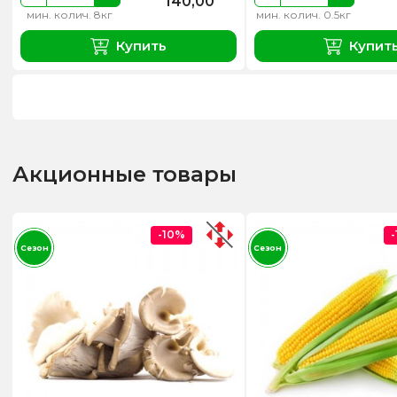
140,00
мин. колич. 8кг
мин. колич. 0.5кг
Купить
Купит
Акционные товары
-10%
Сезон
Сезон