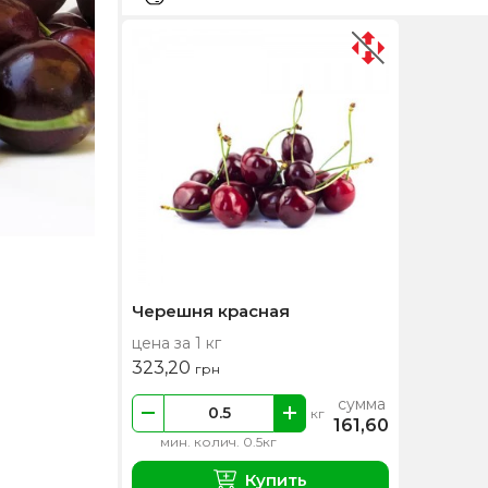
Черешня красная
цена за 1 кг
323,20
грн
сумма
кг
161,60
мин. колич. 0.5кг
Купить