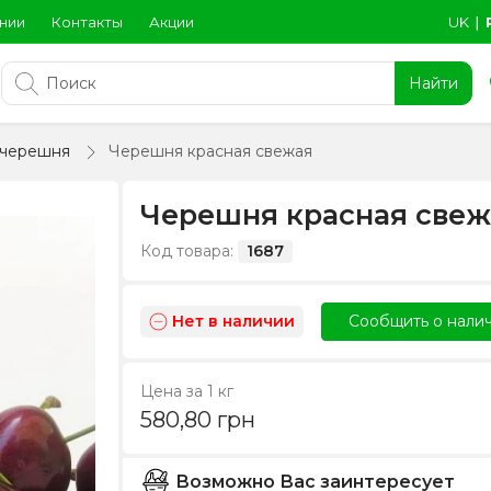
нии
Контакты
Акции
UK
∣
Найти
 черешня
Черешня красная свежая
Черешня красная свеж
Код товара:
1687
Нет в наличии
Сообщить о нали
Цена за 1 кг
580,80
грн
Возможно Вас заинтересует