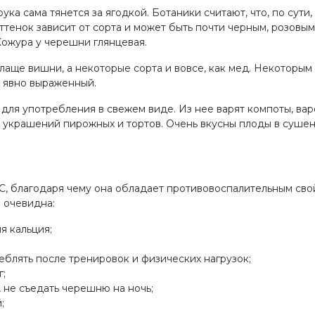
рука сама тянется за ягодкой. Ботаники считают, что, по сути
Оттенок зависит от сорта и может быть почти черным, розовы
Кожура у черешни глянцевая.
слаще вишни, а некоторые сорта и вовсе, как мед. Некоторым
, явно выраженный.
для употребления в свежем виде. Из нее варят компоты, вар
е украшений пирожных и тортов. Очень вкусны плоды в сушено
 С, благодаря чему она обладает противовоспалительным св
а очевидна:
я кальция;
еблять после тренировок и физических нагрузок;
г;
, не съедать черешню на ночь;
;