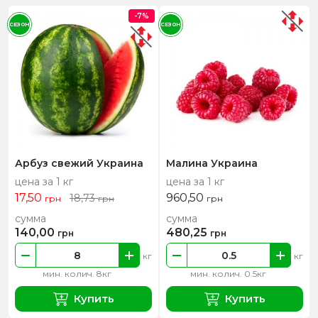
-7%
СЕЗОН
СЕЗОН
Арбуз свежий Украина
Малина Украина
цена за 1 кг
цена за 1 кг
17,50
960,50
18,73
грн
грн
грн
сумма
сумма
140,00
480,25
грн
грн
кг
кг
мин. колич. 8кг
мин. колич. 0.5кг
Купить
Купить