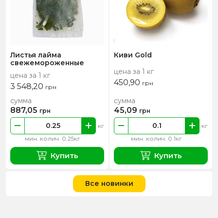
Листья лайма
Киви Gold
свежемороженные
цена за 1 кг
цена за 1 кг
450,90
грн
3 548,20
грн
сумма
сумма
887,05
45,09
грн
грн
кг
кг
мин. колич. 0.25кг
мин. колич. 0.1кг
Купить
Купить
Все новинки