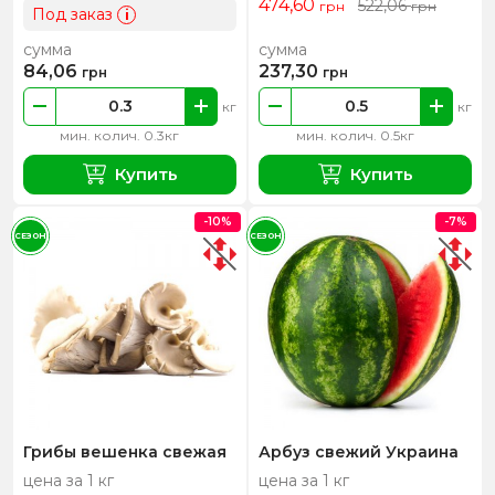
474,60
522,06
грн
грн
Под заказ
i
сумма
сумма
84,06
237,30
грн
грн
кг
кг
мин. колич. 0.3кг
мин. колич. 0.5кг
Купить
Купить
-10%
-7%
СЕЗОН
СЕЗОН
Грибы вешенка свежая
Арбуз свежий Украина
цена за 1 кг
цена за 1 кг