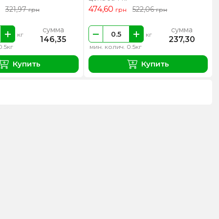
474,60
321,97
522,06
грн
грн
грн
сумма
сумма
кг
кг
146,35
237,30
0.5кг
мин. колич. 0.5кг
Купить
Купить