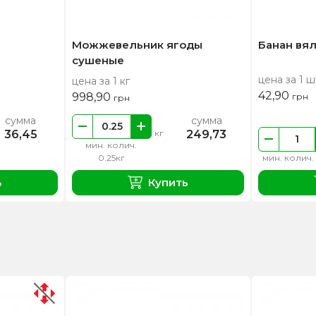
Можжевельник ягоды
Банан вя
сушеные
цена за 1 ш
цена за 1 кг
42,90
998,90
грн
грн
сумма
сумма
36,45
249,73
кг
мин. колич.
0.25кг
мин. колич.
ь
Купить