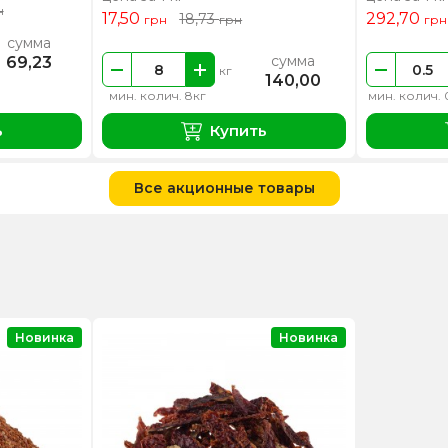
н
17,50
292,70
18,73
грн
грн
грн
сумма
сумма
69,23
кг
140,00
мин. колич. 8кг
мин. колич. 
ь
Купить
Все акционные товары
Новинка
Новинка