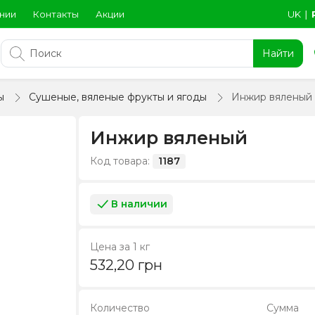
нии
Контакты
Акции
UK
∣
Найти
ы
Сушеные, вяленые фрукты и ягоды
Инжир вяленый
Инжир вяленый
Код товара:
1187
В наличии
Цена за 1 кг
532,20
грн
Количество
Сумма