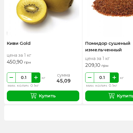
Киви Gold
Помидор сушеный
измельченный
цена за 1 кг
цена за 1 кг
450,90
грн
209,10
грн
сумма
кг
кг
45,09
мин. колич. 0.1кг
мин. колич. 0.1кг
Купить
Купит