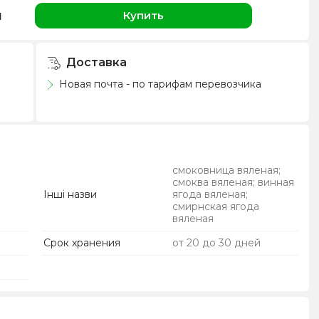
н
Купить
Доставка
Новая почта - по тарифам перевозчика
смоковница вяленая;
смоква вяленая; винная
Інші назви
ягода вяленая;
смирнская ягода
вяленая
Срок хранения
от 20 до 30 дней