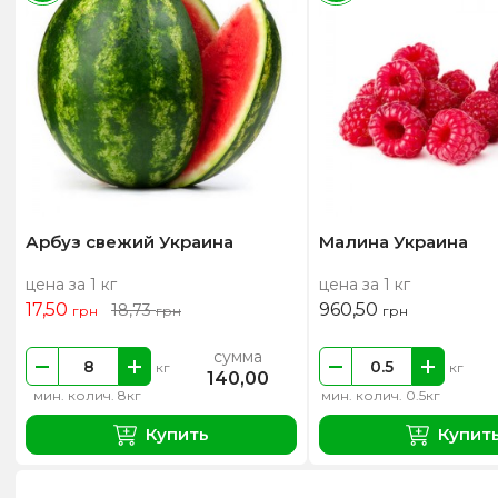
Арбуз свежий Украина
Малина Украина
цена за 1 кг
цена за 1 кг
17,50
960,50
18,73
грн
грн
грн
сумма
кг
кг
140,00
мин. колич. 8кг
мин. колич. 0.5кг
Купить
Купит