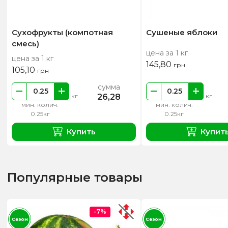
Сухофрукты (компотная
Сушеные яблоки
смесь)
цена за 1 кг
цена за 1 кг
145,80
грн
105,10
грн
сумма
26,28
кг
кг
мин. колич.
мин. колич.
0.25кг
0.25кг
Купить
Купит
Популярные товары
-7%
Сезон
Сезон