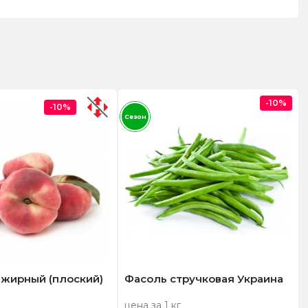
-10%
-10%
Сезон
нжирный (плоский)
Фасоль стручковая Украина
цена за 1 кг