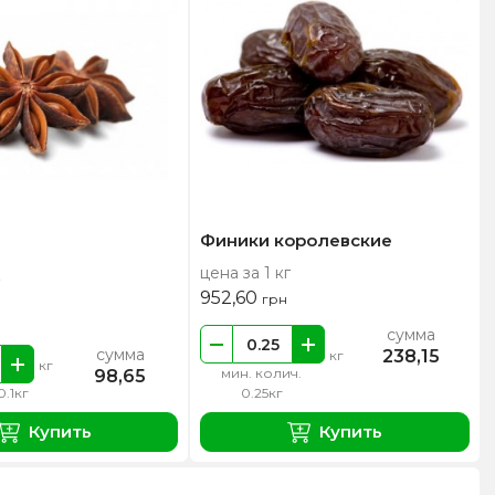
Финики королевские
цена за 1 кг
952,60
грн
сумма
сумма
238,15
кг
кг
мин. колич.
98,65
0.1кг
0.25кг
Купить
Купить