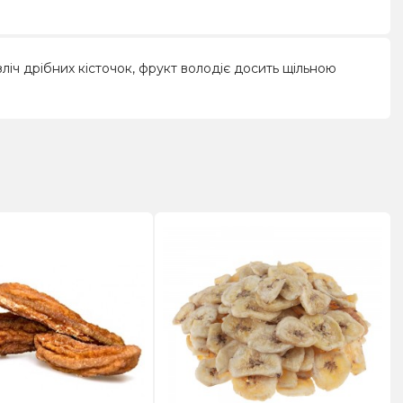
зліч дрібних кісточок, фрукт володіє досить щільною