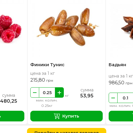
Финики Тунис
Бадьян
цена за 1 кг
цена за 1 кг
215,80
грн
986,50
грн
сумма
сумма
53,95
кг
мин. колич.
480,25
0.25кг
мин. колич. 
ь
Купить