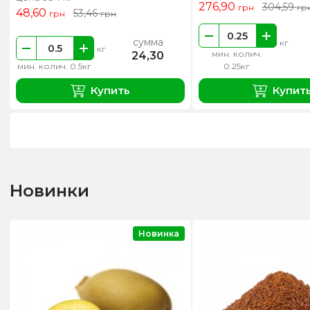
276,90
304,59
грн
гр
48,60
53,46
грн
грн
сумма
кг
кг
мин. колич.
24,30
мин. колич. 0.5кг
0.25кг
Купить
Купит
Новинки
Новинка