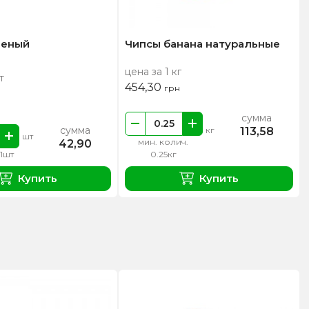
леный
Чипсы банана натуральные
цена за 1 кг
т
454,30
грн
сумма
сумма
113,58
кг
шт
мин. колич.
42,90
 1шт
0.25кг
Купить
Купить