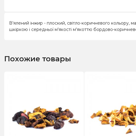
В'ялений інжир - плоский, світло-коричневого кольору, м
шкіркою і середньої м'якості м'якоттю бордово-коричнев
Похожие товары