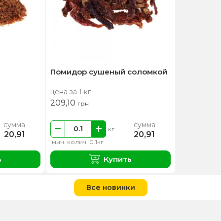
Помидор сушеный соломкой
цена за 1 кг
209,10
грн
сумма
сумма
кг
20,91
20,91
мин. колич. 0.1кг
ь
Купить
Все новинки