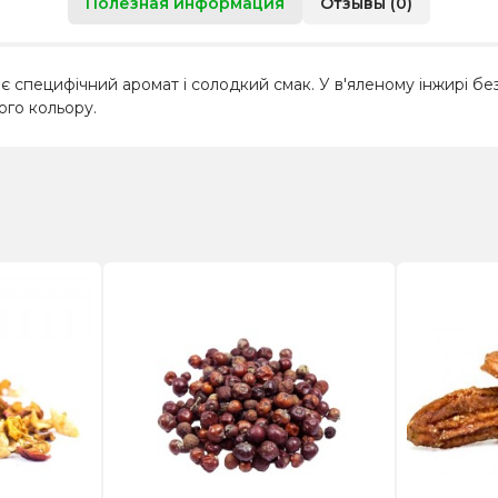
Полезная информация
Отзывы (0)
ає специфічний аромат і солодкий смак. У в'яленому інжирі бе
ого кольору.