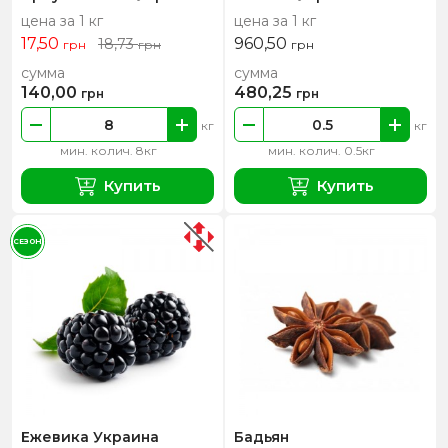
цена за 1 кг
цена за 1 кг
17,50
960,50
18,73
грн
грн
грн
сумма
сумма
140,00
480,25
грн
грн
кг
кг
мин. колич. 8кг
мин. колич. 0.5кг
Купить
Купить
СЕЗОН
Ежевика Украина
Бадьян