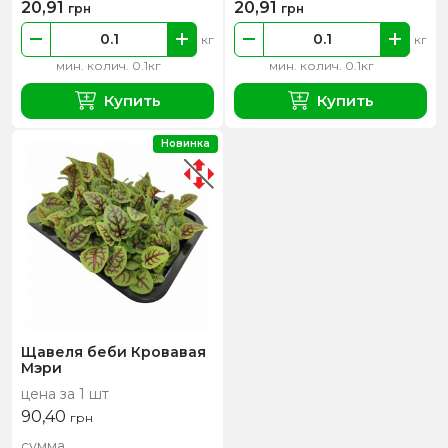
20,91
20,91
грн
грн
кг
кг
мин. колич. 0.1кг
мин. колич. 0.1кг
Купить
Купить
Новинка
Щавеля беби Кровавая
Мэри
цена за 1 шт
90,40
грн
сумма