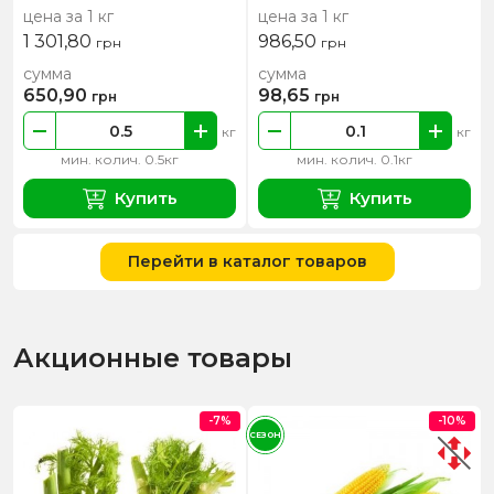
цена за 1 кг
цена за 1 кг
1 301,80
986,50
грн
грн
сумма
сумма
650,90
98,65
грн
грн
кг
кг
мин. колич. 0.5кг
мин. колич. 0.1кг
Купить
Купить
Перейти в каталог товаров
Акционные товары
-7%
-10%
СЕЗОН