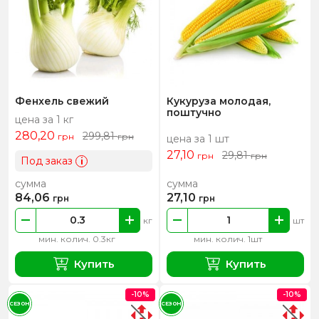
Фенхель свежий
Кукуруза молодая,
поштучно
цена за 1 кг
280,20
299,81
грн
грн
цена за 1 шт
27,10
29,81
грн
грн
Под заказ
i
сумма
сумма
84,06
27,10
грн
грн
кг
шт
мин. колич. 0.3кг
мин. колич. 1шт
Купить
Купить
-10%
-10%
СЕЗОН
СЕЗОН