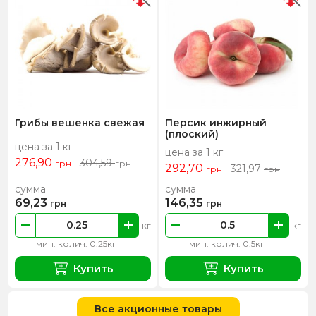
Грибы вешенка свежая
Персик инжирный
(плоский)
цена за 1 кг
цена за 1 кг
276,90
304,59
грн
грн
292,70
321,97
грн
грн
сумма
сумма
69,23
146,35
грн
грн
кг
кг
мин. колич. 0.25кг
мин. колич. 0.5кг
Купить
Купить
Все акционные товары