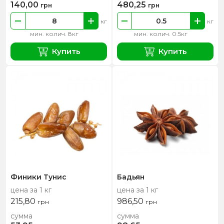
140,00
480,25
грн
грн
кг
кг
мин. колич. 8кг
мин. колич. 0.5кг
Купить
Купить
Финики Тунис
Бадьян
цена за 1 кг
цена за 1 кг
215,80
986,50
грн
грн
сумма
сумма