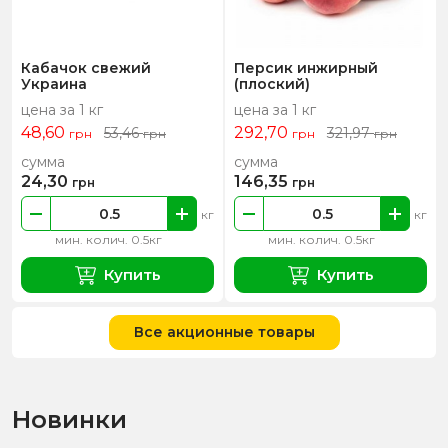
Кабачок свежий
Персик инжирный
Украина
(плоский)
цена за 1 кг
цена за 1 кг
48,60
292,70
53,46
321,97
грн
грн
грн
грн
сумма
сумма
24,30
146,35
грн
грн
кг
кг
мин. колич. 0.5кг
мин. колич. 0.5кг
Купить
Купить
Все акционные товары
Новинки