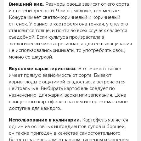
Внешний вид.
Размеры овоща зависят от его сорта
и степени зрелости. Чем он моложе, тем мельче.
Кожура имеет светло-коричневый и коричневый
оттенок. У раннего картофеля она тонкая, у спелого
становится толще, и почти во всех случаях является
съедобной. Если культура произрастала в
экологически чистых регионах, а для ее выращивания
не использовались химикаты, то употреблять овощ
можно со шкуркой.
Вкусовые характеристики.
Этот момент также
имеет прямую зависимость от сорта. Бывают
корнеплоды с ощутимой сладостью, а встречаются
нейтральные. Выбирать картофель следует по
назначению: для жарки, варки или запекания. Цена
очищенного картофеля в нашем интернет-магазине
доступна для каждого.
Использование в кулинарии.
Картофель является
одним из основных ингредиентов супов и борщей,
он также пригоден в качестве самостоятельного
блюда в запеченном, отварном, тушеном и жареном