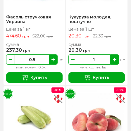
Фасоль стручковая
Кукуруза молодая,
Украина
поштучно
цена за 1 кг
цена за 1 шт
474,60
20,30
522,06
22,33
грн
грн
грн
грн
сумма
сумма
237,30
20,30
грн
грн
кг
шт
мин. колич. 0.5кг
мин. колич. 1шт
Купить
Купить
-10%
-10%
СЕЗОН
СЕЗОН