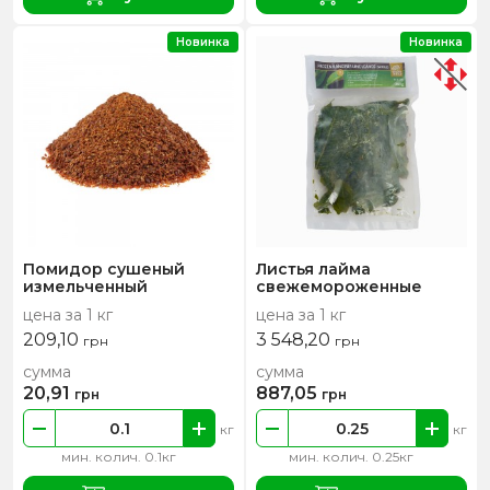
Новинка
Новинка
Помидор сушеный
Листья лайма
измельченный
свежемороженные
цена за 1 кг
цена за 1 кг
209,10
3 548,20
грн
грн
сумма
сумма
20,91
887,05
грн
грн
кг
кг
мин. колич. 0.1кг
мин. колич. 0.25кг