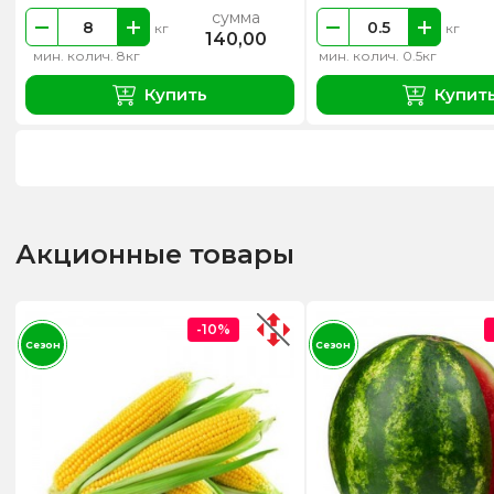
сумма
кг
кг
140,00
мин. колич. 8кг
мин. колич. 0.5кг
Купить
Купит
Акционные товары
-10%
Сезон
Сезон