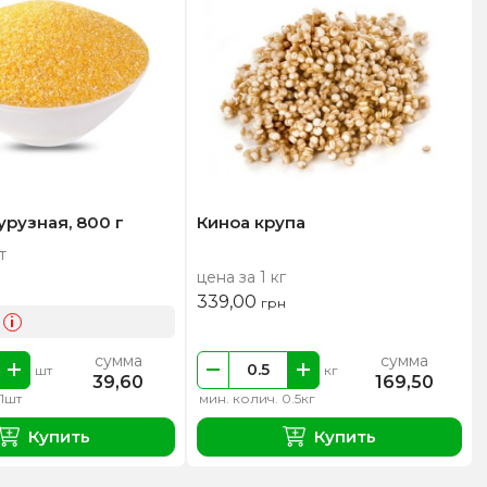
урузная, 800 г
Киноа крупа
т
цена за 1 кг
339,00
грн
i
сумма
сумма
шт
кг
39,60
169,50
 1шт
мин. колич. 0.5кг
Купить
Купить