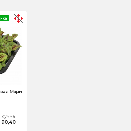
нка
вая Мэри
сумма
90,40