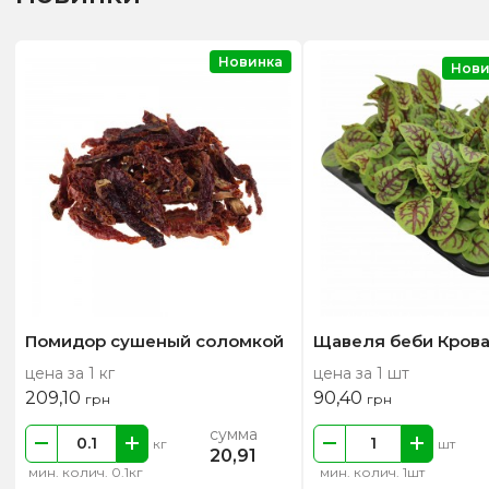
Новинка
Нови
Помидор сушеный соломкой
Щавеля беби Крова
цена за 1 кг
цена за 1 шт
209,10
90,40
грн
грн
сумма
кг
шт
20,91
мин. колич. 0.1кг
мин. колич. 1шт