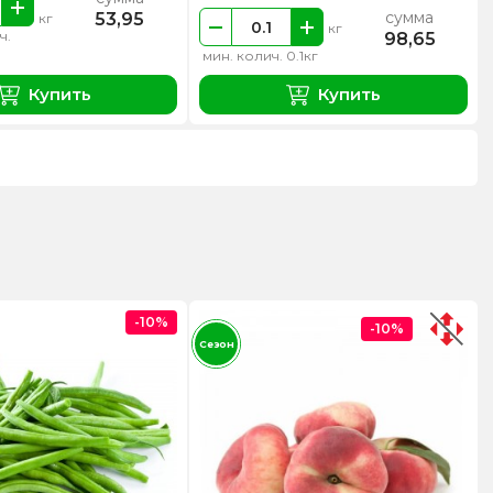
сумма
53,95
кг
кг
ч.
98,65
мин. колич. 0.1кг
Купить
Купить
-10%
-10%
Сезон