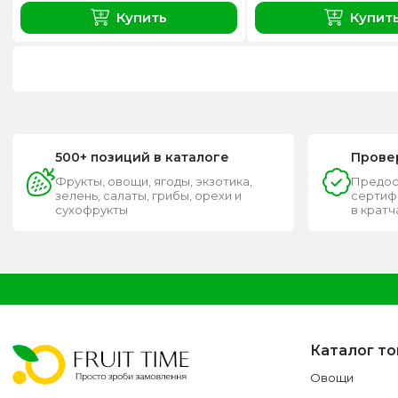
Купить
Купит
500+ позиций в каталоге
Прове
Фрукты, овощи, ягоды, экзотика,
Предос
зелень, салаты, грибы, орехи и
сертифи
сухофрукты
в крат
Каталог т
Овощи