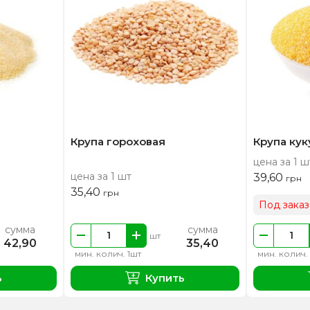
Крупа гороховая
Крупа кук
цена за 1 ш
цена за 1 шт
39,60
грн
35,40
грн
Под заказ
сумма
сумма
шт
42,90
35,40
мин. колич. 1шт
мин. колич.
ь
Купить