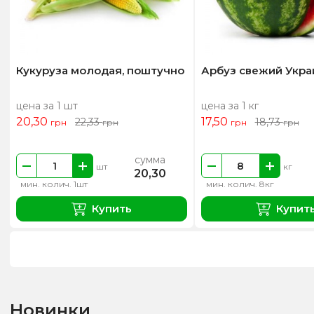
Кукуруза молодая, поштучно
Арбуз свежий Укра
цена за 1 шт
цена за 1 кг
20,30
17,50
22,33
18,73
грн
грн
грн
грн
сумма
шт
кг
20,30
мин. колич. 1шт
мин. колич. 8кг
Купить
Купит
Новинки