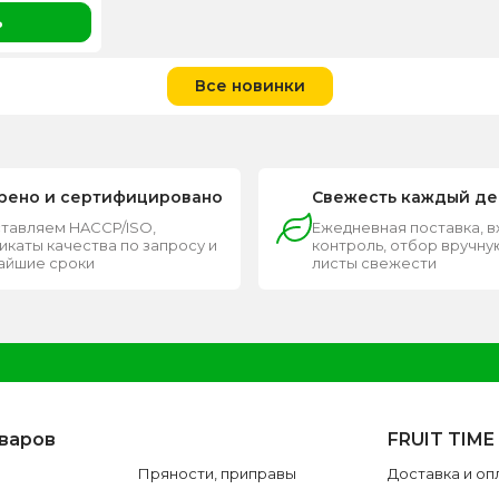
ь
Все новинки
рено и сертифицировано
Свежесть каждый де
тавляем HACCP/ISO,
Ежедневная поставка, 
каты качества по запросу и
контроль, отбор вручную
чайшие сроки
листы свежести
оваров
FRUIT TIME
Пряности, приправы
Доставка и оп