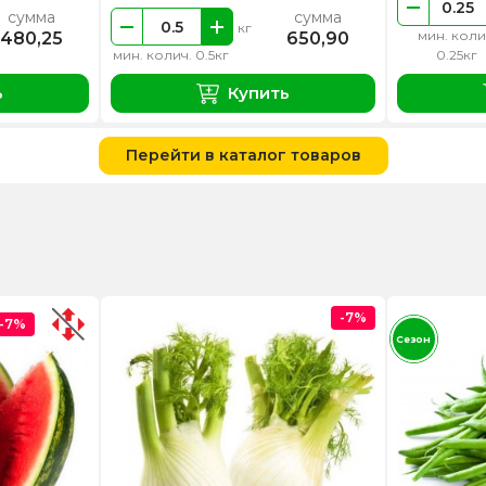
сумма
сумма
кг
мин. коли
480,25
650,90
мин. колич. 0.5кг
0.25кг
ь
Купить
Перейти в каталог товаров
-7%
-7%
Сезон