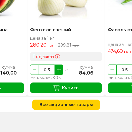
ина
Фенхель свежий
Фасоль с
цена за 1 кг
цена за 1 кг
280,20
299,81
грн
грн
474,60
грн
Под заказ
i
сумма
сумма
кг
140,00
84,06
мин. колич. 0.3кг
мин. колич. 
ь
Купить
Все акционные товары