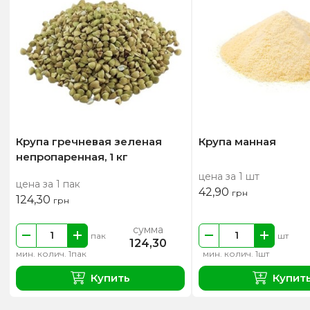
Крупа гречневая зеленая
Крупа манная
непропаренная, 1 кг
цена за 1 шт
цена за 1 пак
42,90
грн
124,30
грн
сумма
пак
шт
124,30
мин. колич. 1пак
мин. колич. 1шт
Купить
Купит