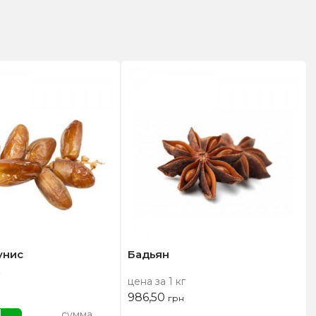
унис
Бадьян
цена за 1 кг
986,50
грн
сумма