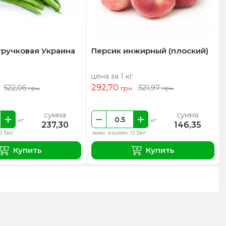
тручковая Украина
Персик инжирный (плоский)
цена за 1 кг
292,70
522,06
321,97
грн
грн
грн
сумма
сумма
кг
кг
237,30
146,35
0.5кг
мин. колич. 0.5кг
Купить
Купить