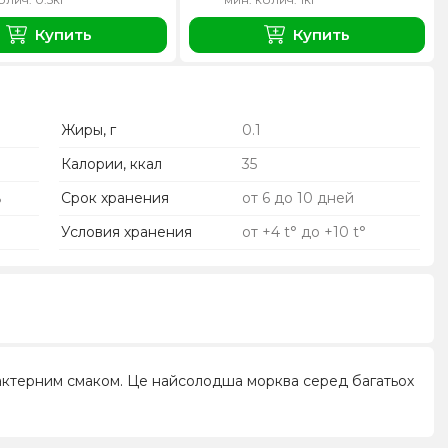
Купить
Купить
Жиры, г
0.1
Калории, ккал
35
ь
Срок хранения
от 6 до 10 дней
Условия хранения
от +4 t° до +10 t°
арактерним смаком. Це найсолодша морква серед багатьох