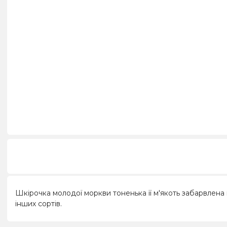
Шкірочка молодої моркви тоненька її м'якоть забарвлена
інших сортів.