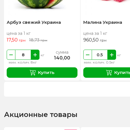
Арбуз свежий Украина
Малина Украина
цена за 1 кг
цена за 1 кг
17,50
960,50
18,73
грн
грн
грн
сумма
кг
кг
140,00
мин. колич. 8кг
мин. колич. 0.5кг
Купить
Купит
Акционные товары