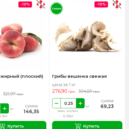
-10%
-10%
Сезон
нжирный (плоский)
Грибы вешенка свежая
цена за 1 кг
276,90
304,59
грн
грн
321,97
грн
сумма
сумма
69,23
кг
кг
мин. колич.
146,35
0.5кг
0.25кг
Купить
Купить