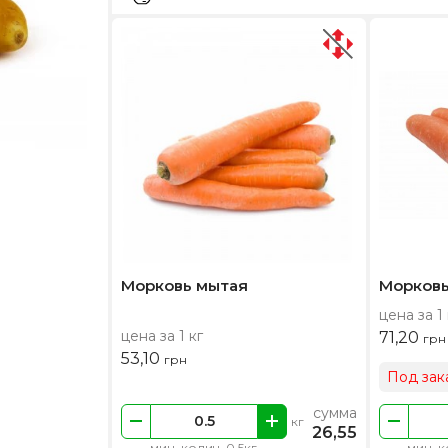
Морковь мытая
Морковь
цена за 1 
цена за 1 кг
71,20
грн
53,10
грн
Под зак
сумма
кг
26,55
мин. колич. 0.5кг
мин. к