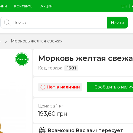
нии
Контакты
Акции
UK
∣
Найти
ь
Морковь желтая свежая
Морковь желтая свеж
Сезон
Код товара:
1381
Нет в наличии
Сообщить о нали
Цена за 1 кг
193,60
грн
Возможно Вас заинтересует