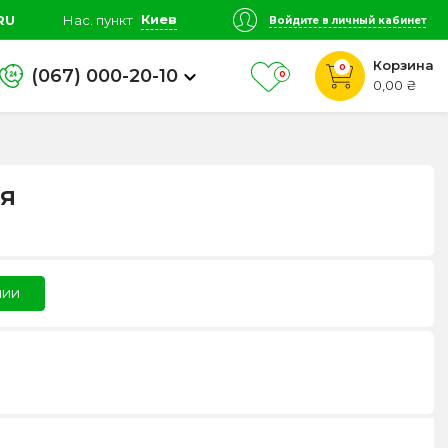
Киев
RU
Нас. пункт
Войдите в личный кабинет
Корзина
0
(067) 000-20-10
0
0,00 ₴
ая
чии