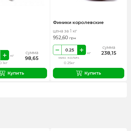
Финики королевские
цена за 1 кг
952,60
грн
сумма
сумма
238,15
кг
кг
мин. колич.
98,65
0.1кг
0.25кг
Купить
Купить