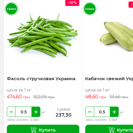
-10%
Сезон
Сезон
Фасоль стручковая Украина
Кабачок свежий Ук
цена за 1 кг
цена за 1 кг
474,60
48,60
522,06
53,46
грн
грн
грн
грн
сумма
кг
кг
237,30
мин. колич. 0.5кг
мин. колич. 0.5кг
Купить
Купит