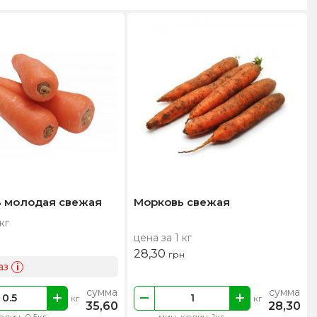
 молодая свежая
Морковь свежая
кг
цена за 1 кг
28,30
грн
аз
i
сумма
сумма
кг
кг
35,60
28,30
олич. 0.5кг
мин. колич. 1кг