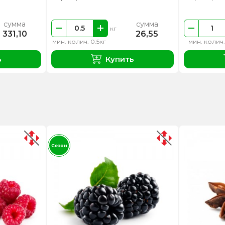
сумма
сумма
кг
331,10
26,55
мин. колич. 0.5кг
мин. колич.
ь
Купить
Сезон