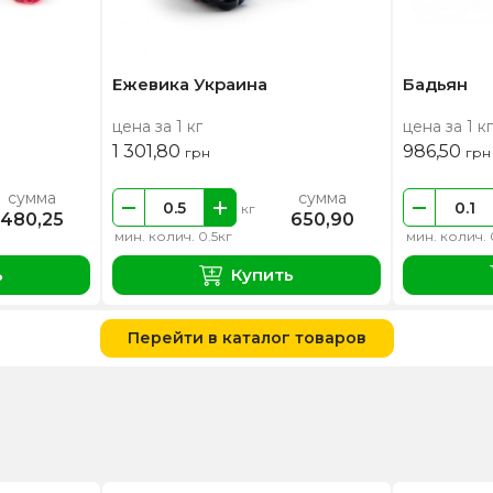
Ежевика Украина
Бадьян
цена за 1 кг
цена за 1 кг
1 301,80
986,50
грн
грн
сумма
сумма
кг
480,25
650,90
мин. колич. 0.5кг
мин. колич. 
ь
Купить
Перейти в каталог товаров