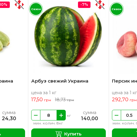
-10%
-7%
Сезон
Сезон
раина
Арбуз свежий Украина
Персик и
цена за 1 кг
цена за 1 кг
17,50
292,70
18,73
грн
грн
грн
сумма
сумма
кг
24,30
140,00
мин. колич. 8кг
мин. колич. 
ь
Купить