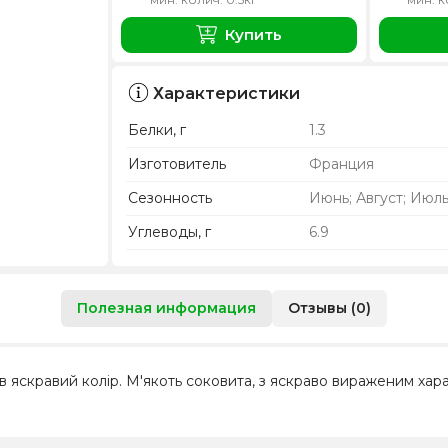
Купить
Характеристики
Белки, г
1.3
Изготовитель
Франция
Сезонность
Июнь; Август; Июл
Углеводы, г
6.9
Полезная информация
Отзывы (0)
 в яскравий колір. М'якоть соковита, з яскраво вираженим х