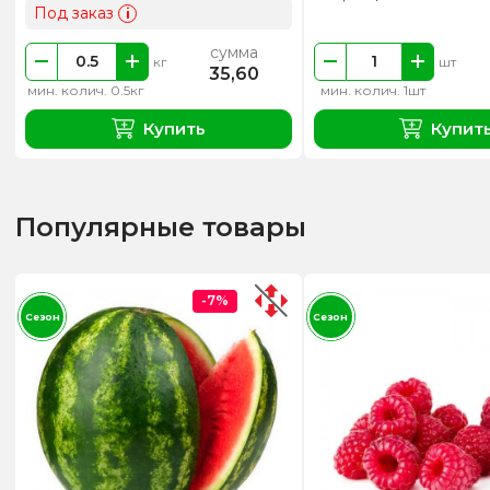
Под заказ
i
сумма
кг
шт
35,60
мин. колич. 0.5кг
мин. колич. 1шт
Купить
Купит
Популярные товары
-7%
Сезон
Сезон