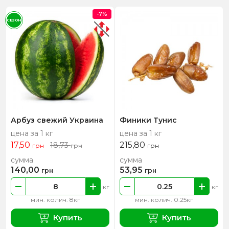
-7%
СЕЗОН
Арбуз свежий Украина
Финики Тунис
цена за 1 кг
цена за 1 кг
17,50
215,80
18,73
грн
грн
грн
сумма
сумма
140,00
53,95
грн
грн
кг
кг
мин. колич. 8кг
мин. колич. 0.25кг
Купить
Купить