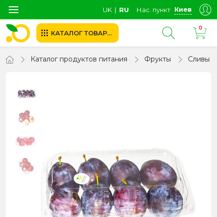
Киев
UK
∣
RU
Нас. пункт
0
КАТАЛОГ ТОВАРОВ
Каталог продуктов питания
Фрукты
Сливы