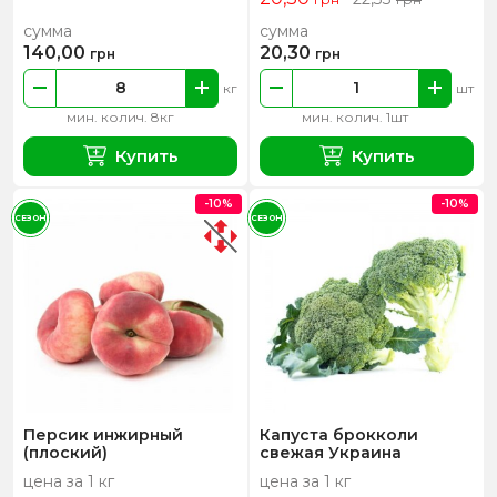
сумма
сумма
140,00
20,30
грн
грн
кг
шт
мин. колич. 8кг
мин. колич. 1шт
Купить
Купить
-10%
-10%
СЕЗОН
СЕЗОН
Персик инжирный
Капуста брокколи
(плоский)
свежая Украина
цена за 1 кг
цена за 1 кг