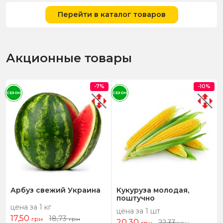
Перейти в каталог товаров
Акционные товары
-7%
-10%
СЕЗОН
СЕЗОН
Арбуз свежий Украина
Кукуруза молодая,
поштучно
цена за 1 кг
цена за 1 шт
17,50
18,73
грн
грн
20,30
22,33
грн
грн