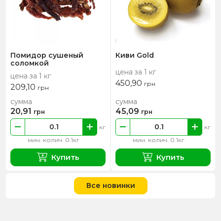
Помидор сушеный
Киви Gold
соломкой
цена за 1 кг
цена за 1 кг
450,90
грн
209,10
грн
сумма
сумма
20,91
45,09
грн
грн
кг
кг
мин. колич. 0.1кг
мин. колич. 0.1кг
Купить
Купить
Все новинки