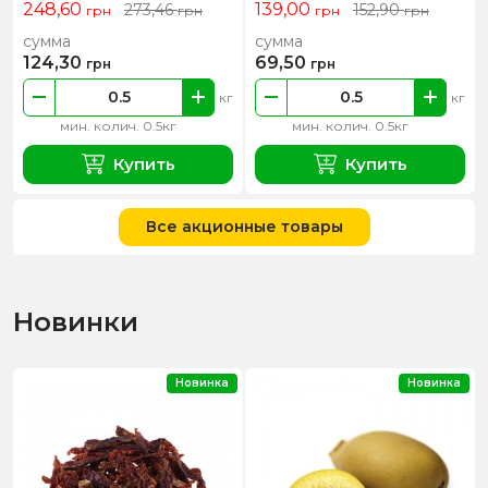
248,60
139,00
273,46
152,90
грн
грн
грн
грн
сумма
сумма
124,30
69,50
грн
грн
кг
кг
мин. колич. 0.5кг
мин. колич. 0.5кг
Купить
Купить
Все акционные товары
Новинки
Новинка
Новинка