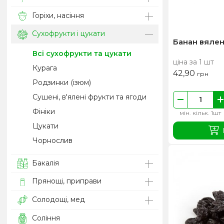
Горіхи, насіння
Сухофрукти і цукати
Банан вяле
Всі сухофрукти та цукати
ціна за 1 шт
Курага
42,90
грн
Родзинки (ізюм)
Сушені, в'ялені фрукти та ягоди
Фiнiки
мін. кільк. 1шт
Цукати
Чорнослив
Бакалія
Прянощі, приправи
Солодощі, мед
Соління