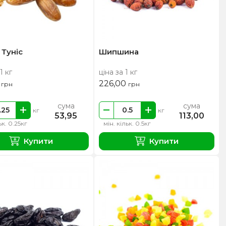
 Туніс
Шипшина
1 кг
ціна за 1 кг
0
226,00
грн
грн
сума
сума
кг
кг
53,95
113,00
ьк. 0.25кг
мін. кільк. 0.5кг
Купити
Купити