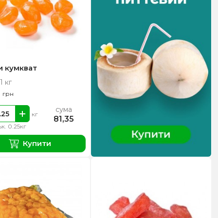
и кумкват
1 кг
0
грн
сума
кг
81,35
ьк. 0.25кг
Купити