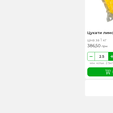
Цукати лимо
ціна за 1 кг
386,50
грн
мін. кільк. 2.5кг