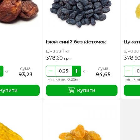
Ізюм синій без кісточок
Цукат
ціна за 1 кг
ціна за 
378,60
378,6
грн
сума
сума
кг
кг
93,23
94,65
г
мін. кільк. 0.25кг
мін. кіл
Купити
Купити