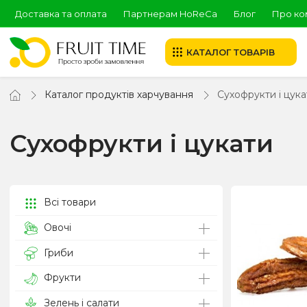
Доставка та оплата
Партнерам HoReCa
Блог
Про ко
КАТАЛОГ ТОВАРІВ
Каталог продуктів харчування
Сухофрукти і цука
Сухофрукти і цукати
Всі товари
Овочі
Гриби
Фрукти
Зелень і салати