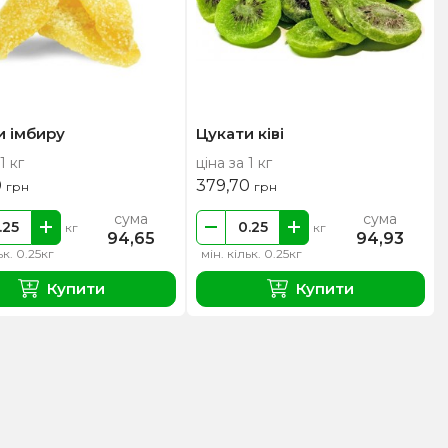
и імбиру
Цукати ківі
1 кг
ціна за 1 кг
0
379,70
грн
грн
сума
сума
кг
кг
94,65
94,93
ьк. 0.25кг
мін. кільк. 0.25кг
Купити
Купити