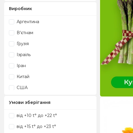
Виробник
Аргентина
В'єтнам
Грузія
Ізраіль
Іран
Китай
США
Туреччина
Умови зберігання
Узбекистан
від +10 t° до +22 t°
Україна
від +15 t° до +23 t°