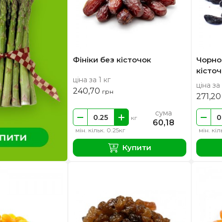
Фініки без кісточок
Чорно
кісточ
ціна за 1 кг
ціна за 
240,70
грн
271,2
сума
кг
60,18
мін. кільк. 0.25кг
мін. кіл
Купити