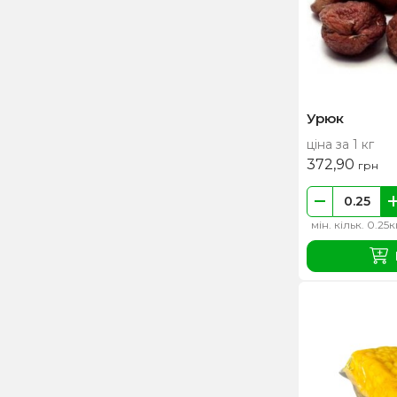
Урюк
ціна за 1 кг
372,90
грн
мін. кільк. 0.25к