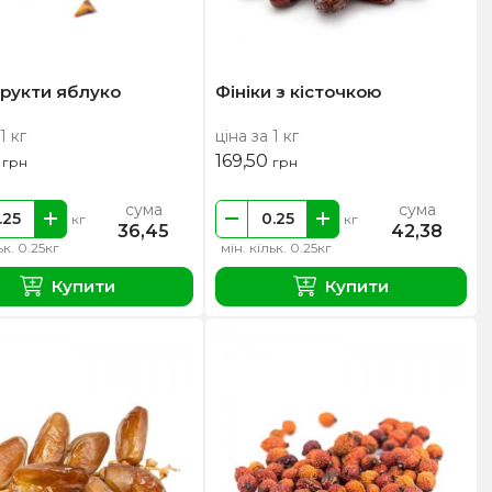
рукти яблуко
Фініки з кісточкою
1 кг
ціна за 1 кг
0
169,50
грн
грн
сума
сума
кг
кг
36,45
42,38
ьк. 0.25кг
мін. кільк. 0.25кг
Купити
Купити