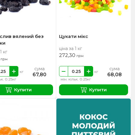
слив вялений без
Цукати мікс
ки
ціна за 1 кг
1 кг
272,30
грн
0
грн
сума
сума
кг
кг
67,80
68,08
ьк. 0.25кг
мін. кільк. 0.25кг
Купити
Купити