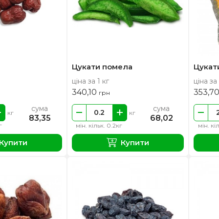
Цукати помела
Цукат
ціна за 1 кг
ціна за 
340,10
353,7
грн
сума
сума
кг
кг
83,35
68,02
г
мін. кільк. 0.2кг
мін. кі
Купити
Купити