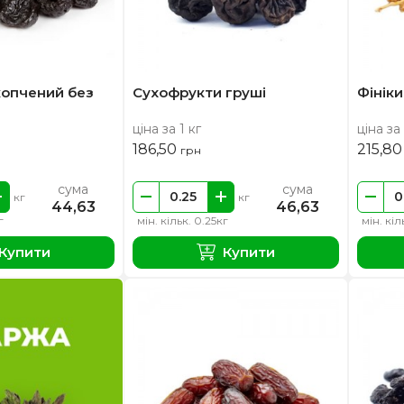
копчений без
Сухофрукти груші
Фініки
ціна за 1 кг
ціна за 
186,50
215,8
грн
сума
сума
кг
кг
44,63
46,63
г
мін. кільк. 0.25кг
мін. кіл
Купити
Купити