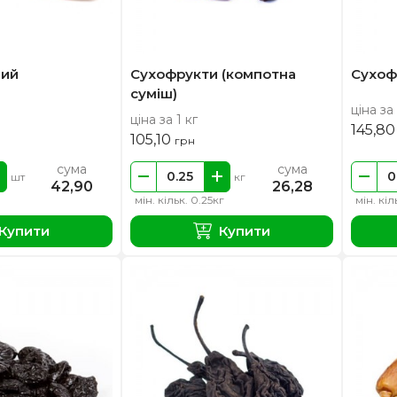
ний
Сухофрукти (компотна
Сухоф
суміш)
ціна за 
ціна за 1 кг
145,8
105,10
грн
сума
сума
шт
кг
42,90
26,28
мін. кільк. 0.25кг
мін. кіл
Купити
Купити