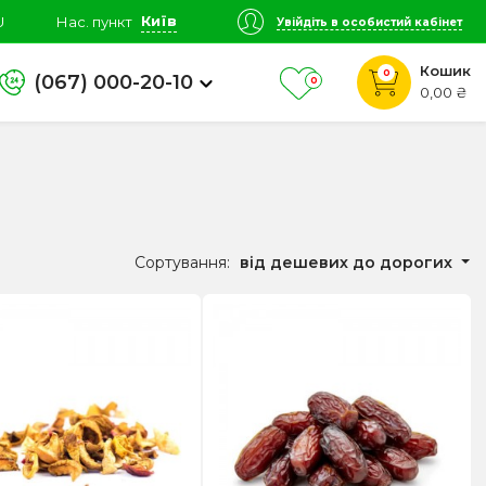
Київ
U
Нас. пункт
Увійдіть в особистий кабінет
Кошик
0
(067) 000-20-10
0
0,00 ₴
Сортування:
від дешевих до дорогих