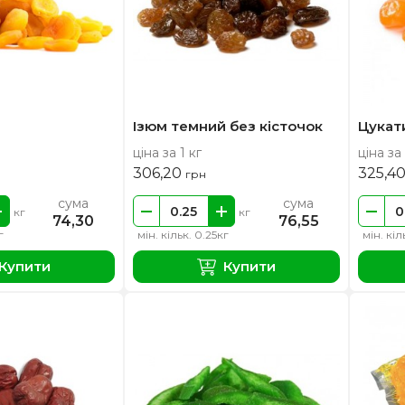
Ізюм темний без кісточок
Цукат
ціна за 1 кг
ціна за 
306,20
325,4
грн
сума
сума
кг
кг
74,30
76,55
г
мін. кільк. 0.25кг
мін. кіл
Купити
Купити