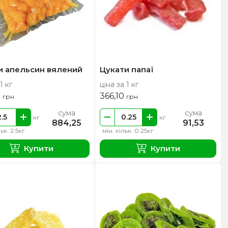
и апельсин вялений
Цукати папаї
1 кг
ціна за 1 кг
0
366,10
грн
грн
сума
сума
кг
кг
884,25
91,53
льк. 2.5кг
мін. кільк. 0.25кг
Купити
Купити