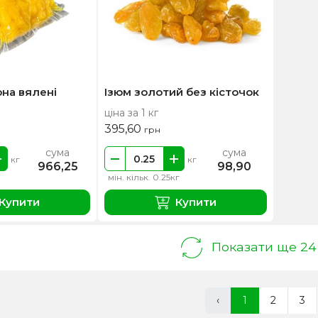
на вялені
Ізюм золотий без кісточок
ціна за 1 кг
395,60
грн
сума
сума
кг
кг
966,25
98,90
мін. кільк. 0.25кг
Купити
Купити
Показати ще 24
‹
1
2
3