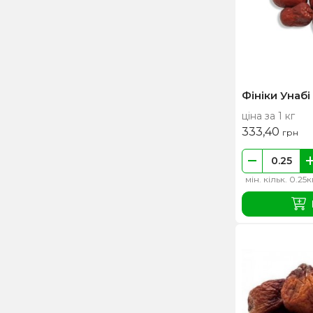
Фініки Унабі
ціна за 1 кг
333,40
грн
мін. кільк. 0.25к