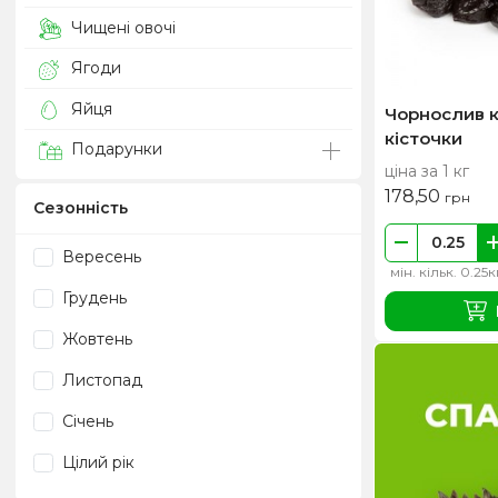
Чищені овочі
Ягоди
Яйця
Чорнослив 
кісточки
Подарунки
ціна за 1 кг
178,50
грн
Сезонність
Вересень
мін. кільк. 0.25к
Грудень
Жовтень
Листопад
Січень
Цілий рік