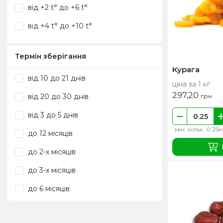
від +2 t° до +6 t°
від +4 t° до +10 t°
Термін зберігання
Курага
від 10 до 21 днів
ціна за 1 кг
297,20
від 20 до 30 днів
грн
від 3 до 5 днів
мін. кільк. 0.25к
до 12 місяців
до 2-х місяців
до 3-х місяців
до 6 місяців