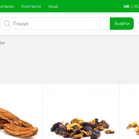
мпанію
Контакти
Акції
UK
∣
R
Знайти
ти