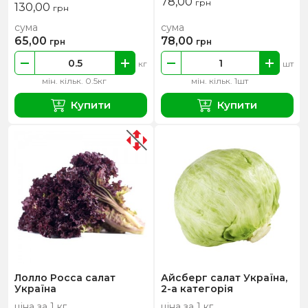
78,00
грн
130,00
грн
сума
сума
65,00
78,00
грн
грн
кг
шт
мін. кільк. 0.5кг
мін. кільк. 1шт
Купити
Купити
Лолло Росса салат
Айсберг салат Україна,
Україна
2-а категорія
ціна за 1 кг
ціна за 1 кг