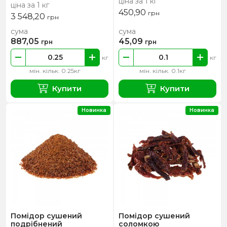
ціна за 1 кг
ціна за 1 кг
450,90
грн
3 548,20
грн
сума
сума
887,05
45,09
грн
грн
кг
кг
мін. кільк. 0.25кг
мін. кільк. 0.1кг
Купити
Купити
Новинка
Новинка
Помідор сушений
Помідор сушений
подрібнений
соломкою