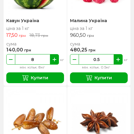
Кавун Україна
Малина Україна
ціна за 1 кг
ціна за 1 кг
17,50
960,50
18,73
грн
грн
грн
сума
сума
140,00
480,25
грн
грн
кг
кг
мін. кільк. 8кг
мін. кільк. 0.5кг
Купити
Купити