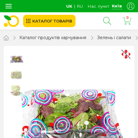
Київ
UK
∣
RU
Нас. пункт
0
КАТАЛОГ ТОВАРІВ
Каталог продуктів харчування
Зелень і салати