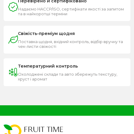
Перевірено й сертифіковано
Надаємо HACCP/ISO, сертифікати якості за запитом
та в найкоротші терміни
Свіжість-преміум щодня
Поставка щодня, вхідний контроль, відбір вручну та
чек-листи свіжості
Температурний контроль
Охолоджені склади та авто збережуть текстуру,
хруст і аромат