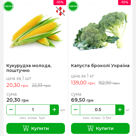
-10%
-10%
СЕЗОН
СЕЗОН
Кукурудза молода,
Капуста броколі Україна
поштучно
ціна за 1 кг
ціна за 1 шт
139,00
152,90
грн
грн
20,30
22,33
грн
грн
сума
сума
20,30
69,50
грн
грн
шт
кг
мін. кільк. 1шт
мін. кільк. 0.5кг
Купити
Купити