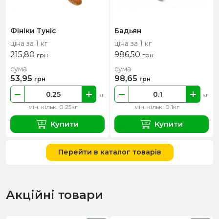
Фініки Туніс
Бадьян
ціна за 1 кг
ціна за 1 кг
215,80
986,50
грн
грн
сума
сума
53,95
98,65
грн
грн
кг
кг
мін. кільк. 0.25кг
мін. кільк. 0.1кг
Купити
Купити
Перейти в каталог товарів
Акційні товари