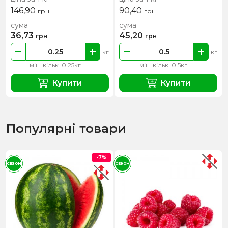
146,90
90,40
грн
грн
сума
сума
36,73
45,20
грн
грн
кг
кг
мін. кільк. 0.25кг
мін. кільк. 0.5кг
Купити
Купити
Популярні товари
-7%
СЕЗОН
СЕЗОН