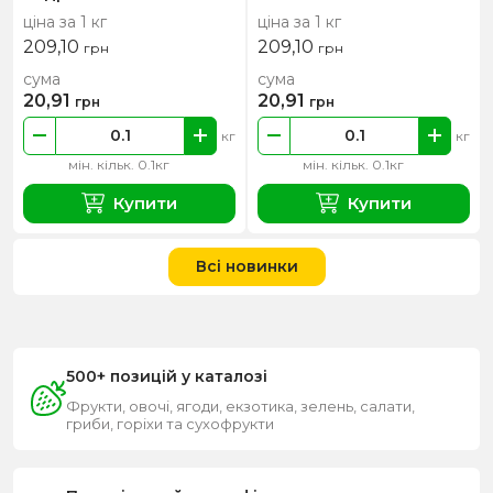
ціна за 1 кг
ціна за 1 кг
209,10
209,10
грн
грн
сума
сума
20,91
20,91
грн
грн
кг
кг
мін. кільк. 0.1кг
мін. кільк. 0.1кг
Купити
Купити
Всі новинки
500+ позицій у каталозі
Фрукти, овочі, ягоди, екзотика, зелень, салати,
гриби, горіхи та сухофрукти