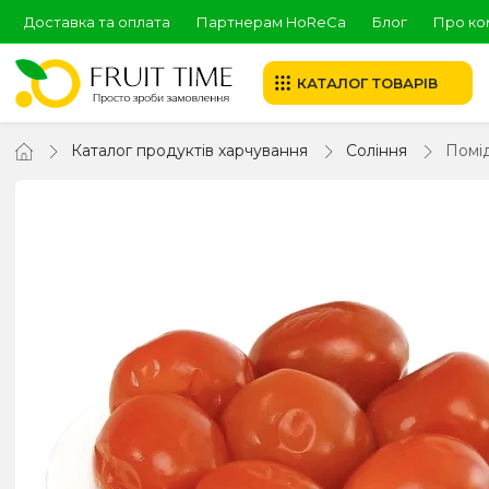
Доставка та оплата
Партнерам HoReCa
Блог
Про ко
КАТАЛОГ ТОВАРІВ
Каталог продуктів харчування
Соління
Помі