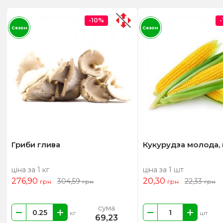
-10%
Сезон
Сезон
Гриби глива
Кукурудза молода,
ціна за 1 кг
ціна за 1 шт
276,90
20,30
304,59
22,33
грн
грн
грн
грн
сума
кг
шт
69,23