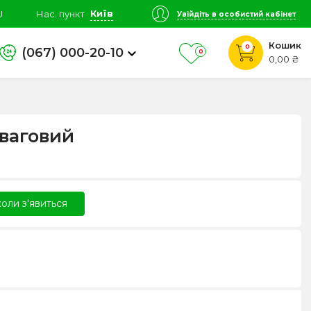
Київ
U
Нас. пункт
Увійдіть в особистий кабінет
Кошик
0
(067) 000-20-10
0
0,00 ₴
ваговий
оли з'явиться