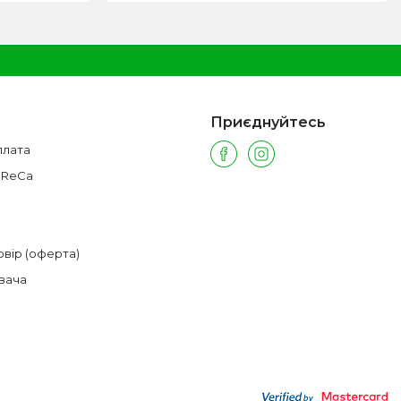
Приєднуйтесь
плата
oReCa
овір (оферта)
вача