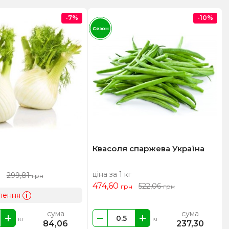
-7%
-10%
Сезон
Квасоля спаржева Україна
ціна за 1 кг
299,81
н
грн
474,60
522,06
грн
грн
лення
i
сума
сума
кг
кг
84,06
237,30