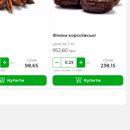
Фініки королівські
ціна за 1 кг
952,60
грн
сума
сума
кг
кг
98,65
238,15
.1кг
мін. кільк. 0.25кг
Купити
Купити