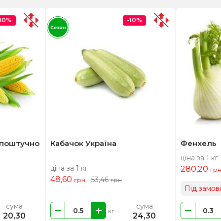
-10%
-10%
Сезон
 поштучно
Кабачок Україна
Фенхель
ціна за 1 кг
ціна за 1 кг
280,20
гр
48,60
53,46
грн
грн
Під замов
сума
сума
кг
20,30
24,30