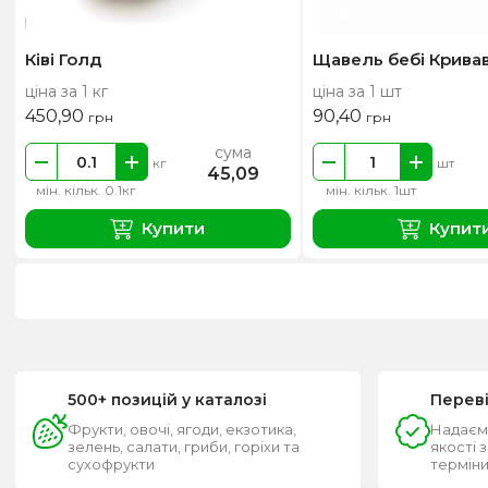
Ківі Голд
Щавель бебі Кривав
ціна за 1 кг
ціна за 1 шт
450,90
90,40
грн
грн
сума
кг
шт
45,09
мін. кільк. 0.1кг
мін. кільк. 1шт
Купити
Купит
500+ позицій у каталозі
Перев
Фрукти, овочі, ягоди, екзотика,
Надаєм
зелень, салати, гриби, горіхи та
якості 
сухофрукти
термін