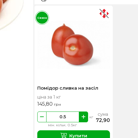
Сезон
Помідор сливка на засіл
ціна за 1 кг
145,80
грн
сума
кг
72,90
мін. кільк. 0.5кг
Купити