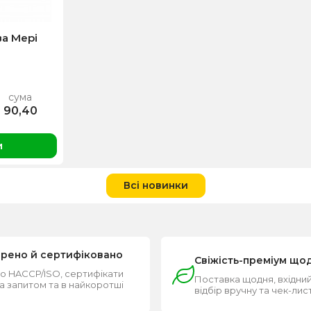
а Мері
сума
90,40
и
Всі новинки
ірено й сертифіковано
Свіжість-преміум що
о HACCP/ISO, сертифікати
Поставка щодня, вхідний
за запитом та в найкоротші
відбір вручну та чек-лис
и