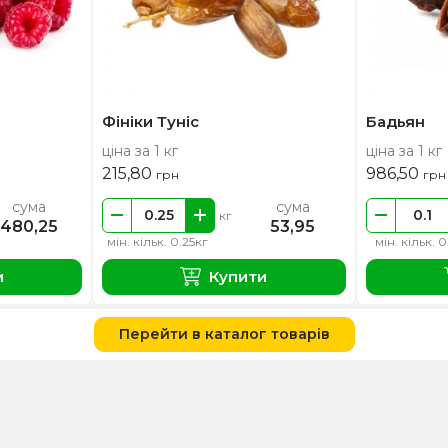
Фініки Туніс
Бадьян
ціна за 1 кг
ціна за 1 кг
215,80
986,50
грн
грн
сума
сума
кг
480,25
53,95
мін. кільк. 0.25кг
мін. кільк. 0
и
Купити
Перейти в каталог товарів