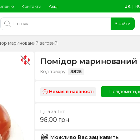
мпанію
Контакти
Акції
UK
∣
R
Знайти
дор маринований ваговий
Помідор маринований 
Код товару:
3825
Немає в наявності
Повідомити, к
Ціна за 1 кг
96,00
грн
Можливо Вас зацікавить