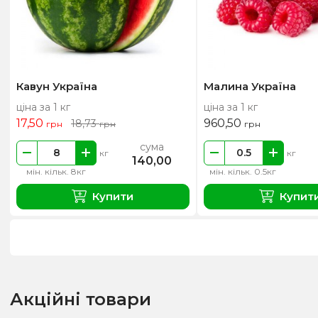
Кавун Україна
Малина Україна
ціна за 1 кг
ціна за 1 кг
17,50
960,50
18,73
грн
грн
грн
сума
кг
кг
140,00
мін. кільк. 8кг
мін. кільк. 0.5кг
Купити
Купит
Акційні товари