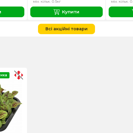
мін. кільк. 0.5кг
мін. кільк. 0
и
Купити
Всі акційні товари
нка