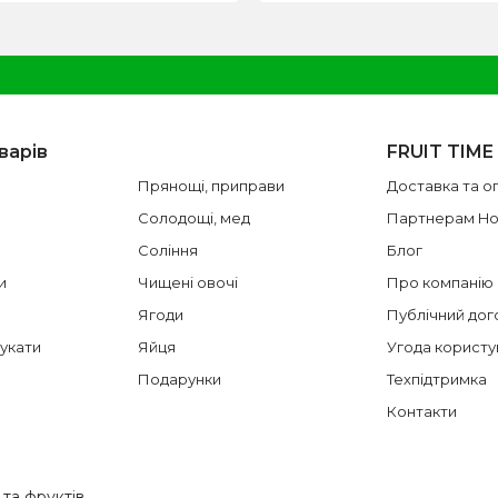
варів
FRUIT TIME
Прянощі, приправи
Доставка та о
Солодощі, мед
Партнерам H
Соління
Блог
и
Чищені овочі
Про компанію
Ягоди
Публічний дог
цукати
Яйця
Угода користу
Подарунки
Техпідтримка
Контакти
 та фруктів