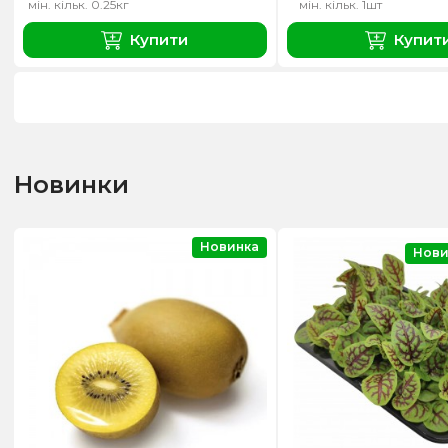
мін. кільк. 0.25кг
мін. кільк. 1шт
Купити
Купит
Новинки
Новинка
Нови