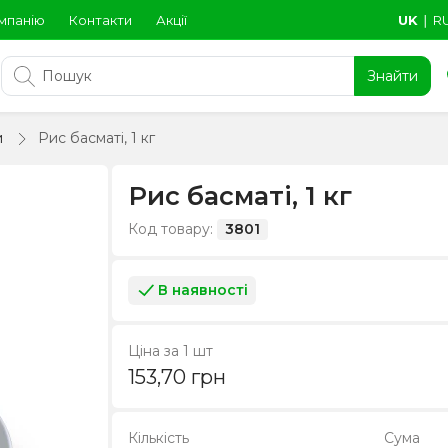
мпанію
Контакти
Акції
UK
∣
R
Знайти
и
Рис басматі, 1 кг
Рис басматі, 1 кг
Код товару:
3801
В наявності
Ціна за 1 шт
153,70
грн
Кількість
Сума