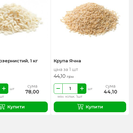
озернистий, 1 кг
Крупа Ячна
ціна за 1 шт
44,10
грн
сума
сума
шт
шт
78,00
44,10
1шт
мін. кільк. 1шт
Купити
Купити