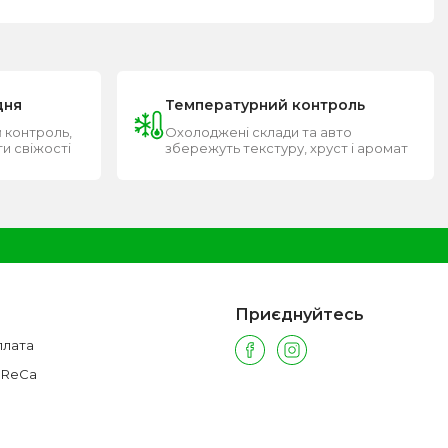
дня
Температурний контроль
 контроль,
Охолоджені склади та авто
ти свіжості
збережуть текстуру, хруст і аромат
Приєднуйтесь
плата
oReCa