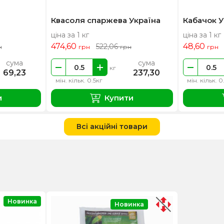
Квасоля спаржева Україна
Кабачок У
ціна за 1 кг
ціна за 1 кг
474,60
48,60
522,06
н
грн
грн
грн
сума
сума
кг
69,23
237,30
мін. кільк. 0.5кг
мін. кільк. 0
и
Купити
Всі акційні товари
Новинка
Новинка