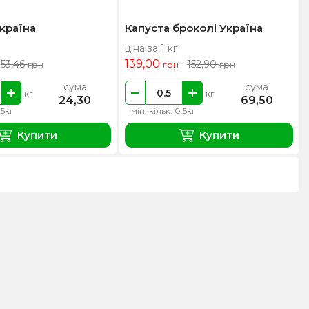
країна
Капуста броколі Україна
ціна за 1 кг
139,00
53,46
152,90
грн
грн
грн
сума
сума
кг
кг
24,30
69,50
.5кг
мін. кільк. 0.5кг
Купити
Купити