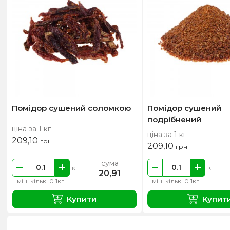
Помідор сушений соломкою
Помідор сушений
подрібнений
ціна за 1 кг
ціна за 1 кг
209,10
грн
209,10
грн
сума
кг
кг
20,91
мін. кільк. 0.1кг
мін. кільк. 0.1кг
Купити
Купит