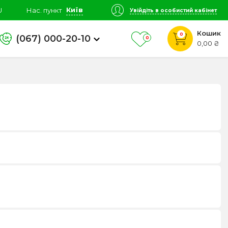
Київ
U
Нас. пункт
Увійдіть в особистий кабінет
Кошик
0
(067) 000-20-10
0
0,00 ₴