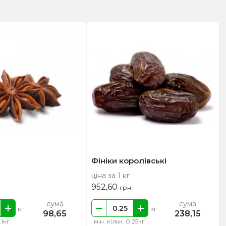
Фініки королівські
ціна за 1 кг
952,60
грн
сума
сума
кг
кг
98,65
238,15
.1кг
мін. кільк. 0.25кг