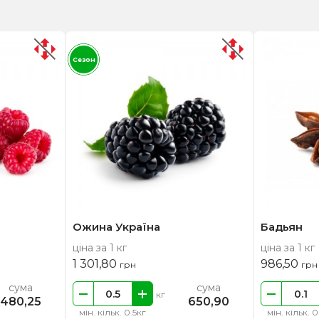
Сезон
Ожина Україна
Бадьян
ціна за 1 кг
ціна за 1 кг
1 301,80
986,50
грн
грн
сума
сума
кг
480,25
650,90
мін. кільк. 0.5кг
мін. кільк. 0