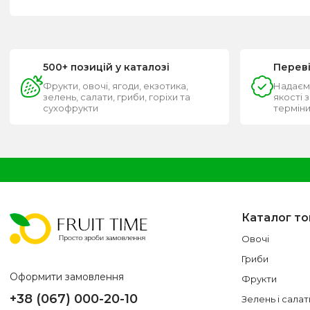
500+ позицій у каталозі
Перев
Фрукти, овочі, ягоди, екзотика,
Надаєм
зелень, салати, гриби, горіхи та
якості 
сухофрукти
термін
Каталог то
Овочі
Гриби
Оформити замовлення
Фрукти
+38 (067) 000-20-10
Зелень і салат