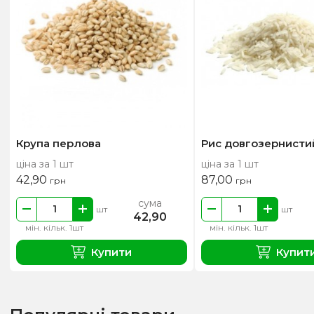
Крупа перлова
Рис довгозернистий,
ціна за 1 шт
ціна за 1 шт
42,90
87,00
грн
грн
сума
шт
шт
42,90
мін. кільк. 1шт
мін. кільк. 1шт
Купити
Купит