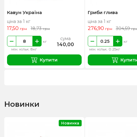
Кавун Україна
Гриби глива
ціна за 1 кг
ціна за 1 кг
17,50
276,90
18,73
304,59
грн
грн
грн
гр
сума
кг
кг
140,00
мін. кільк. 8кг
мін. кільк. 0.25кг
Купити
Купит
Новинки
Новинка