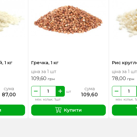
 1 кг
Гречка, 1 кг
Рис кругл
ціна за 1 шт
ціна за 1 шт
109,60
78,00
грн
грн
сума
сума
шт
87,00
109,60
мін. кільк. 1шт
мін. кільк. 
и
Купити