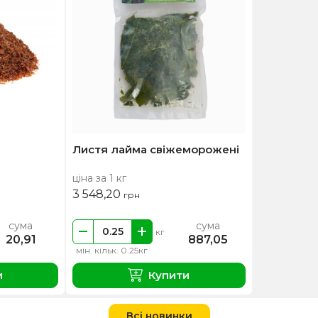
Листя лайма свіжеморожені
ціна за 1 кг
3 548,20
грн
сума
сума
кг
20,91
887,05
мін. кільк. 0.25кг
и
Купити
Всі новинки