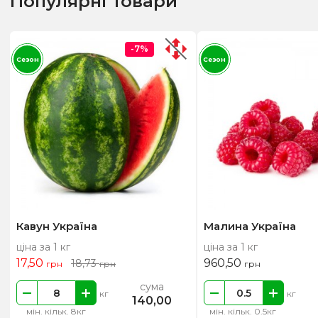
Популярні товари
-7%
Сезон
Сезон
Кавун Україна
Малина Україна
ціна за 1 кг
ціна за 1 кг
17,50
960,50
18,73
грн
грн
грн
сума
кг
кг
140,00
мін. кільк. 8кг
мін. кільк. 0.5кг