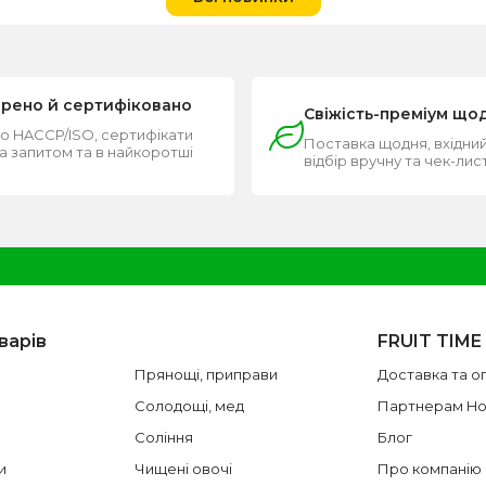
ірено й сертифіковано
Свіжість-преміум що
о HACCP/ISO, сертифікати
Поставка щодня, вхідний
за запитом та в найкоротші
відбір вручну та чек-лис
и
варів
FRUIT TIME
Прянощі, приправи
Доставка та о
Солодощі, мед
Партнерам H
Соління
Блог
и
Чищені овочі
Про компанію