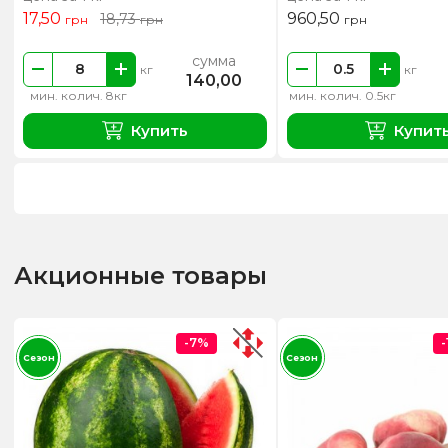
17,50
960,50
18,73
грн
грн
грн
сумма
кг
кг
140,00
мин. колич. 8кг
мин. колич. 0.5кг
Купить
Купит
Акционные товары
-7%
Сезон
Сезон