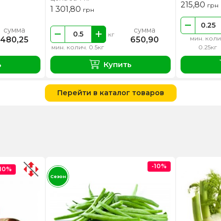
215,80
грн
1 301,80
грн
сумма
сумма
кг
мин. коли
480,25
650,90
мин. колич. 0.5кг
0.25кг
ь
Купить
Перейти в каталог товаров
-10%
-10%
Сезон