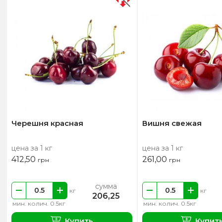
Черешня красная
Вишня свежая
цена за 1 кг
цена за 1 кг
412,50
261,00
грн
грн
сумма
кг
кг
206,25
мин. колич. 0.5кг
мин. колич. 0.5кг
Купить
Купит