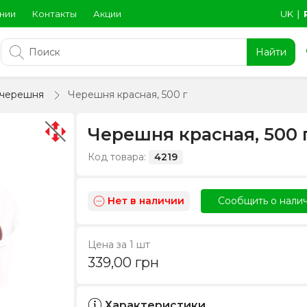
нии
Контакты
Акции
UK
∣
Найти
 черешня
Черешня красная, 500 г
Черешня красная, 500 
Код товара:
4219
Нет в наличии
Сообщить о нали
Цена за 1 шт
339,00
грн
Характеристики