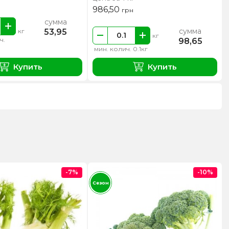
986,50
грн
сумма
сумма
53,95
кг
кг
ч.
98,65
мин. колич. 0.1кг
Купить
Купить
-7%
-10%
Сезон