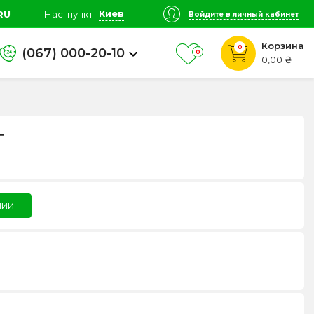
Киев
RU
Нас. пункт
Войдите в личный кабинет
Корзина
0
(067) 000-20-10
0
0,00 ₴
г
чии