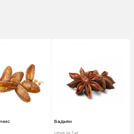
унис
Бадьян
цена за 1 кг