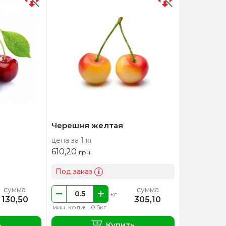
Черешня желтая
цена за 1 кг
610,20
грн
Под заказ
i
сумма
сумма
кг
130,50
305,10
мин. колич. 0.5кг
ь
Купить