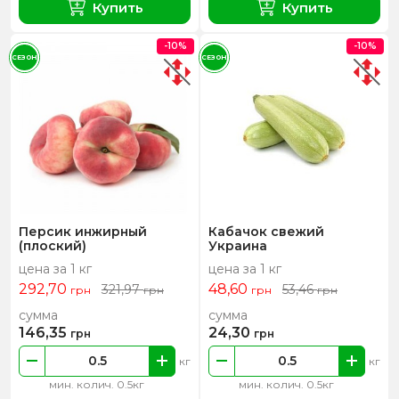
Купить
Купить
-10%
-10%
СЕЗОН
СЕЗОН
Персик инжирный
Кабачок свежий
(плоский)
Украина
цена за 1 кг
цена за 1 кг
292,70
48,60
321,97
53,46
грн
грн
грн
грн
сумма
сумма
146,35
24,30
грн
грн
кг
кг
мин. колич. 0.5кг
мин. колич. 0.5кг