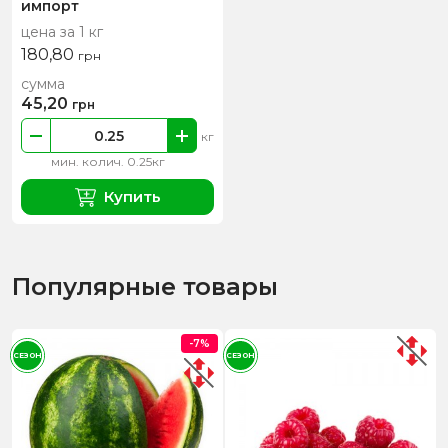
импорт
цена за 1 кг
180,80
грн
сумма
45,20
грн
кг
мин. колич. 0.25кг
Купить
Популярные товары
-7%
СЕЗОН
СЕЗОН