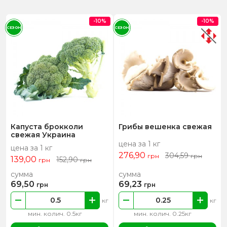
-10%
-10%
СЕЗОН
СЕЗОН
Капуста брокколи
Грибы вешенка свежая
свежая Украина
цена за 1 кг
цена за 1 кг
276,90
304,59
грн
грн
139,00
152,90
грн
грн
сумма
сумма
69,50
69,23
грн
грн
кг
кг
мин. колич. 0.5кг
мин. колич. 0.25кг