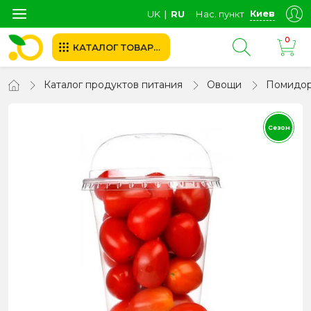
Киев
UK
∣
RU
Нас. пункт
0
КАТАЛОГ ТОВАРОВ
Каталог продуктов питания
Овощи
Помидо
Сезон