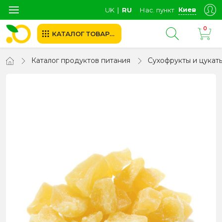
Киев
UK
∣
RU
Нас. пункт
0
КАТАЛОГ ТОВАРОВ
Каталог продуктов питания
Сухофрукты и цукат