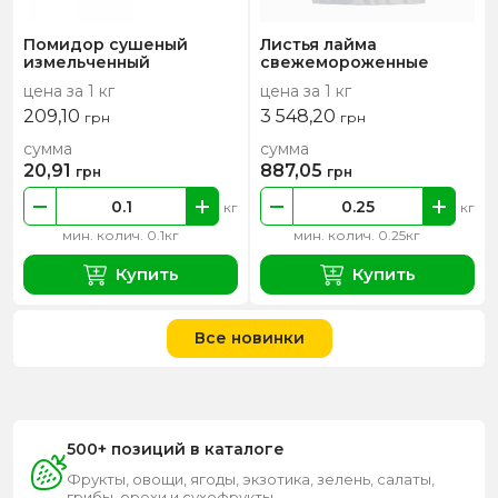
Помидор сушеный
Листья лайма
измельченный
свежемороженные
цена за 1 кг
цена за 1 кг
209,10
3 548,20
грн
грн
сумма
сумма
20,91
887,05
грн
грн
кг
кг
мин. колич. 0.1кг
мин. колич. 0.25кг
Купить
Купить
Все новинки
500+ позиций в каталоге
Фрукты, овощи, ягоды, экзотика, зелень, салаты,
грибы, орехи и сухофрукты