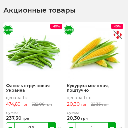
Акционные товары
-10%
-10%
СЕЗОН
СЕЗОН
Фасоль стручковая
Кукуруза молодая,
Украина
поштучно
цена за 1 кг
цена за 1 шт
474,60
20,30
522,06
22,33
грн
грн
грн
грн
сумма
сумма
237,30
20,30
грн
грн
кг
шт