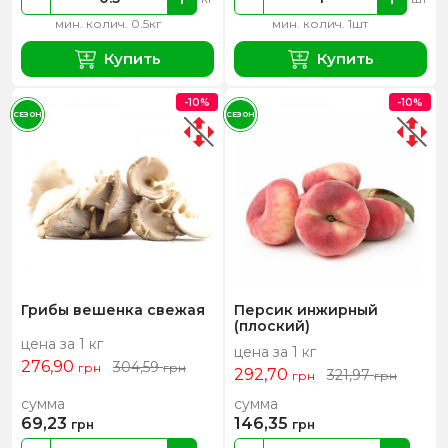
мин. колич. 0.5кг
мин. колич. 1шт
Купить
Купить
-10%
-10%
СЕЗОН
СЕЗОН
Грибы вешенка свежая
Персик инжирный
(плоский)
цена за 1 кг
цена за 1 кг
276,90
304,59
грн
грн
292,70
321,97
грн
грн
сумма
сумма
69,23
146,35
грн
грн