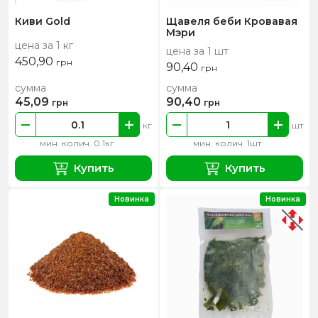
Киви Gold
Щавеля беби Кровавая
Мэри
цена за 1 кг
цена за 1 шт
450,90
грн
90,40
грн
сумма
сумма
45,09
90,40
грн
грн
кг
шт
мин. колич. 0.1кг
мин. колич. 1шт
Купить
Купить
Новинка
Новинка