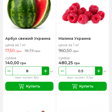
Арбуз свежий Украина
Малина Украина
цена за 1 кг
цена за 1 кг
17,50
960,50
18,73
грн
грн
грн
сумма
сумма
140,00
480,25
грн
грн
кг
кг
мин. колич. 8кг
мин. колич. 0.5кг
Купить
Купить