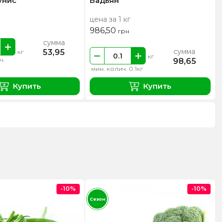
унис
Бадьян
цена за 1 кг
986,50
грн
сумма
сумма
53,95
кг
кг
ч.
98,65
мин. колич. 0.1кг
Купить
Купить
-10%
-10%
Сезон