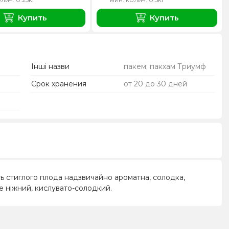
Купить
Купить
Інші назви
пакем; пакхам Триумф
Срок хранения
от 20 до 30 дней
ь стиглого плода надзвичайно ароматна, солодка,
уже ніжний, кислувато-солодкий.