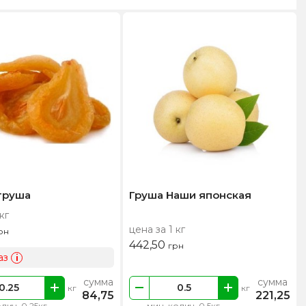
груша
Груша Наши японская
кг
цена за 1 кг
рн
442,50
грн
аз
i
сумма
сумма
кг
кг
84,75
221,25
лич. 0.25кг
мин. колич. 0.5кг