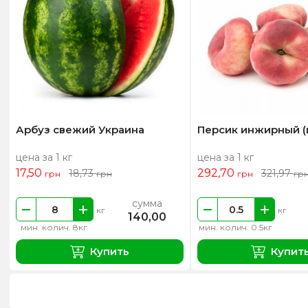
Арбуз свежий Украина
Персик инжирный (
цена за 1 кг
цена за 1 кг
17,50
292,70
18,73
321,97
грн
грн
грн
гр
сумма
кг
кг
140,00
мин. колич. 8кг
мин. колич. 0.5кг
Купить
Купит