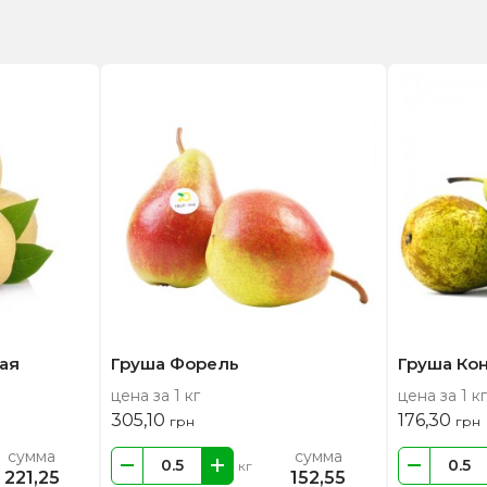
ая
Груша Форель
Груша Ко
цена за 1 кг
цена за 1 кг
305,10
176,30
грн
грн
сумма
сумма
кг
221,25
152,55