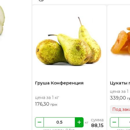
Груша Конференция
Цукаты 
цена за 1 
цена за 1 кг
339,00
г
176,30
грн
Под зак
сумма
кг
88,15
мин. колич. 0.5кг
мин. ко