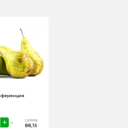
нференция
сумма
кг
88,15