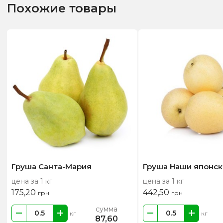
Похожие товары
Груша Санта-Мария
Груша Наши японск
цена за 1 кг
цена за 1 кг
175,20
442,50
грн
грн
сумма
кг
кг
87,60