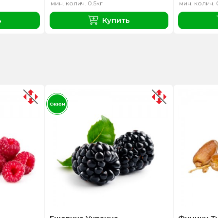
мин. колич. 0.5кг
мин. колич. 
ь
Купить
Сезон