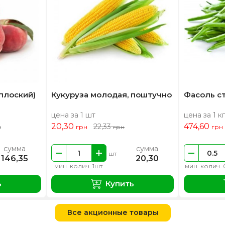
плоский)
Кукуруза молодая, поштучно
Фасоль с
цена за 1 шт
цена за 1 кг
20,30
474,60
22,33
н
грн
грн
грн
сумма
сумма
шт
146,35
20,30
мин. колич. 1шт
мин. колич. 
ь
Купить
Все акционные товары