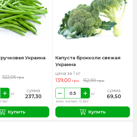
тручковая Украина
Капуста брокколи свежая
Украина
цена за 1 кг
522,06
грн
139,00
152,90
грн
грн
сумма
сумма
кг
кг
237,30
69,50
0.5кг
мин. колич. 0.5кг
Купить
Купить