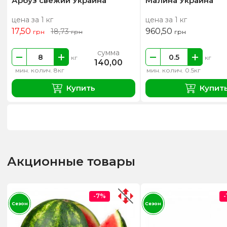
Арбуз свежий Украина
Малина Украина
цена за 1 кг
цена за 1 кг
17,50
960,50
18,73
грн
грн
грн
сумма
кг
кг
140,00
мин. колич. 8кг
мин. колич. 0.5кг
Купить
Купит
Акционные товары
-7%
Сезон
Сезон