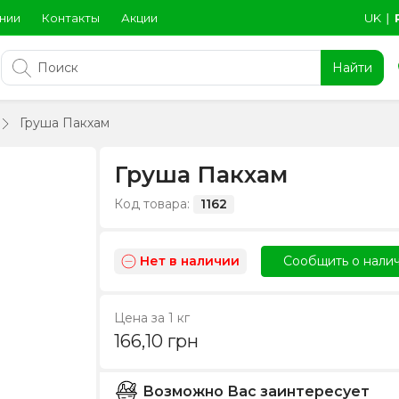
нии
Контакты
Акции
UK
∣
Найти
Груша Пакхам
Груша Пакхам
Код товара:
1162
Нет в наличии
Сообщить о нали
Цена за 1 кг
166,10
грн
Возможно Вас заинтересует