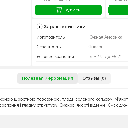
Купить
Характеристики
Изготовитель
Южная Америка
Сезонность
Январь
Условия хранения
от +2 t° до +6 t°
Полезная информация
Отзывы (0)
раженою шорсткою поверхнею, плоди зеленого кольору. М'якот
барвлення і гладку структуру. Смакові якості відмінні. Смак д