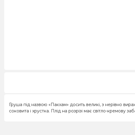
Груша під назвою «Пакхам» досить великі, з нерівно ви
соковита і хрустка. Плід на розрізі має світло-кремову за