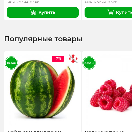
мин. колич. 0.5кг
мин. колич. 0.5кг
Купить
Купит
Популярные товары
-7%
Сезон
Сезон