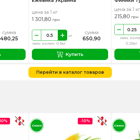
Ежевика Украина
Финики Т
цена за 1 кг
цена за 1 кг
215,80
грн
1 301,80
грн
сумма
сумма
кг
мин. коли
480,25
650,90
мин. колич. 0.5кг
0.25кг
ь
Купить
Перейти в каталог товаров
-10%
-10%
Сезон
Сезон