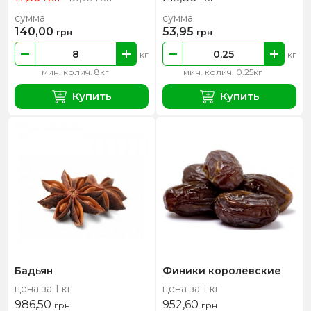
сумма
сумма
140,00
53,95
грн
грн
кг
кг
мин. колич. 8кг
мин. колич. 0.25кг
Купить
Купить
Бадьян
Финики королевские
цена за 1 кг
цена за 1 кг
986,50
952,60
грн
грн