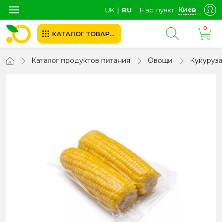
Киев
UK
∣
RU
Нас. пункт
0
КАТАЛОГ ТОВАРОВ
Каталог продуктов питания
Овощи
Кукуруз