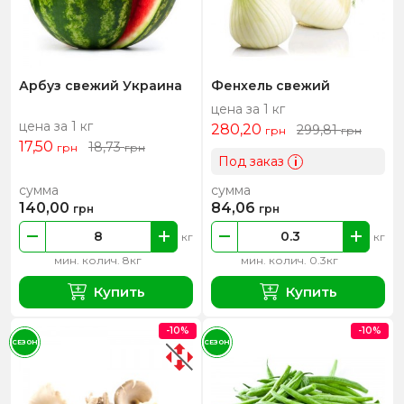
Арбуз свежий Украина
Фенхель свежий
цена за 1 кг
цена за 1 кг
280,20
299,81
грн
грн
17,50
18,73
грн
грн
Под заказ
i
сумма
сумма
140,00
84,06
грн
грн
кг
кг
мин. колич. 8кг
мин. колич. 0.3кг
Купить
Купить
-10%
-10%
СЕЗОН
СЕЗОН