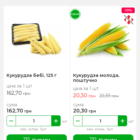
-10%
СЕЗОН
Кукурудза бебі, 125 г
Кукурудза молода,
поштучно
ціна за 1 шт
ціна за 1 шт
162,70
грн
20,30
22,33
грн
грн
сума
сума
162,70
20,30
грн
грн
шт
шт
мін. кільк. 1шт
мін. кільк. 1шт
Купити
Купити