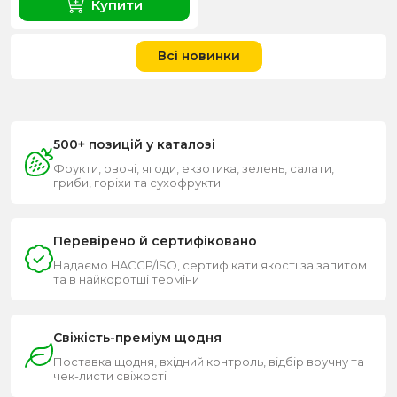
Купити
Всі новинки
500+ позицій у каталозі
Фрукти, овочі, ягоди, екзотика, зелень, салати,
гриби, горіхи та сухофрукти
Перевірено й сертифіковано
Надаємо HACCP/ISO, сертифікати якості за запитом
та в найкоротші терміни
Свіжість-преміум щодня
Поставка щодня, вхідний контроль, відбір вручну та
чек-листи свіжості