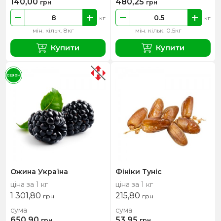
140,00
480,25
грн
грн
кг
кг
мін. кільк. 8кг
мін. кільк. 0.5кг
Купити
Купити
СЕЗОН
Ожина Україна
Фініки Туніс
ціна за 1 кг
ціна за 1 кг
1 301,80
215,80
грн
грн
сума
сума
650,90
53,95
грн
грн