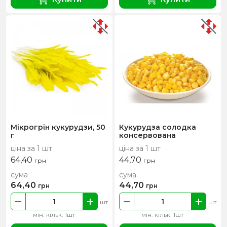
Мікрогрін кукурудзи, 50
Кукурудза солодка
г
консервована
ціна за 1 шт
ціна за 1 шт
64,40
44,70
грн
грн
сума
сума
64,40
44,70
грн
грн
шт
шт
мін. кільк. 1шт
мін. кільк. 1шт