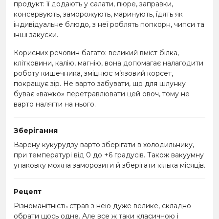
продукт: її додають у салати, пюре, заправки,
консервують, заморожують, маринують, їдять як
індивідуальне блюдо, з неї роблять попкорн, чипси та
інші закуски.
Корисних речовин багато: великий вміст білка,
клітковини, калію, магнію, вона допомагає налагодити
роботу кишечника, зміцнює м’язовий корсет,
покращує зір. Не варто забувати, що для шлунку
буває «важко» перетравлювати цей овоч, тому не
варто налягти на нього.
Зберігання
Варену кукурудзу варто зберігати в холодильнику,
при температурі від 0 до +6 градусів. Також вакуумну
упаковку можна заморозити й зберігати кілька місяців.
Рецепт
Різноманітність страв з нею дуже велике, складно
обрати щось одне. Але все ж таки класичною і