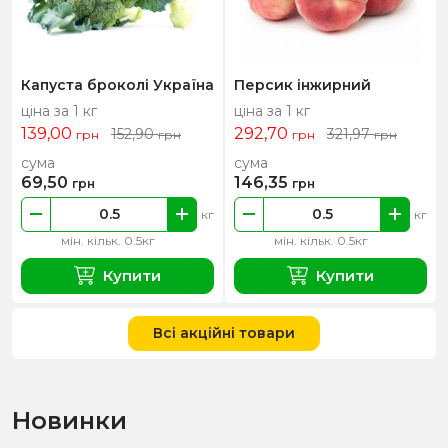
Капуста броколі Україна
Персик інжирний
ціна за 1 кг
ціна за 1 кг
139,00
292,70
152,90
321,97
грн
грн
грн
грн
сума
сума
69,50
146,35
грн
грн
кг
кг
мін. кільк. 0.5кг
мін. кільк. 0.5кг
Купити
Купити
Всі акційні товари
Новинки