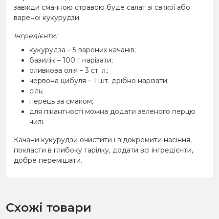
завжди смачною стравою буде салат зі свіжої або
вареної кукурудзи.
Інгредієнти:
кукурудза – 5 варених качанів;
базилік – 100 г нарізати;
оливкова олія – ​​3 ст. л.;
червона цибуля – 1 шт. дрібно нарізати;
сіль;
перець за смаком;
для пікантності можна додати зеленого перцю
чилі.
Качани кукурудзи очистити і відокремити насіння,
покласти в глибоку тарілку, додати всі інгредієнти,
добре перемішати.
Схожі товари