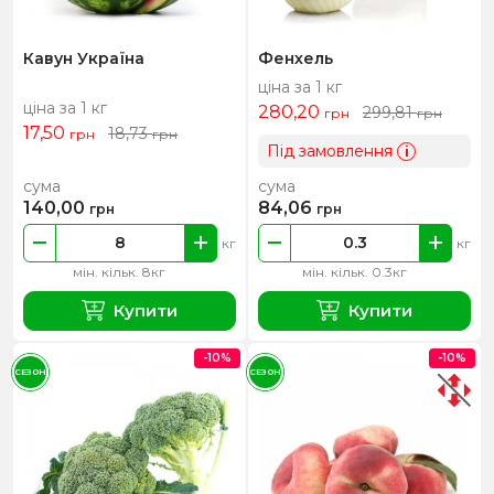
Кавун Україна
Фенхель
ціна за 1 кг
ціна за 1 кг
280,20
299,81
грн
грн
17,50
18,73
грн
грн
Під замовлення
i
сума
сума
140,00
84,06
грн
грн
кг
кг
мін. кільк. 8кг
мін. кільк. 0.3кг
Купити
Купити
-10%
-10%
СЕЗОН
СЕЗОН