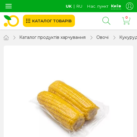
Київ
UK
∣
RU
Нас. пункт
0
КАТАЛОГ ТОВАРІВ
Каталог продуктів харчування
Овочі
Кукуру