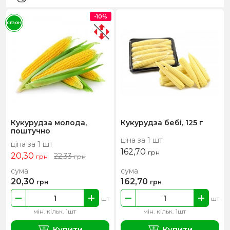
-10%
СЕЗОН
Кукурудза молода,
Кукурудза бебі, 125 г
поштучно
ціна за 1 шт
ціна за 1 шт
162,70
грн
20,30
22,33
грн
грн
сума
сума
20,30
162,70
грн
грн
шт
шт
мін. кільк. 1шт
мін. кільк. 1шт
Купити
Купити