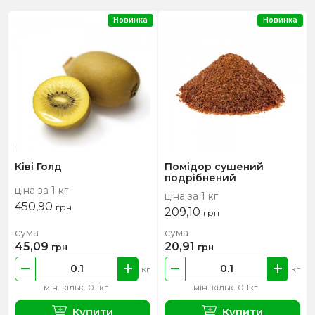
Новинка
Новинка
Ківі Голд
Помідор сушений
подрібнений
ціна за 1 кг
ціна за 1 кг
450,90
грн
209,10
грн
сума
сума
45,09
20,91
грн
грн
кг
кг
мін. кільк. 0.1кг
мін. кільк. 0.1кг
Купити
Купити