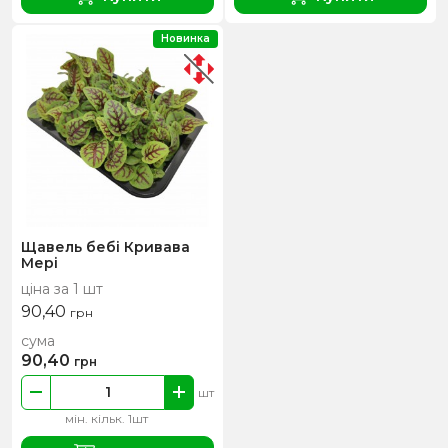
Новинка
Щавель бебі Кривава
Мері
ціна за 1 шт
90,40
грн
сума
90,40
грн
шт
мін. кільк. 1шт