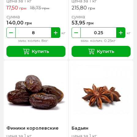
цена за 1 кг
цена за 1 кг
17,50
215,80
18,73
грн
грн
грн
сумма
сумма
140,00
53,95
грн
грн
кг
кг
мин. колич. 8кг
мин. колич. 0.25кг
Купить
Купить
Финики королевские
Бадьян
цена за 1 кг
цена за 1 кг