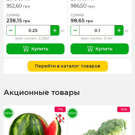
952,60
986,50
грн
грн
сумма
сумма
238,15
98,65
грн
грн
кг
кг
мин. колич. 0.25кг
мин. колич. 0.1кг
Купить
Купить
Перейти в каталог товаров
Акционные товары
-7%
-10%
СЕЗОН
СЕЗОН