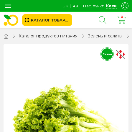
Киев
UK
∣
RU
Нас. пункт
0
КАТАЛОГ ТОВАРОВ
Каталог продуктов питания
Зелень и салаты
Сезон