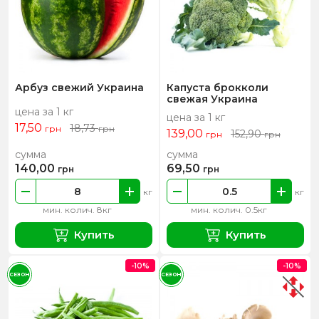
Арбуз свежий Украина
Капуста брокколи
свежая Украина
цена за 1 кг
цена за 1 кг
17,50
18,73
грн
грн
139,00
152,90
грн
грн
сумма
сумма
140,00
69,50
грн
грн
кг
кг
мин. колич. 8кг
мин. колич. 0.5кг
Купить
Купить
-10%
-10%
СЕЗОН
СЕЗОН