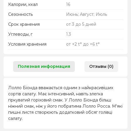
Калории, ккал
16
Сезонность
Июнь; Август; Июль
Срок хранения
от 3 до 5 дней
Углеводы, г
1.3
Условия хранения
от +2 t° до +6 t°
Полезная информация
Отзывы (0)
Лолло Біонда вважається одним з найкрасивіших
сортів салату. Має інтенсивний, навіть злегка
гіркуватий горіховий смак. У Лолло Біонда більш
ніжний смак, ніж у його побратима Лолло Росса. М'які
пишні листя створюють додатковий обсяг голівці
салату.