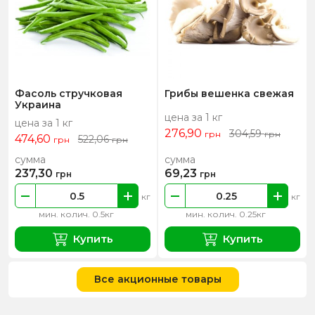
Фасоль стручковая
Грибы вешенка свежая
Украина
цена за 1 кг
цена за 1 кг
276,90
304,59
грн
грн
474,60
522,06
грн
грн
сумма
сумма
237,30
69,23
грн
грн
кг
кг
мин. колич. 0.5кг
мин. колич. 0.25кг
Купить
Купить
Все акционные товары