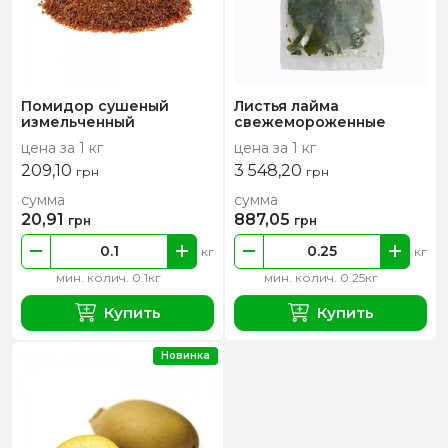
Помидор сушеный
Листья лайма
измельченный
свежемороженные
цена за 1 кг
цена за 1 кг
209,10
3 548,20
грн
грн
сумма
сумма
20,91
887,05
грн
грн
кг
кг
мин. колич. 0.1кг
мин. колич. 0.25кг
Купить
Купить
Новинка