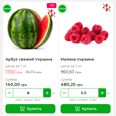
-7%
СЕЗОН
СЕЗОН
Арбуз свежий Украина
Малина Украина
цена за 1 кг
цена за 1 кг
17,50
960,50
18,73
грн
грн
грн
сумма
сумма
140,00
480,25
грн
грн
кг
кг
мин. колич. 8кг
мин. колич. 0.5кг
Купить
Купить