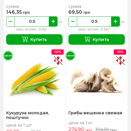
сумма
сумма
146,35
69,50
грн
грн
кг
кг
мин. колич. 0.5кг
мин. колич. 0.5кг
Купить
Купить
-10%
-10%
СЕЗОН
СЕЗОН
Кукуруза молодая,
Грибы вешенка свежая
поштучно
цена за 1 кг
цена за 1 шт
276,90
304,59
грн
грн