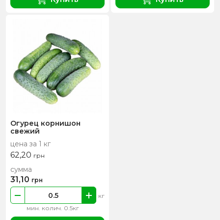
Огурец корнишон
свежий
цена за 1 кг
62,20
грн
сумма
31,10
грн
кг
мин. колич. 0.5кг