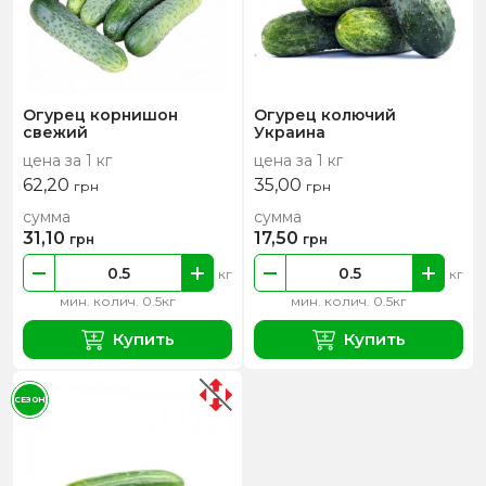
Огурец корнишон
Огурец колючий
свежий
Украина
цена за 1 кг
цена за 1 кг
62,20
35,00
грн
грн
сумма
сумма
31,10
17,50
грн
грн
кг
кг
мин. колич. 0.5кг
мин. колич. 0.5кг
Купить
Купить
СЕЗОН