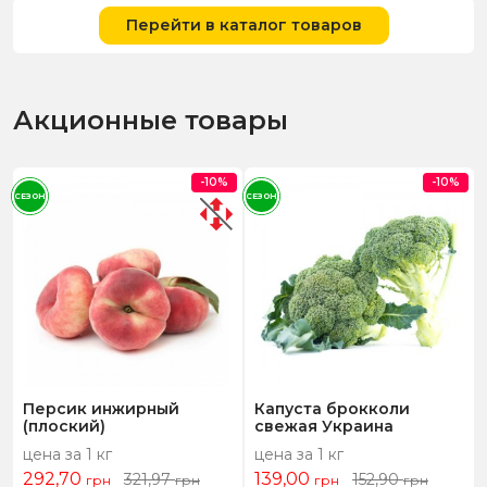
Перейти в каталог товаров
Акционные товары
-10%
-10%
СЕЗОН
СЕЗОН
Персик инжирный
Капуста брокколи
(плоский)
свежая Украина
цена за 1 кг
цена за 1 кг
292,70
139,00
321,97
152,90
грн
грн
грн
грн