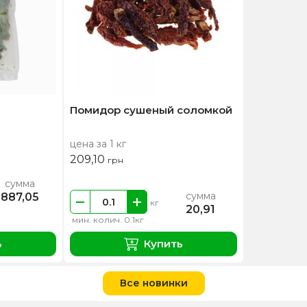
Помидор сушеный соломкой
цена за 1 кг
209,10
грн
сумма
сумма
887,05
кг
20,91
мин. колич. 0.1кг
ь
Купить
Все новинки