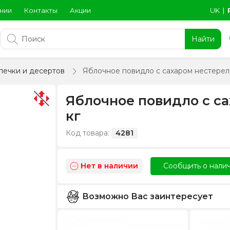
нии
Контакты
Акции
UK
∣
Найти
печки и десертов
Яблочное повидло с сахаром нестерели
Яблочное повидло с са
кг
Код товара:
4281
Нет в наличии
Сообщить о нали
Возможно Вас заинтересует