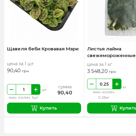
Щавеля беби Кровавая Мэри
Листья лайма
свежемороженные
цена за 1 шт
цена за 1 кг
90,40
3 548,20
грн
грн
сумма
кг
шт
мин. колич.
90,40
мин. колич. 1шт
0.25кг
Купить
Купит