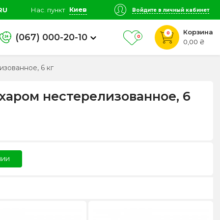
Киев
RU
Нас. пункт
Войдите в личный кабинет
Корзина
0
(067) 000-20-10
0
0,00 ₴
зованное, 6 кг
харом нестерелизованное, 6
чии