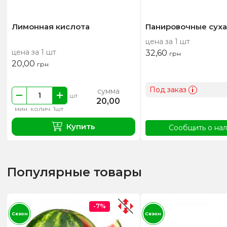
Лимонная кислота
Панировочные сухар
цена за 1 шт
цена за 1 шт
32,60
грн
20,00
грн
Под заказ
i
сумма
шт
20,00
мин. колич. 1шт
Купить
Сообщить о на
Популярные товары
-7%
Сезон
Сезон