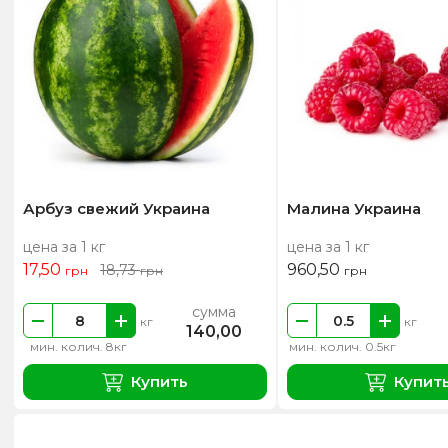
Арбуз свежий Украина
Малина Украина
цена за 1 кг
цена за 1 кг
17,50
960,50
18,73
грн
грн
грн
сумма
кг
кг
140,00
мин. колич. 8кг
мин. колич. 0.5кг
Купить
Купит