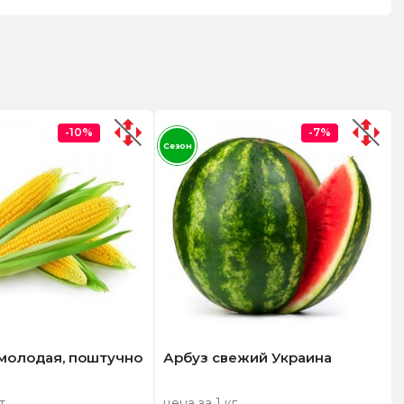
-10%
-7%
Сезон
 молодая, поштучно
Арбуз свежий Украина
т
цена за 1 кг