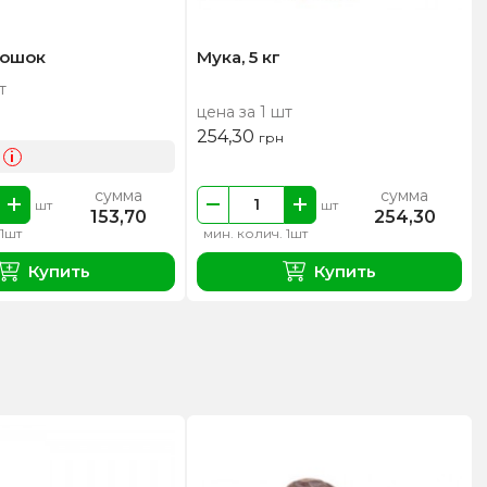
рошок
Мука, 5 кг
т
цена за 1 шт
254,30
грн
i
сумма
сумма
шт
шт
153,70
254,30
 1шт
мин. колич. 1шт
Купить
Купить