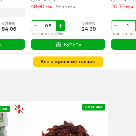
н
48,60
20,30
53,46
грн
грн
грн
сумма
сумма
кг
84,06
24,30
мин. колич. 0.5кг
мин. колич.
ь
Купить
Все акционные товары
Новинка
нка