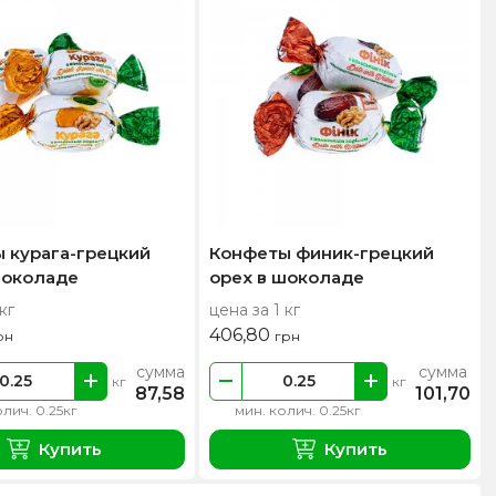
 курага-грецкий
Конфеты финик-грецкий
шоколаде
орех в шоколаде
кг
цена за 1 кг
406,80
рн
грн
сумма
сумма
кг
кг
87,58
101,70
олич. 0.25кг
мин. колич. 0.25кг
Купить
Купить