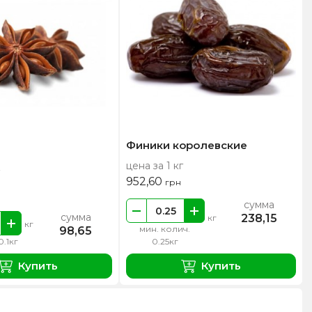
Финики королевские
цена за 1 кг
952,60
грн
сумма
сумма
238,15
кг
кг
мин. колич.
98,65
0.1кг
0.25кг
Купить
Купить