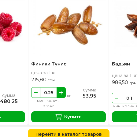
Финики Тунис
Бадьян
цена за 1 кг
цена за 1 кг
215,80
грн
986,50
грн
сумма
сумма
53,95
кг
мин. колич.
480,25
0.25кг
мин. колич. 
ь
Купить
Перейти в каталог товаров