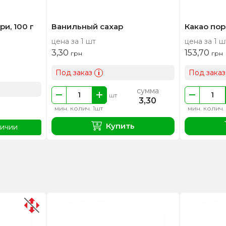
и, 100 г
Ванильный сахар
Какао по
цена за 1 шт
цена за 1 ш
3,30
153,70
грн
грн
Под заказ
Под заказ
i
сумма
шт
3,30
мин. колич. 1шт
мин. колич.
Купить
личии