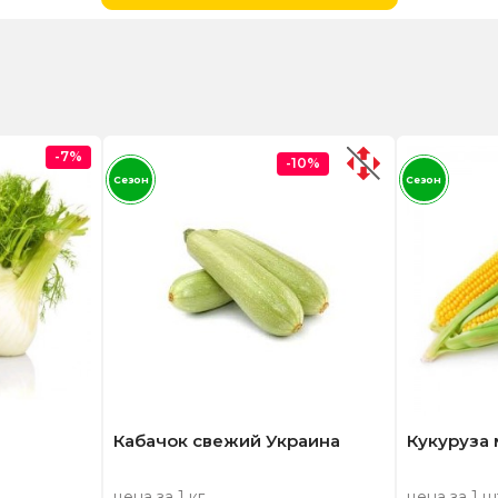
-7%
-10%
Сезон
Сезон
Кабачок свежий Украина
Кукуруза
цена за 1 кг
цена за 1 ш