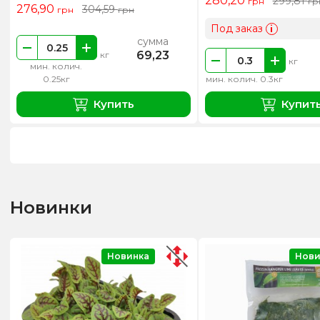
280,20
299,81
грн
гр
276,90
304,59
грн
грн
Под заказ
i
сумма
69,23
кг
кг
мин. колич.
0.25кг
мин. колич. 0.3кг
Купить
Купит
Новинки
Новинка
Нови