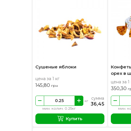
Сушеные яблоки
Конфеты
орех в 
цена за 1 кг
цена за 1 
145,80
грн
350,30
г
сумма
кг
36,45
мин. колич. 0.25кг
мин. к
Купить