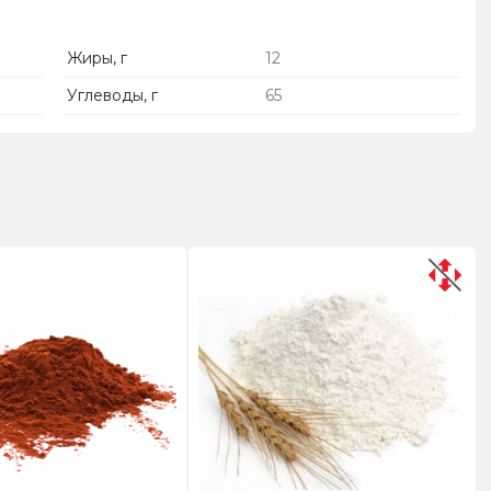
Жиры, г
12
Углеводы, г
65