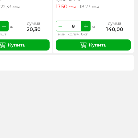
17,50
22,33
18,73
грн
грн
грн
сумма
сумма
шт
кг
20,30
140,00
 1шт
мин. колич. 8кг
Купить
Купить