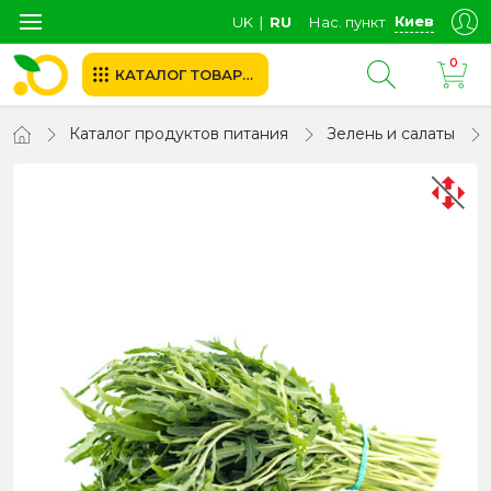
Киев
UK
∣
RU
Нас. пункт
0
КАТАЛОГ ТОВАРОВ
Каталог продуктов питания
Зелень и салаты