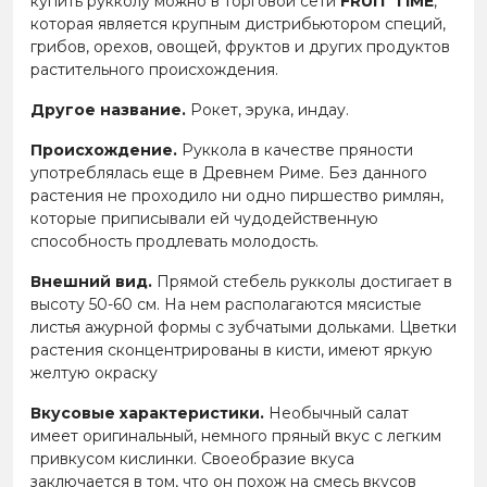
купить рукколу можно в торговой сети
FRUIT TIME
,
которая является крупным дистрибьютором специй,
грибов, орехов, овощей, фруктов и других продуктов
растительного происхождения.
Другое название.
Рокет, эрука, индау.
Происхождение.
Руккола в качестве пряности
употреблялась еще в Древнем Риме. Без данного
растения не проходило ни одно пиршество римлян,
которые приписывали ей чудодейственную
способность продлевать молодость.
Внешний вид.
Прямой стебель рукколы достигает в
высоту 50-60 см. На нем располагаются мясистые
листья ажурной формы с зубчатыми дольками. Цветки
растения сконцентрированы в кисти, имеют яркую
желтую окраску
Вкусовые характеристики.
Необычный салат
имеет оригинальный, немного пряный вкус с легким
привкусом кислинки. Своеобразие вкуса
заключается в том, что он похож на смесь вкусов