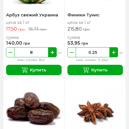
Арбуз свежий Украина
Финики Тунис
цена за 1 кг
цена за 1 кг
17,50
215,80
18,73
грн
грн
грн
сумма
сумма
140,00
53,95
грн
грн
кг
кг
мин. колич. 8кг
мин. колич. 0.25кг
Купить
Купить