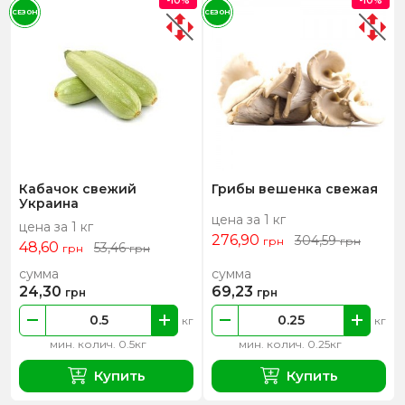
-10%
-10%
СЕЗОН
СЕЗОН
Кабачок свежий
Грибы вешенка свежая
Украина
цена за 1 кг
цена за 1 кг
276,90
304,59
грн
грн
48,60
53,46
грн
грн
сумма
сумма
24,30
69,23
грн
грн
кг
кг
мин. колич. 0.5кг
мин. колич. 0.25кг
Купить
Купить