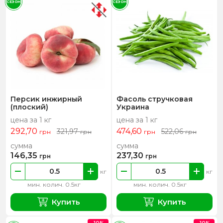
СЕЗОН
СЕЗОН
Персик инжирный
Фасоль стручковая
(плоский)
Украина
цена за 1 кг
цена за 1 кг
292,70
474,60
321,97
522,06
грн
грн
грн
грн
сумма
сумма
146,35
237,30
грн
грн
кг
кг
мин. колич. 0.5кг
мин. колич. 0.5кг
Купить
Купить