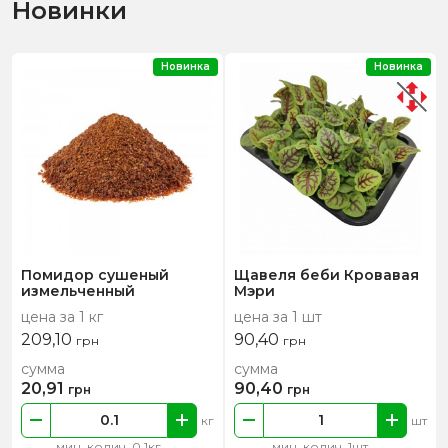
Новинки
Новинка
Новинка
Помидор сушеный
Щавеля беби Кровавая
измельченный
Мэри
цена за 1 кг
цена за 1 шт
209,10
90,40
грн
грн
сумма
сумма
20,91
90,40
грн
грн
кг
шт
мин. колич. 0.1кг
мин. колич. 1шт