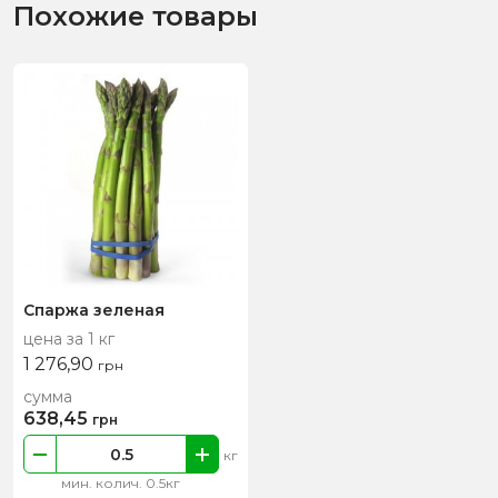
Похожие товары
Спаржа зеленая
цена за 1 кг
1 276,90
грн
сумма
638,45
грн
кг
мин. колич. 0.5кг