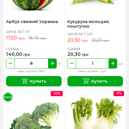
Арбуз свежий Украина
Кукуруза молодая,
поштучно
цена за 1 кг
цена за 1 шт
17,50
18,73
грн
грн
20,30
22,33
грн
грн
сумма
сумма
140,00
20,30
грн
грн
кг
шт
мин. колич. 8кг
мин. колич. 1шт
Купить
Купить
-10%
-7%
СЕЗОН