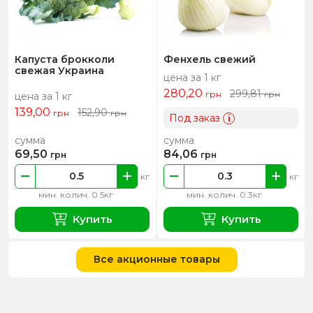
Капуста брокколи
Фенхель свежий
свежая Украина
цена за 1 кг
280,20
299,81
грн
грн
цена за 1 кг
139,00
152,90
грн
грн
Под заказ
i
сумма
сумма
69,50
84,06
грн
грн
кг
кг
мин. колич. 0.5кг
мин. колич. 0.3кг
Купить
Купить
Все акционные товары