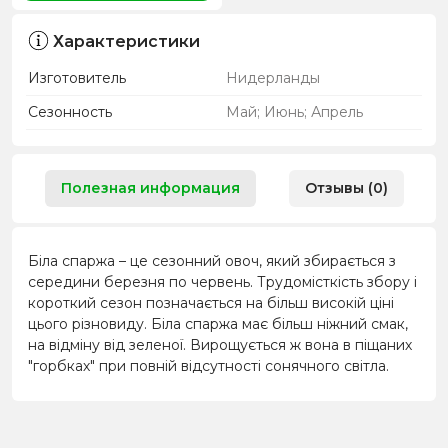
Характеристики
Изготовитель
Нидерланды
Сезонность
Май; Июнь; Апрель
Полезная информация
Отзывы (0)
Біла спаржа – це сезонний овоч, який збирається з
середини березня по червень. Трудомісткість збору і
короткий сезон позначається на більш високій ціні
цього різновиду. Біла спаржа має більш ніжний смак,
на відміну від зеленої. Вирощується ж вона в піщаних
"горбках" при повній відсутності сонячного світла.