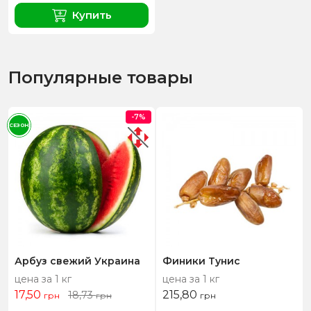
Купить
Популярные товары
-7%
СЕЗОН
Арбуз свежий Украина
Финики Тунис
цена за 1 кг
цена за 1 кг
17,50
215,80
18,73
грн
грн
грн