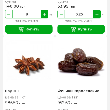
сумма
сумма
140,00
53,95
грн
грн
кг
кг
мин. колич. 8кг
мин. колич. 0.25кг
Купить
Купить
Бадьян
Финики королевские
цена за 1 кг
цена за 1 кг
986,50
952,60
грн
грн