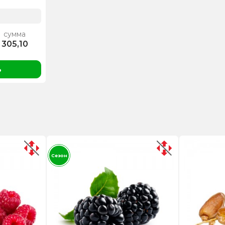
сумма
305,10
ь
Сезон