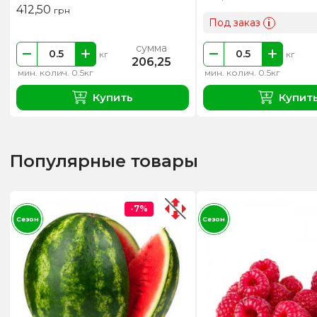
412,50
грн
Под заказ
i
сумма
кг
кг
206,25
мин. колич. 0.5кг
мин. колич. 0.5кг
Купить
Купит
Популярные товары
-7%
Сезон
Сезон