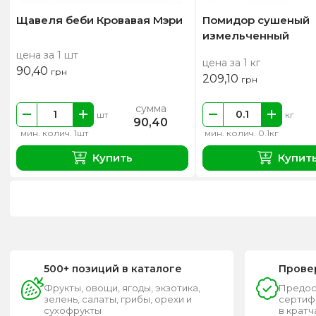
Щавеля беби Кровавая Мэри
Помидор сушеный
измельченный
цена за 1 шт
цена за 1 кг
90,40
грн
209,10
грн
сумма
шт
кг
90,40
мин. колич. 1шт
мин. колич. 0.1кг
Купить
Купит
500+ позиций в каталоге
Прове
Фрукты, овощи, ягоды, экзотика,
Предос
зелень, салаты, грибы, орехи и
сертифи
сухофрукты
в крат