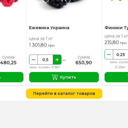
Ежевика Украина
Финики Т
цена за 1 кг
цена за 1 кг
215,80
грн
1 301,80
грн
сумма
сумма
кг
мин. коли
480,25
650,90
мин. колич. 0.5кг
0.25кг
ь
Купить
Перейти в каталог товаров