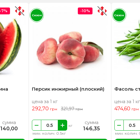
-7%
-10%
Сезон
Сезон
ина
Персик инжирный (плоский)
Фасоль с
цена за 1 кг
цена за 1 кг
292,70
474,60
321,97
грн
грн
грн
сумма
сумма
кг
140,00
146,35
мин. колич. 0.5кг
мин. колич. 