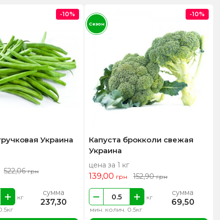
-10%
-10%
Сезон
тручковая Украина
Капуста брокколи свежая
Украина
цена за 1 кг
522,06
грн
139,00
152,90
грн
грн
сумма
сумма
кг
кг
237,30
69,50
0.5кг
мин. колич. 0.5кг