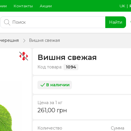
нии
Контакты
Акции
UK
∣
Найти
 черешня
Вишня свежая
Вишня свежая
Код товара:
1094
В наличии
Цена за 1 кг
261,00
грн
Количество
Сумма