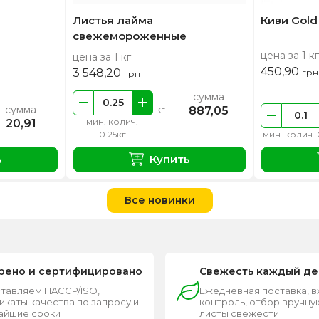
Листья лайма
Киви Gold
свежемороженные
цена за 1 кг
цена за 1 кг
450,90
3 548,20
грн
грн
сумма
сумма
887,05
кг
мин. колич.
20,91
0.25кг
мин. колич. 
ь
Купить
Все новинки
рено и сертифицировано
Свежесть каждый де
тавляем HACCP/ISO,
Ежедневная поставка, 
каты качества по запросу и
контроль, отбор вручную
чайшие сроки
листы свежести