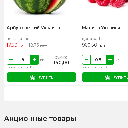
Арбуз свежий Украина
Малина Украина
цена за 1 кг
цена за 1 кг
17,50
960,50
18,73
грн
грн
грн
сумма
кг
кг
140,00
мин. колич. 8кг
мин. колич. 0.5кг
Купить
Купит
Акционные товары