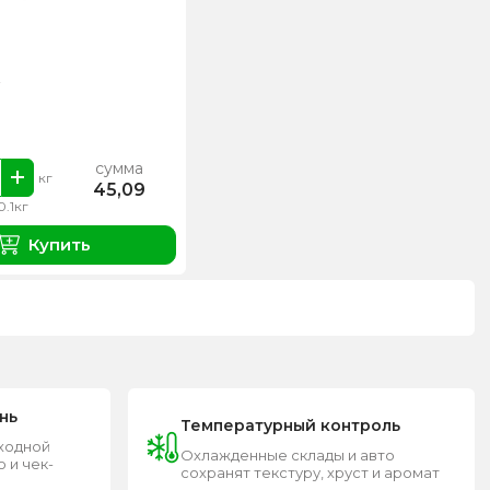
сумма
кг
45,09
0.1кг
Купить
нь
Температурный контроль
входной
Охлажденные склады и авто
 и чек-
сохранят текстуру, хруст и аромат