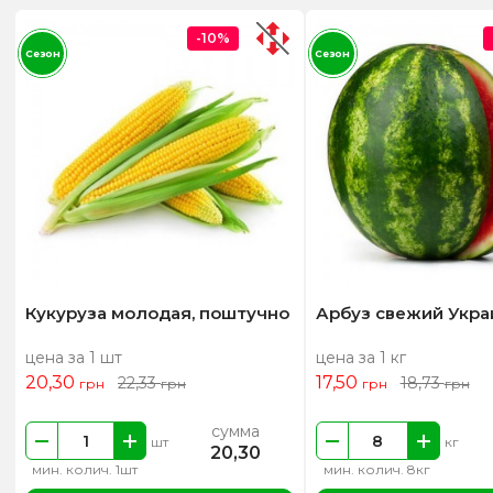
-10%
Сезон
Сезон
Кукуруза молодая, поштучно
Арбуз свежий Укра
цена за 1 шт
цена за 1 кг
20,30
17,50
22,33
18,73
грн
грн
грн
грн
сумма
шт
кг
20,30
мин. колич. 1шт
мин. колич. 8кг