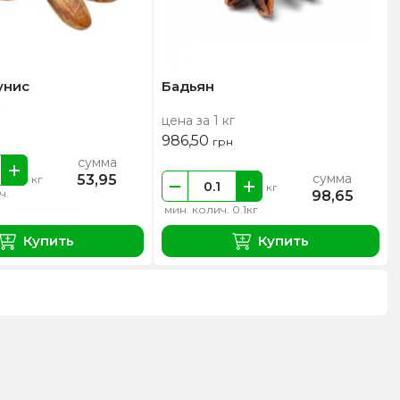
унис
Бадьян
цена за 1 кг
986,50
грн
сумма
сумма
53,95
кг
кг
ч.
98,65
мин. колич. 0.1кг
Купить
Купить