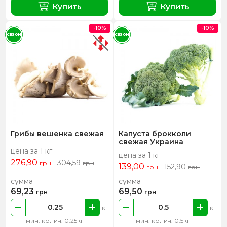
Купить
Купить
-10%
-10%
СЕЗОН
СЕЗОН
Грибы вешенка свежая
Капуста брокколи
свежая Украина
цена за 1 кг
цена за 1 кг
276,90
304,59
грн
грн
139,00
152,90
грн
грн
сумма
сумма
69,23
69,50
грн
грн
кг
кг
мин. колич. 0.25кг
мин. колич. 0.5кг