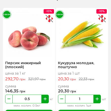
-10%
-10%
СЕЗОН
СЕЗОН
Персик инжирный
Кукуруза молодая,
(плоский)
поштучно
цена за 1 кг
цена за 1 шт
292,70
20,30
321,97
22,33
грн
грн
грн
грн
сумма
сумма
146,35
20,30
грн
грн
кг
шт
мин. колич. 0.5кг
мин. колич. 1шт