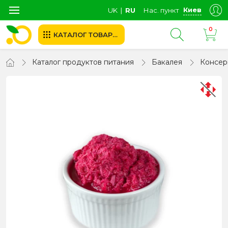
Киев
UK
∣
RU
Нас. пункт
0
КАТАЛОГ ТОВАРОВ
Каталог продуктов питания
Бакалея
Консер