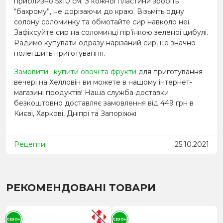
приблизно 5х10 см. З кожної пластини зробіть
“бахрому”, не дорізаючи до краю. Візьміть одну
солону соломинку та обмотайте сир навколо неї.
Зафіксуйте сир на соломинці пір’їнкою зеленої цибулі.
Радимо купувати одразу нарізаний сир, це значно
полегшить приготування.
Замовити і купити овочі та фрукти
для приготування
вечері на Хелловін ви можете в нашому інтернет-
магазині продуктів! Наша служба доставки
безкоштовно доставляє замовлення від 449 грн в
Києві, Харкові, Дніпрі та Запоріжжі
Рецепти
25.10.2021
РЕКОМЕНДОВАНІ ТОВАРИ
СЕЗОН
СЕЗОН