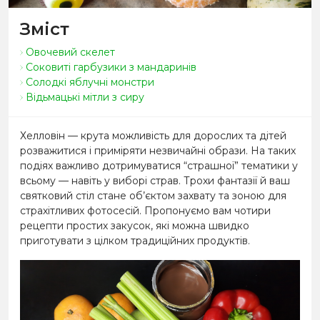
Зміст
Овочевий скелет
Соковиті гарбузики з мандаринів
Солодкі яблучні монстри
Відьмацькі мітли з сиру
Хелловін
—
крута можливість для дорослих та дітей
розважитися і приміряти незвичайні образи. На таких
подіях важливо дотримуватися “страшної” тематики у
всьому
—
навіть у виборі страв. Трохи фантазії й ваш
святковий стіл стане об’єктом захвату та зоною для
страхітливих фотосесій. Пропонуємо вам чотири
рецепти простих закусок, які можна швидко
приготувати з цілком традиційних продуктів.