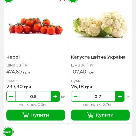
Черрі
Капуста цвітна Україна
ціна за 1 кг
ціна за 1 кг
474,60
107,40
грн
грн
сума
сума
237,30
75,18
грн
грн
кг
кг
мін. кільк. 0.5кг
мін. кільк. 0.7кг
Купити
Купити
СЕЗОН