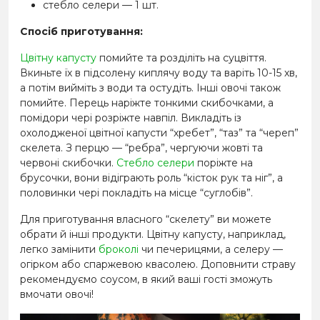
стебло селери — 1 шт.
Спосіб приготування:
Цвітну капусту
помийте та розділіть на суцвіття.
Вкиньте їх в підсолену киплячу воду та варіть 10-15 хв,
а потім вийміть з води та остудіть. Інші овочі також
помийте. Перець наріжте тонкими скибочками, а
помідори чері розріжте навпіл. Викладіть із
охолодженої цвітної капусти “хребет”, “таз” та “череп”
скелета. З перцю — “ребра”, чергуючи жовті та
червоні скибочки.
Стебло селери
поріжте на
брусочки, вони відіграють роль “кісток рук та ніг”, а
половинки чері покладіть на місце “суглобів”.
Для приготування власного “скелету” ви можете
обрати й інші продукти. Цвітну капусту, наприклад,
легко замінити
броколі
чи печерицями, а селеру —
огірком або спаржевою квасолею. Доповнити страву
рекомендуємо соусом, в який ваші гості зможуть
вмочати овочі!