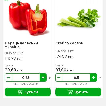
Перець червоний
Стебло селери
Україна
ціна за 1 кг
ціна за 1 кг
174,00
грн
118,70
грн
сума
сума
29,68
87,00
грн
грн
кг
кг
мін. кільк. 0.25кг
мін. кільк. 0.5кг
Купити
Купити