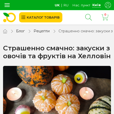
Київ
UK
∣
RU
Нас. пункт
0
КАТАЛОГ ТОВАРІВ
Блог
Рецепти
Страшенно смачно: закуски з о
Страшенно смачно: закуски з
овочів та фруктів на Хелловін