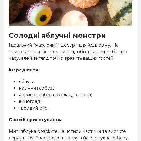
Солодкі яблучні монстри
Ідеальний “жахаючий” десерт для Хелловіну. На
приготування цієї страви знадобиться не так багато
часу, але її вигляд точно вразить ваших гостей.
Інгредієнти:
яблука;
насіння гарбуза;
арахісова або шоколадна паста;
виноград;
твердий сир.
Спосіб приготування
Миті яблука розріжте на чотири частини та виріжте
серединку. З кожного шматка, з його опуклого боку,