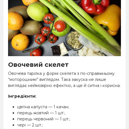
Овочевий скелет
Овочева тарілка у формі скелета з по-справжньому
“моторошним” виглядом. Така закуска не лише
виглядає неймовірно ефектно, а ще й ситна і корисна.
Інгредієнти:
цвітна капуста — 1 качан;
перець жовтий — 1 шт.;
перець червоний — 1 шт.;
чері — 2 шт.;