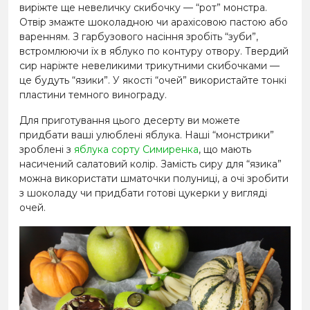
виріжте ще невеличку скибочку — “рот” монстра.
Отвір змажте шоколадною чи арахісовою пастою або
варенням. З гарбузового насіння зробіть “зуби”,
встромлюючи їх в яблуко по контуру отвору. Твердий
сир наріжте невеликими трикутними скибочками —
це будуть “язики”. У якості “очей” використайте тонкі
пластини темного винограду.
Для приготування цього десерту ви можете
придбати ваші улюблені яблука. Наші “монстрики”
зроблені з
яблука сорту Симиренка
, що мають
насичений салатовий колір. Замість сиру для “язика”
можна використати шматочки полуниці, а очі зробити
з шоколаду чи придбати готові цукерки у вигляді
очей.